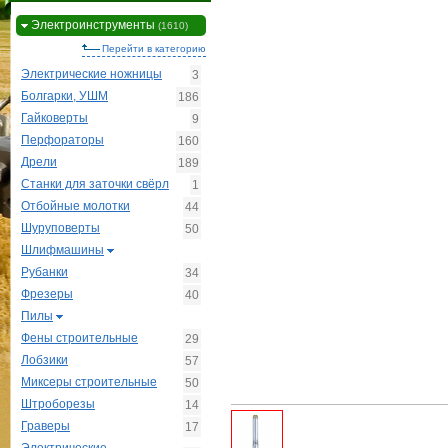
Электроинструменты
(1610)
Перейти в категорию
Электрические ножницы
3
Болгарки, УШМ
186
Гайковерты
9
Перфораторы
160
Дрели
189
Станки для заточки свёрл
1
Отбойные молотки
44
Шуруповерты
50
Шлифмашины
Рубанки
34
Фрезеры
40
Пилы
Фены строительные
29
Лобзики
57
Миксеры строительные
50
Штроборезы
14
Граверы
17