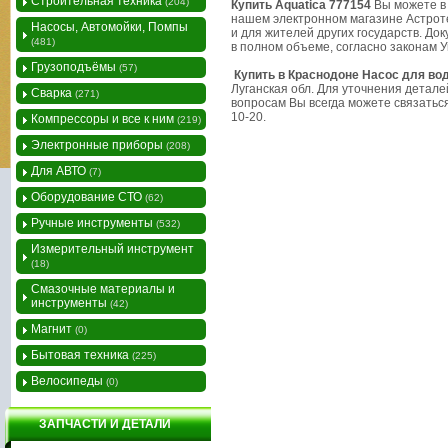
Строительная техника
(204)
Купить Aquatica 777154
Вы можете в 
нашем электронном магазине Астроте
Насосы, Автомойки, Помпы
и для жителей других государств. Д
(481)
в полном объеме, согласно законам У
Грузоподъёмы
(57)
Купить в Краснодоне Насос для вод
Луганская обл. Для уточнения детале
Сварка
(271)
вопросам Вы всегда можете связаться
10-20.
Компрессоры и все к ним
(219)
Электронные приборы
(208)
Для АВТО
(7)
Оборудование СТО
(62)
Ручные инструменты
(532)
Измерительный инструмент
(18)
Смазочные материалы и
инструменты
(42)
Магнит
(0)
Бытовая техника
(225)
Велосипеды
(0)
ЗАПЧАСТИ И ДЕТАЛИ