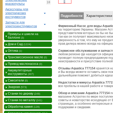
Электрические
18
краскопульты
Аксессуары для
электрических
Вертикальные вкладки
Подробности
Характеристики
инструментов
Запчасти для
Фирменный Насос для воды Aquatic
электроинструментов
на территорию Украины. Магазин Ас
представителем которых он бы не бы
Примусы и шмели на
так как он получает максимально низ
баллоне
(3)
уверенность в том, что ему не прод
прав дилера можно всегда на официа
Дом и Сад
(1224)
Оптика
Сервисное обслуживание и запчасти
(1)
любом регионе где находится офици
Трансмиссионное масло
(0)
проводит полную предпродажную подг
неисправности и присутствие полно
Привод маслонасоса
(0)
Отзывы Aquatica 777154
хранятся на
Аккумуляторные
и Вы всегда можете оставить свои по
инструменты
(307)
дальнейшем поможет добиться идеаль
Смесители
(0)
Недостатки и минусы Aquatica 7771
все пробелы в нашей работе и товар
Энергия
(573)
Обзор и описание Aquatica 777154
по
Станки по дереву
(249)
магазине Астротех по мере поступле
Станки по металлу
советы и новаторство исходящие от 
(241)
страницах, а особенно интересные 
Обработка камня
(128)
подарками и скидками.