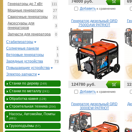
74000 руб.
69
Генераторы до 7 кВт
111
Добавить
к сравнению
Мощные генераторы
27
Сварочные генераторы
21
Генератор дизельный GRD
Ге
Аксессуары для
7500DAW PATRIOT
3
генераторов
Запчасти для генератора
0
Стабилизаторы
Солнечные панели
1
Ветровые генераторы
1
Зарядные устройства
73
Повышающие устройства
Электро-запчасти
Станки по дереву
(249)
124780 руб.
11
Станки по металлу
Добавить
(241)
к сравнению
Обработка камня
(128)
Генератор дизельный GRD
Ди
Строительная техника
(204)
3000EW PATRIOT
Насосы, Автомойки, Помпы
(481)
Грузоподъёмы
(57)