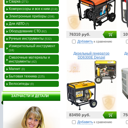
Сварка
(271)
Компрессоры и все к ним
(219)
Электронные приборы
(208)
Для АВТО
(7)
Оборудование СТО
(62)
76310 руб.
10
Ручные инструменты
(532)
Добавить
к сравнению
Измерительный инструмент
(18)
Дизельный генератор
Ди
Смазочные материалы и
DD6300Е Denzel
инструменты
(42)
Магнит
(0)
Бытовая техника
(225)
Велосипеды
(0)
ЗАПЧАСТИ И ДЕТАЛИ
83450 руб.
75
Добавить
к сравнению