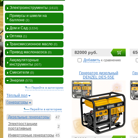
Электроинструменты
(1610)
Примусы и шмели на
баллоне
(3)
Дом и Сад
(1224)
Оптика
(1)
Трансмиссионное масло
(0)
Привод маслонасоса
82000 руб.
65
(0)
Добавить
Аккумуляторные
к сравнению
инструменты
(307)
Смесители
(0)
Генератор дизельный
Ге
DENZEL DES-55E
Энергия
(573)
Перейти в категорию
Тёплый пол
Генераторы
Перейти в категорию
Дизельные генераторы
47
Электростанции
2
портативные
Инверторные генераторы
45