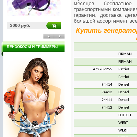
месяцев, бесплатное 
транспортными компаниям
гарантии, доставка дет
большой ассортимент все
3000 руб.
3200 руб.
21
Купить генератор
БЕНЗОКОСЫ И ТРИММЕРЫ
FIRMAN
FIRMAN
472702255
Patriot
Patriot
94414
Denzel
94413
Denzel
94411
Denzel
94412
Denzel
ELITECH
WERT
WERT