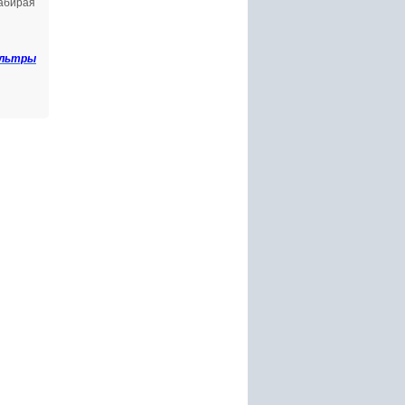
набирая
ильтры