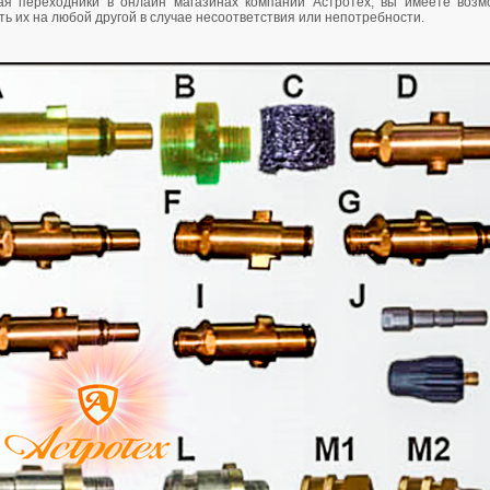
я переходники в онлайн магазинах компании Астротех, вы имеете возм
ь их на любой другой в случае несоответствия или непотребности.