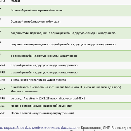
5 P3
малый
1
5
большой-резьба внутренняя большая
1
5
большой-резьба наружняя большая
1
5
соединители -переходники с одной резьбы на другую,с внутр. на наружнюю
1
уб.
3200 руб.
2165 руб.
5
соединители -переходники с одной резьбы на другую,с внутр. на наружнюю
1
5
с одной резьбы на другую,с внутр. на наружнюю
1
5 R4
с одной резьбы на другую,с внутр. на наружнюю
1
5 R5
с одной резьбы на другую,с внутр. на наружнюю
1
5 R6
с китайского пистолета на шланг Макита
1
с китайского пистолета на кит. шланг большого D ,либо на шланги для проф.
5 R7
1
Италь.-кит автомоек
5 R8
со станд. Разъёма М12Х1,25 на китайские сопла М9Х1
1
 S1
Носик с сеткой на кухонный кран(наружний)
4
 S2
Носик с сеткой на кухонный кран(внутренний)
6
ь переходник для мойки высокого давления
в Краснодоне, ЛНР, Вы всегда 