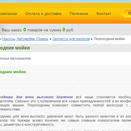
В
компании
Оплата и доставка
Полезное
Контакт
0
0
Ваш заказ:
товаров
на сумму
руб.
Насосы, Автомойки, Помпы
Запчасти для насосов
Переходник мойки
одник мойки
упных материалов.
одник мойки
дник пеногенератора, переходгик для мойки, штуцер, быстросъём, таблетка
итель моек, цена и наличие на складе в Краснодоне, ЛНР. Купить соедин
съёмы в ЛНР.
ходники для моек высокого давления
всё чаще становятся необхо
вателям. Связано это с появлением всё новых принадлежностей и их конфи
ющих машин. Переходники помогают совместить любой аксессуар с 
лежностями.
дники для моек высокого давления могут быть разного качества и из ра
алов. Но прежде всекго конечно же самым главным показателем явля
, диаметры и конструктивность.