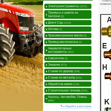
Покупа
поменят
Электроинструменты
(1610)
Примусы и шмели на
баллоне
(3)
Дом и Сад
(1224)
Оптика
(1)
Трансмиссионное масло
(0)
Привод маслонасоса
(0)
Аккумуляторные
инструменты
(307)
Смесители
(0)
Энергия
(573)
Станки по дереву
(249)
Станки по металлу
(241)
Обработка камня
(128)
Строительная техника
(204)
Насосы, Автомойки, Помпы
(481)
Перейти в категорию