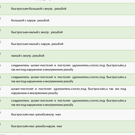
5
быстросъем большой с внутр . резьбой
3
5
большой с наруж. резьбой
3
5
быстросъем малый с внутр . резьбой
2
5
быстросъем малый с наруж. резьбой
2
5
малый с внутр. резьбой
2
5
соединитель шланг-пистолет и пистолет- удлинитель-сопло,под быстросъём,а
1
так же под наружнюю и внутреннюю резьбу
5
соединитель шланг-пистолет и пистолет- удлинитель-сопло,под быстросъём,а
3
так же под наружнюю и внутреннюю резьбу
5
шланг-пистолет и пистолет- удлинитель-сопло,под быстросъём,а так же под
3
наружнюю и внутреннюю резьбу
5
соединитель шланг-пистолет и пистолет- удлинитель-сопло,под быстросъём,а
3
так же под наружнюю и внутреннюю резьбу
ектрический
Насос Гидроагрегат ВСН1-
Заточной стан
ватель GRUNHELM
550А
НТС4-15
5
GPH-9
быстросъём мал.-резьба внутр. мал
1
5
быстросъём мал.-резьба наруж. мал
1