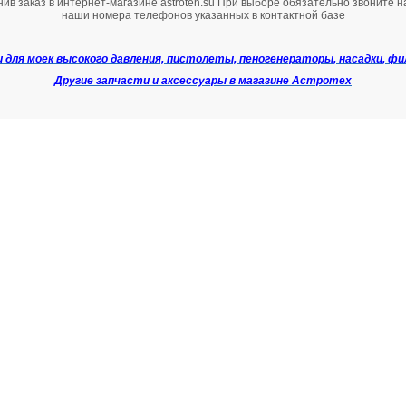
ив заказ в интернет-магазине astroteh.su При выборе обязательно звоните 
наши номера телефонов указанных в контактной базе
 для моек высокого давления, пистолеты, пеногенераторы, насадки, ф
Другие запчасти и аксессуары в магазине Астротех