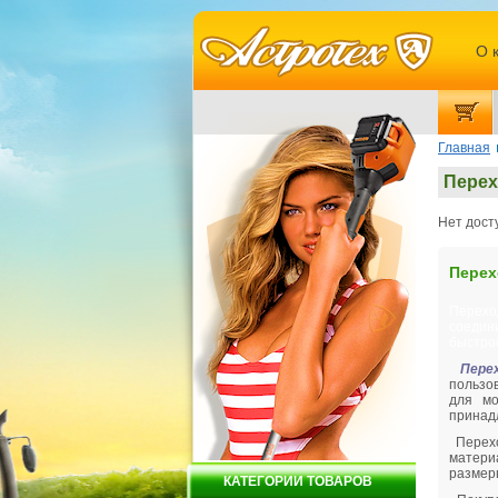
О 
Главная
Перех
Нет дост
Перех
Перехо
соедин
быстро
Пере
пользо
для мо
принад
Перехо
матери
размеры
КАТЕГОРИИ ТОВАРОВ