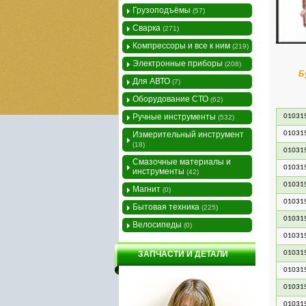
Грузоподъёмы
(57)
Сварка
(271)
Компрессоры и все к ним
(219)
Электронные приборы
(208)
Б
Для АВТО
(7)
Оборудование СТО
(62)
Ручные инструменты
01031
(532)
Измерительный инструмент
01031
(18)
010315
Смазочные материалы и
01031
инструменты
(42)
010315
Магнит
(0)
010315
Бытовая техника
(225)
01031
Велосипеды
(0)
01031
ЗАПЧАСТИ И ДЕТАЛИ
010315
010315
010315
010315