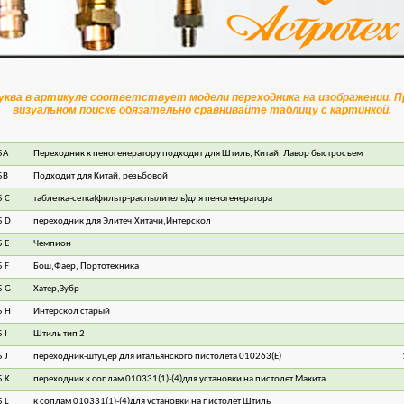
уква в артикуле соответствует модели переходника на изображении. П
визуальном поиске обязательно сравнивайте таблицу с картинкой.
5A
Переходник к пеногенератору подходит для Штиль, Китай, Лавор быстросъем
1
5B
Подходит для Китай, резьбовой
1
 С
таблетка-сетка(фильтр-распылитель)для пеногенератора
1
5 D
переходник для Элитеч,Хитачи,Интерскол
2
 E
Чемпион
2
 F
Бош,Фаер, Портотехника
2
5 G
Хатер,Зубр
3
5 H
Интерскол старый
3
 I
Штиль тип 2
2
 J
переходник-штуцер для итальянского пистолета 010263(Е)
1
 K
переходник к соплам 010331(1)-(4)для установки на пистолет Макита
2
 L
к соплам 010331(1)-(4)для установки на пистолет Штиль
2