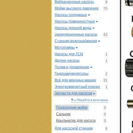
Вибрационные насосы
9
Мойки высокого давления
70
Насосы погружные
Насосы поверхностные
Насосы грязной воды
Циркуляционные насосы
43
Станции водоснабжения
Мотопомпы
Насосы для ГСМ
1
Другие насосы
1
Полив и управление
Гидроаккумуляторы
2
Всё для моечных машин
31
Электромагнитный клапан
1
Запчасти для насосов
Перейти в категорию
Переходник мойки
0
Сальник
0
Крыльчатка для насоса
0
Для насосной станции
6