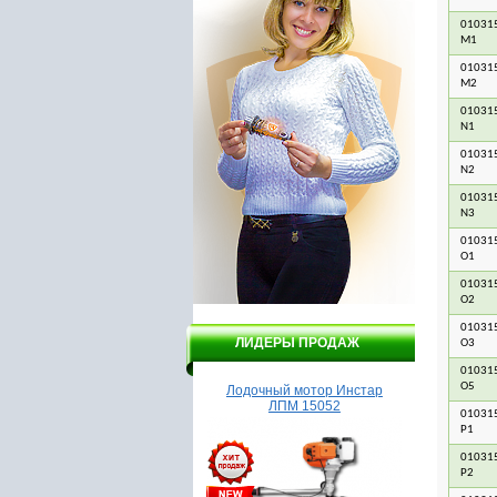
01031
M1
01031
M2
01031
N1
01031
N2
01031
N3
01031
O1
01031
O2
01031
ЛИДЕРЫ ПРОДАЖ
O3
01031
O5
Насос Гидроагрегат 1
Лодочный мотор Инстар
Эл
ЛПМ 15052
обогре
01031
P1
01031
P2