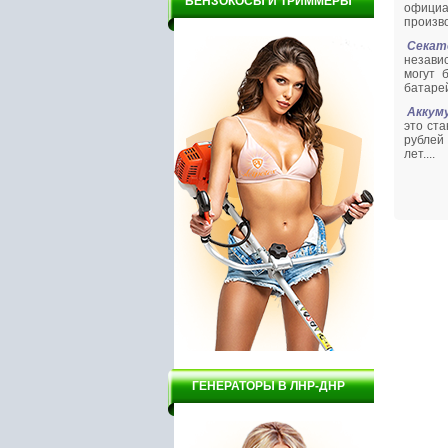
БЕНЗОКОСЫ И ТРИММЕРЫ
офици
произв
Секат
незави
могут 
батаре
Аккум
это ст
рублей
лет....
ГЕНЕРАТОРЫ В ЛНР-ДНР