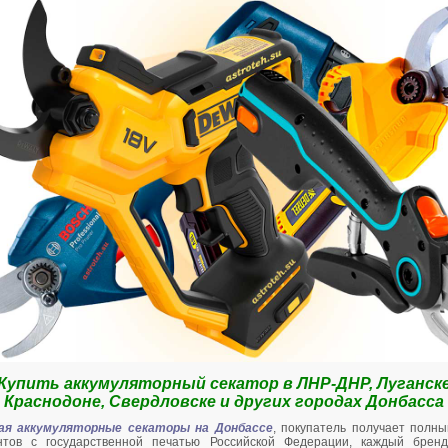
ерт Инстар, АШП
Насос Гидроагрегат 1
Дрель DELTA ДЭУ
78212
б.
1950 руб.
1750 руб.
Купить аккумуляторный секатор в ЛНР-ДНР, Луганске
Краснодоне, Свердловске и других городах Донбасса
ая аккумуляторные секаторы на Донбассе
, покупатель получает полны
нтов с государственной печатью Российской Федерации, каждый брен