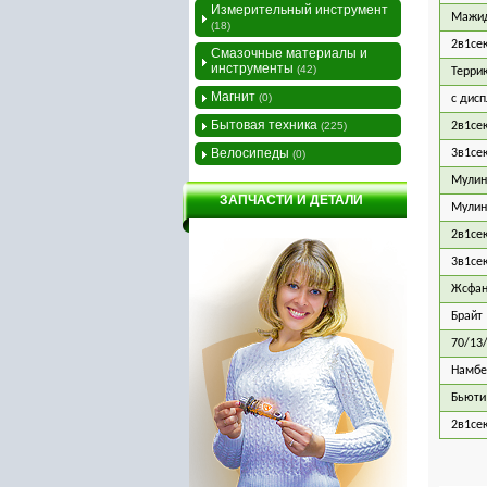
Измерительный инструмент
Мажи
(18)
2в1се
Смазочные материалы и
инструменты
(42)
Терри
Магнит
(0)
с дис
Бытовая техника
(225)
2в1се
Велосипеды
3в1се
(0)
Мулин
ЗАПЧАСТИ И ДЕТАЛИ
Мулин
2в1се
3в1се
Жсфан
Брайт
70/13
Намбе
Бьюти
2в1се