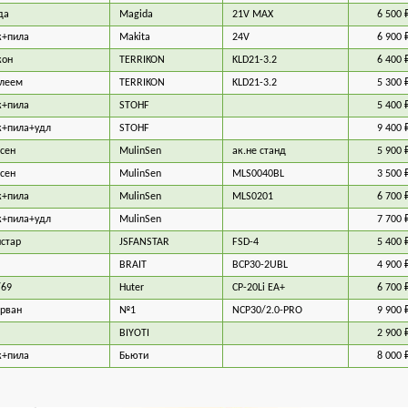
да
Magida
21V MAX
6 500 
к+пила
Makita
24V
6 900 
кон
TERRIKON
KLD21-3.2
6 400 
плеем
TERRIKON
KLD21-3.2
5 300 
к+пила
STOHF
5 400 
к+пила+удл
STOHF
9 400 
сен
MulinSen
ак.не станд
5 900 
сен
MulinSen
MLS0040BL
3 500 
к+пила
MulinSen
MLS0201
6 700 
к+пила+удл
MulinSen
7 700 
стар
JSFANSTAR
FSD-4
5 400 
BRAIT
BCP30-2UBL
4 900 
/69
Huter
СР-20Li EA+
6 700 
рван
№1
NCP30/2.0-PRO
9 900 
BIYOTI
2 900 
к+пила
Бьюти
8 000 