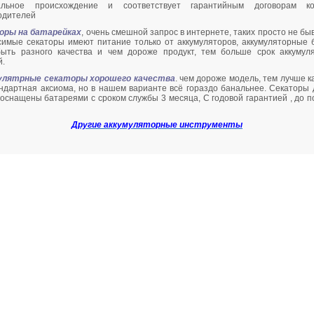
альное происхождение и соответствует гарантийным договорам ко
одителей
оры на батарейках
, очень смешной запрос в интернете, таких просто не бы
симые секаторы имеют питание только от аккумуляторов, аккумуляторные 
быть разного качества и чем дороже продукт, тем больше срок аккумул
й.
улятрные секаторы хорошего качества
. чем дороже модель, тем лучше к
андартная аксиома, но в нашем варианте всё гораздо банальнее. Секаторы 
 оснащены батареями с сроком службы 3 месяца, С годовой гарантией , до п
Другие аккумуляторные инструменты