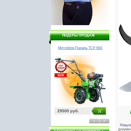
ЛИДЕРЫ ПРОДАЖ
Насос Гидроагрегат ВСН1-
Мотоблок Пахарь ТСР 900
Шурупов
370А
3200 руб.
29500 руб.
2950 ру
Покуп
докуме