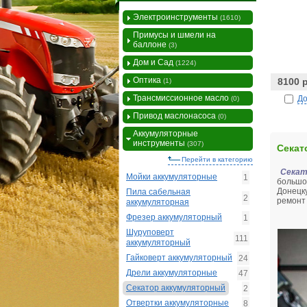
Электроинструменты
(1610)
Примусы и шмели на
баллоне
(3)
Дом и Сад
(1224)
Оптика
8100 
(1)
Трансмиссионное масло
До
(0)
Привод маслонасоса
(0)
Аккумуляторные
инструменты
(307)
Секат
Перейти в категорию
Секат
Мойки аккумуляторные
1
большо
Донецк
Пила сабельная
2
ремонт
аккумуляторная
Фрезер аккумуляторный
1
Шуруповерт
111
аккумуляторный
Гайковерт аккумуляторный
24
Дрели аккумуляторные
47
Секатор аккумуляторный
2
Отвертки аккумуляторные
8