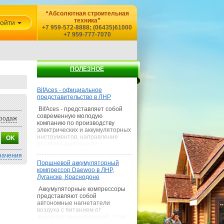
“Абсолютная строительная
техника”
ойти
+7 959-572-8888; (06435)61000
+7 959-777-7070
ПОЛЕЗНОЕ
BifAces - официальное
представительство в ЛНР
BifAces - представляет собой
современную молодую
родаж
компанию по производству
электрических и аккумуляторных
инструментов, направление
профиля выбрано по
наилучшему сочетанию цена-
начения
качество, где покупатель
Поршневой аккумуляторный
получает умеренную цену при
компрессор Daewoo в ЛНР,
качестве среднем качестве
Луганске, Краснодоне
товара и как показывает наш
опыт — выше сред
Аккумуляторные компрессоры
представляют собой
автономные нагнетатели
воздуха с питанием от
аккумуляторных батарей, а так