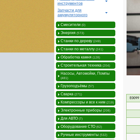
инструментов
Запчасти для
аккумуляторного
Смесители
(0)
Энергия
(573)
Станки по дереву
(249)
Станки по металлу
(241)
Обработка камня
(128)
Строительная техника
(204)
Насосы, Автомойки, Помпы
(481)
Грузоподъёмы
(57)
Сварка
(271)
Е0099
Компрессоры и все к ним
(219)
Электронные приборы
(208)
Для АВТО
(7)
Оборудование СТО
(62)
Ручные инструменты
(532)