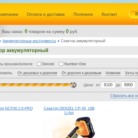
В
компании
Оплата и доставка
Полезное
Контакт
0
0
Ваш заказ:
товаров
на сумму
руб.
Аккумуляторные инструменты
Секатор аккумуляторный
ор аккумуляторный
ь производителя:
Denzel
Number One
овать:
От дешевых к дорогим
От дорогих к дешевым
Новинки
Хиты п
Цена:
от
до
Сбросить все з
ор NCP30 2.0-PRO
Секатор DENZEL CP-30, 18В
Li-Ion