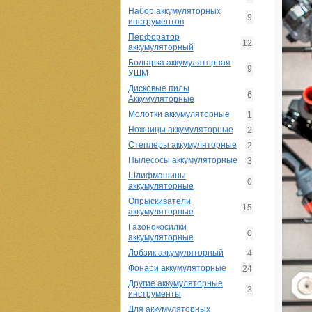
Набор аккумуляторных
9
инструментов
Перфоратор
12
аккумуляторный
Болгарка аккумуляторная
9
УШМ
Дисковые пилы
6
Аккумуляторные
Молотки аккумуляторные
1
Ножницы аккумуляторные
2
Степлеры аккумуляторные
2
Пылесосы аккумуляторные
3
Шлифмашины
0
аккумуляторные
Опрыскиватели
15
аккумуляторные
Газонокосилки
0
аккумуляторные
Лобзик аккумуляторный
4
Фонари аккумуляторные
24
Другие аккумуляторные
3
инструменты
Для аккумуляторных