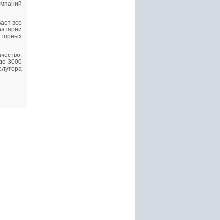
мпаний
вает все
батареи
яторных
ачество,
до 3000
олутора