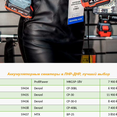
Аккумуляторные секаторы в ЛНР-ДНР, лучший выбор
ProfiPawer
MKGSP-18V
7 900 
59434
Denzel
CP-30BL
6 900 
59435
Denzel
CP-30
11 900 
59436
Denzel
CP-30-0
8 400 
59438
Denzel
CP-40BL
7 400 
59437
MTX
BP-25
3 850 