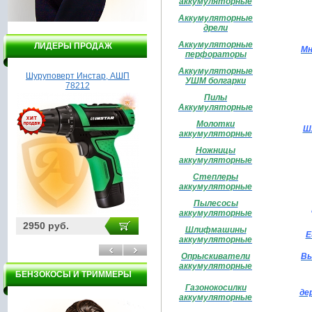
аккумуляторные
Аккумуляторные
дрели
Аккумуляторные
ЛИДЕРЫ ПРОДАЖ
Мн
перфораторы
Аккумуляторные
Шуруповерт Инстар, АШП
Мотоблок Пахарь ТСР 900
УШМ болгарки
78212
Пилы
Аккумуляторные
Молотки
Ш
аккумуляторные
Ножницы
аккумуляторные
Степлеры
аккумуляторные
Пылесосы
аккумуляторные
2950 руб.
29500 руб.
39
Шлифмашины
Е
аккумуляторные
Опрыскиватели
Вы
аккумуляторные
БЕНЗОКОСЫ И ТРИММЕРЫ
Газонокосилки
де
аккумуляторные