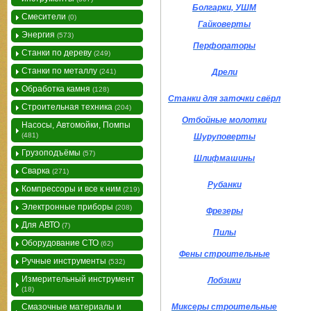
Болгарки, УШМ
Смесители
(0)
Гайковерты
Энергия
(573)
Перфораторы
Станки по дереву
(249)
Станки по металлу
(241)
Дрели
Обработка камня
(128)
Станки для заточки свёрл
Строительная техника
(204)
Отбойные молотки
Насосы, Автомойки, Помпы
(481)
Шуруповерты
Грузоподъёмы
(57)
Шлифмашины
Сварка
(271)
Рубанки
Компрессоры и все к ним
(219)
Электронные приборы
(208)
Фрезеры
Для АВТО
(7)
Пилы
Оборудование СТО
(62)
Фены строительные
Ручные инструменты
(532)
Измерительный инструмент
Лобзики
(18)
Смазочные материалы и
Миксеры строительные