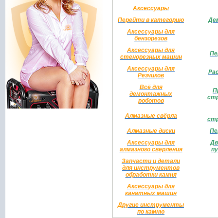
Аксессуары
Перейти в категорию
Де
Аксессуары для
бензорезов
Аксессуары для
Пе
стенорезных машин
Аксессуары для
Ра
Резчиков
Всё для
П
демонтажных
стр
роботов
Алмазные свёрла
стр
Алмазные диски
Пе
Аксессуары для
Дв
алмазного сверления
пу
Запчасти и детали
для инструментов
обработки камня
Аксессуары для
канатных машин
Другие инструменты
по камню