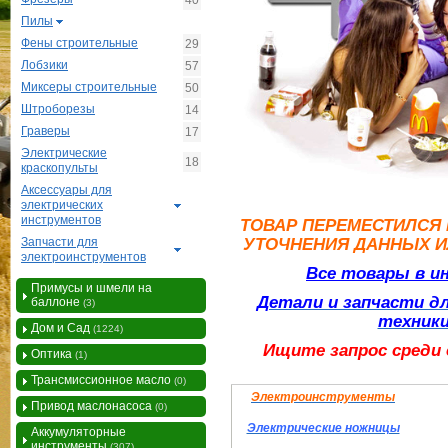
40
Пилы
Фены строительные
29
Лобзики
57
Миксеры строительные
50
Штроборезы
14
Граверы
17
Электрические
18
краскопульты
Аксессуары для
электрических
инструментов
ТОВАР ПЕРЕМЕСТИЛСЯ 
Запчасти для
УТОЧНЕНИЯ ДАННЫХ И
электроинструментов
Все товары в и
Примусы и шмели на
Детали и запчасти д
баллоне
(3)
техники
Дом и Сад
(1224)
Ищите запрос среди
Оптика
(1)
Трансмиссионное масло
(0)
Электроинструменты
Привод маслонасоса
(0)
Электрические ножницы
Аккумуляторные
инструменты
(307)