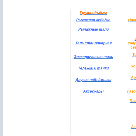
Грузоподъёмы
Рычажная лебедка
Инв
Рычажные тали
Таль стационарная
сва
св
Т
Электрические тали
По
Тележки и тачки
Ар
Другие подъёмники
Аксесуары
Газо
Пл
За