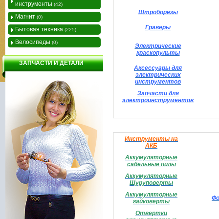
инструменты
(42)
Штроборезы
Магнит
(0)
Граверы
Бытовая техника
(225)
Велосипеды
(0)
Электрические
краскопульты
ЗАПЧАСТИ И ДЕТАЛИ
Аксессуары для
электрических
инструментов
Запчасти для
электроинструментов
Инструменты на
АКБ
Аккумуляторные
сабельные пилы
Аккумуляторные
Шуруповерты
Аккумуляторные
Фо
гайковерты
Отвертки