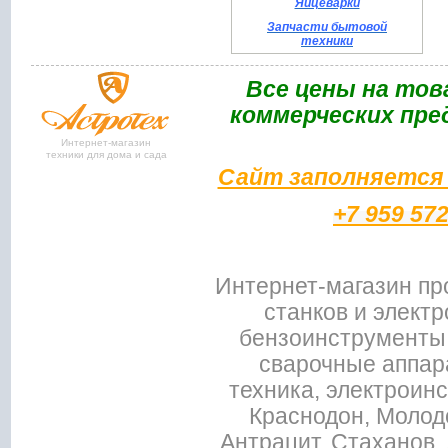
Яйцеварки
Запчасти бытовой
техники
Bce цены на тов
коммерческих пре
Интернет-магазин
техники для дома и сада
Сайт заполняется 
+7 959 57
Интернет-магазин пр
станков и электр
бензоинструменты,
сварочные аппар
техника, электроин
Краснодон, Молодо
Антрацит, Стаханов, 