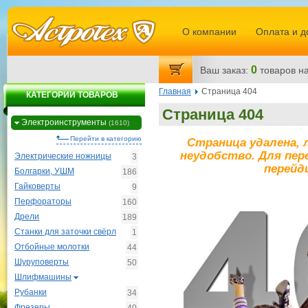
О компании
Оплата и д
0
Ваш заказ:
товаров
на
Главная
Страница 404
КАТЕГОРИИ ТОВАРОВ
Страница 404
Электроинструменты
(1610)
Перейти в категорию
Страница удалена, 
неудобство. Для пер
Электрические ножницы
3
перейд
Болгарки, УШМ
186
Гайковерты
9
Перфораторы
160
Дрели
189
Станки для заточки свёрл
1
Отбойные молотки
44
Шуруповерты
50
Шлифмашины
Рубанки
34
Фрезеры