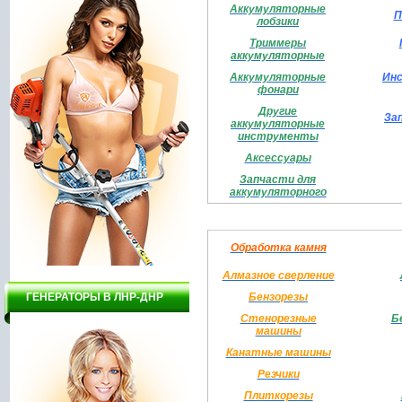
Аккумуляторные
П
лобзики
Триммеры
аккумуляторные
Аккумуляторные
Инс
фонари
Другие
За
аккумуляторные
инструменты
Аксессуары
Запчасти для
аккумуляторного
Обработка камня
Алмазное сверление
ГЕНЕРАТОРЫ В ЛНР-ДНР
Бензорезы
Стенорезные
Б
машины
Канатные машины
Резчики
Плиткорезы