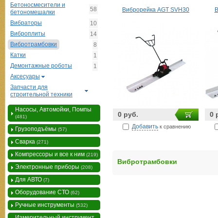
Бетоносмесители и
58
Виброрейка AGT SVH30
В
бетономешалки
Вибраторы
10
Виброплиты
14
Вибротрамбовки
8
Катки
1
Демонтажные роботы
1
Аксесуары
Запчасти для
строительной техники
Насосы, Автомойки, Помпы
0 руб.
0 
(481)
Добавить
к сравнению
Грузоподъёмы
(57)
Сварка
(271)
Компрессоры и все к ним
(219)
Вибротрамбовки
Электронные приборы
(208)
Для АВТО
(7)
Оборудование СТО
(62)
Ручные инструменты
(532)
Измерительный инструмент