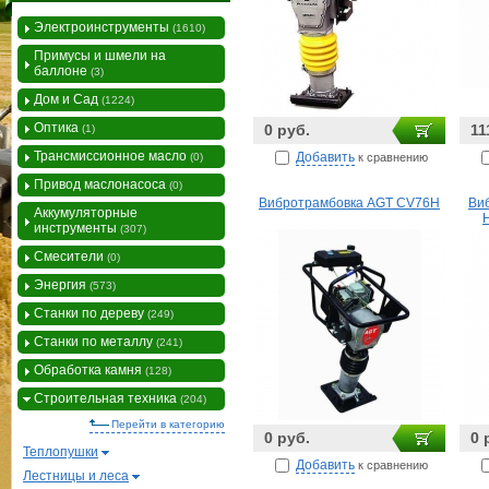
Электроинструменты
(1610)
Примусы и шмели на
баллоне
(3)
Дом и Сад
(1224)
Оптика
0 руб.
11
(1)
Трансмиссионное масло
Добавить
к сравнению
(0)
Привод маслонасоса
(0)
Вибротрамбовка AGT CV76H
Ви
Аккумуляторные
инструменты
(307)
Смесители
(0)
Энергия
(573)
Станки по дереву
(249)
Станки по металлу
(241)
Обработка камня
(128)
Строительная техника
(204)
Перейти в категорию
0 руб.
0 
Теплопушки
Добавить
к сравнению
Лестницы и леса