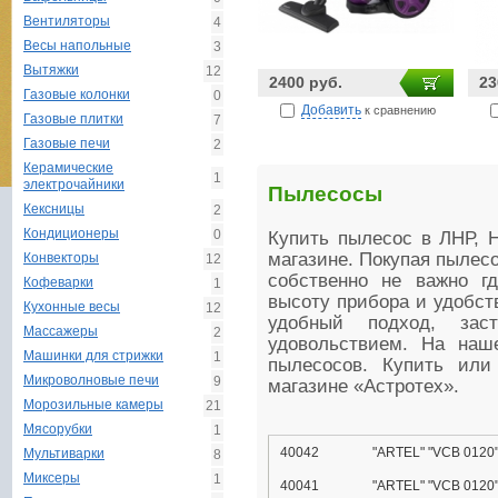
Вентиляторы
4
Весы напольные
3
Вытяжки
12
2400 руб.
23
Газовые колонки
0
Добавить
к сравнению
Газовые плитки
7
Газовые печи
2
Керамические
1
электрочайники
Пылесосы
Кексницы
2
Кондиционеры
0
Купить пылесос в ЛНР, Н
магазине. Покупая пылесо
Конвекторы
12
собственно не важно гд
Кофеварки
1
высоту прибора и удобст
Кухонные весы
12
удобный подход, заст
Массажеры
2
удовольствием.
На наш
Машинки для стрижки
1
пылесосов. Купить или
Микроволновые печи
9
магазине «Астротех».
Морозильные камеры
21
Мясорубки
1
40042
"ARTEL" "VCB 0120"
Мультиварки
8
Миксеры
1
40041
"ARTEL" "VCB 0120"