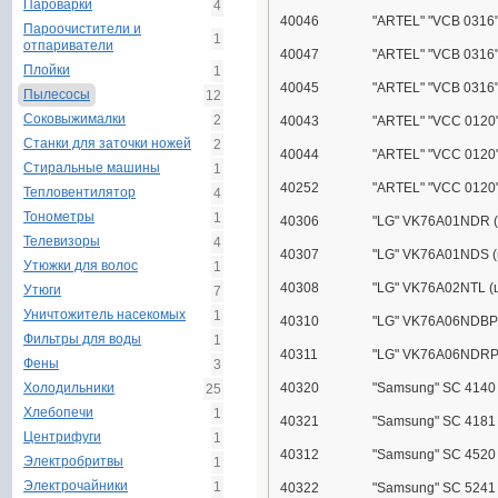
Пароварки
4
40046
"ARTEL" "VCB 0316"
Пароочистители и
1
отпариватели
40047
"ARTEL" "VCB 0316"
Плойки
1
40045
"ARTEL" "VCB 0316"
Пылесосы
12
Соковыжималки
2
40043
"ARTEL" "VCC 0120"
Станки для заточки ножей
2
40044
"ARTEL" "VCC 0120"
Стиральные машины
1
40252
"ARTEL" "VCC 0120"
Тепловентилятор
4
Тонометры
1
40306
"LG" VK76A01NDR (
Телевизоры
4
40307
"LG" VK76A01NDS (
Утюжки для волос
1
40308
"LG" VK76A02NTL (
Утюги
7
Уничтожитель насекомых
1
40310
"LG" VK76A06NDBP 
Фильтры для воды
1
40311
"LG" VK76A06NDRP 
Фены
3
Холодильники
40320
"Samsung" SC 4140
25
Хлебопечи
1
40321
"Samsung" SC 4181
Центрифуги
1
40312
"Samsung" SC 4520
Электробритвы
1
Электрочайники
1
40322
"Samsung" SC 5241