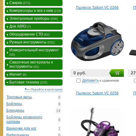
Сварка
(271)
Пылесос Saturn VC 0266
П
Компрессоры и все к ним
(219)
Электронные приборы
(208)
Для АВТО
(7)
Оборудование СТО
(62)
Ручные инструменты
(532)
Измерительный инструмент
(18)
Смазочные материалы и
инструменты
(42)
0 руб.
27
Магнит
(0)
Добавить
к сравнению
Бытовая техника
(225)
Перейти в категорию
Пылесос Saturn VC 0256
П
Торговые весы
0
Бойлеры
8
Блендеры
14
Бойлеры косвенного
0
нагрева
Ванночки для ног
1
Вафельницы
0