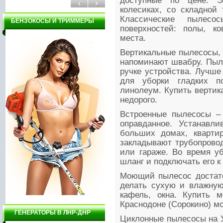
доступные по цене. Э
колесиках, со складной
Классические пылес
БЕНЗОКОСЫ И ТРИММЕРЫ
поверхностей: полы, ко
места.
Вертикальные пылесосы, 
напоминают швабру. Пыле
ручке устройства. Лучше
для уборки гладких пов
линолеум. Купить вертик
недорого.
Встроенные пылесосы – 
оправданное. Устанавли
больших домах, квартир
закладывают трубопрово
или гараже. Во время уб
шланг и подключать его к
Моющий пылесос достато
делать сухую и влажную
кафель, окна. Купить 
Краснодоне (Сорокино) м
ГЕНЕРАТОРЫ В ЛНР-ДНР
Циклонные пылесосы на 