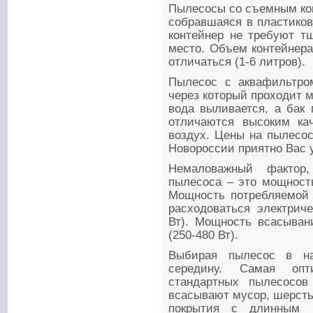
Пылесосы со съемным кон
собравшаяся в пластиков
контейнер не требуют тщ
место. Объем контейнер
отличаться (1-6 литров).
Пылесос с аквафильтро
через который проходит м
вода выливается, а бак
отличаются высоким кач
воздух. Цены на пылесос
Новороссии приятно Вас 
Немаловажный фактор
пылесоса – это мощност
Мощность потребляемой э
расходоваться электриче
Вт). Мощность всасыван
(250-480 Вт).
Выбирая пылесос в на
середину. Самая оп
стандартных пылесосов
всасывают мусор, шерст
покрытия с длинным 