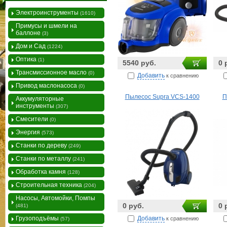
Электроинструменты
(1610)
Примусы и шмели на
баллоне
(3)
Дом и Сад
(1224)
Оптика
(1)
5540 руб.
0 
Трансмиссионное масло
(0)
Добавить
к сравнению
Привод маслонасоса
(0)
Пылесос Supra VCS-1400
П
Аккумуляторные
инструменты
(307)
Смесители
(0)
Энергия
(573)
Станки по дереву
(249)
Станки по металлу
(241)
Обработка камня
(128)
Строительная техника
(204)
Насосы, Автомойки, Помпы
0 руб.
0 
(481)
Добавить
Грузоподъёмы
к сравнению
(57)