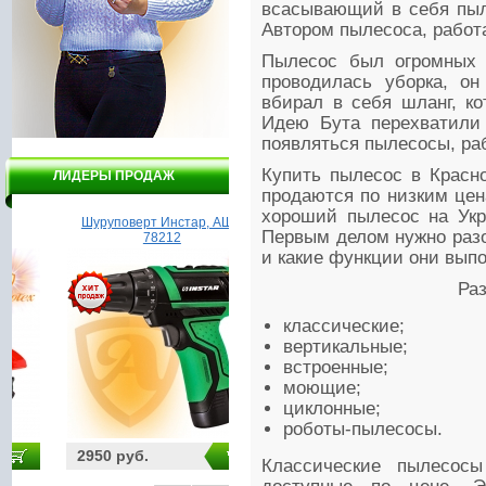
всасывающий в себя пыль
Автором пылесоса, работ
Пылесос был огромных р
проводилась уборка, о
вбирал в себя шланг, ко
Идею Бута перехватили 
появляться пылесосы, ра
Купить пылесос в Красн
ЛИДЕРЫ ПРОДАЖ
продаются по низким цен
хороший пылесос на Укр
Шуруповерт Инстар, АШП
Дрель DELTA ДЭУ9 - 650/2
На
Первым делом нужно разо
78212
и какие функции они вып
Ра
классические;
вертикальные;
встроенные;
моющие;
циклонные;
роботы-пылесосы.
2950 руб.
1750 руб.
32
Классические пылесос