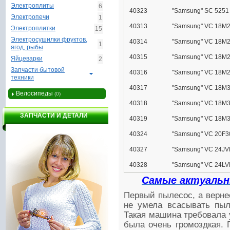
Электроплиты
6
40323
"Samsung" SC 5251
Электропечи
1
40313
"Samsung" VC 18M2
Электроплитки
15
Электросушилки фруктов,
40314
"Samsung" VC 18M2
1
ягод, рыбы
40315
"Samsung" VC 18M2
Яйцеварки
2
Запчасти бытовой
40316
"Samsung" VC 18M2
техники
40317
"Samsung" VC 18M3
Велосипеды
(0)
40318
"Samsung" VC 18M3
ЗАПЧАСТИ И ДЕТАЛИ
40319
"Samsung" VC 18M3
40324
"Samsung" VC 20F
40327
"Samsung" VC 24JV
40328
"Samsung" VC 24LV
Самые актуальн
Первый пылесос, а верне
не умела всасывать пыл
Такая машина требовала 
была очень громоздкая.