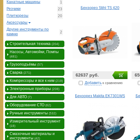
Канатные машины
1
Бензорез Stihl TS 420
Резчики
23
Плиткорезы
20
Аксессуары
Другие инструменты по
2
камню
Строительная техника
(204)
Насосы, Автомойки, Помпы
(481)
Грузоподъёмы
(57)
Сварка
(271)
62637 руб.
65
Компрессоры и все к ним
(219)
Добавить
к сравнению
Электронные приборы
(208)
Бензорез Makita EK7301WS
Бе
Для АВТО
(7)
Оборудование СТО
(62)
Ручные инструменты
(532)
Измерительный инструмент
(18)
Смазочные материалы и
инструменты
(42)