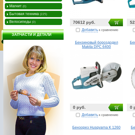
Магнит
(0)
Бытовая техника
(225)
Велосипеды
70612 руб.
52
(0)
Добавить
к сравнению
ЗАПЧАСТИ И ДЕТАЛИ
Бензиновый бороздодел
Бе
Makita DPC 6400
0 руб.
0 
Добавить
к сравнению
Бензорез Husqvarna K 1260
Бе