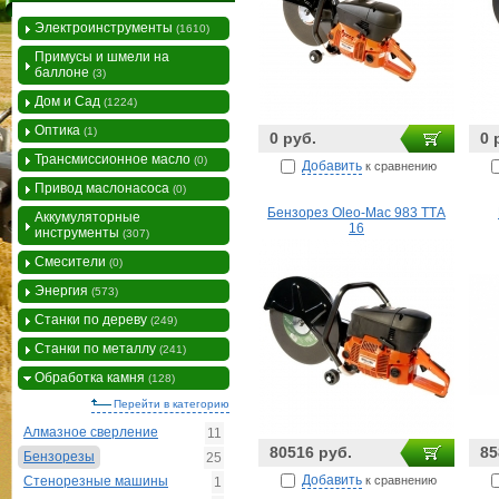
Электроинструменты
(1610)
Примусы и шмели на
баллоне
(3)
Дом и Сад
(1224)
Оптика
(1)
0 руб.
0 
Трансмиссионное масло
(0)
Добавить
к сравнению
Привод маслонасоса
(0)
Бензорез Oleo-Mac 983 ТТА
Аккумуляторные
16
инструменты
(307)
Смесители
(0)
Энергия
(573)
Станки по дереву
(249)
Станки по металлу
(241)
Обработка камня
(128)
Перейти в категорию
Алмазное сверление
11
80516 руб.
85
Бензорезы
25
Добавить
к сравнению
Стенорезные машины
1