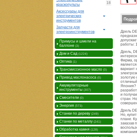
Электрические
18
краскопульты
Аксессуары для
электрических
Верти
Подро
инструментов
Запчасти для
Дрель DE
электроинструментов
предназн
допускае
Примусы и шмели на
работы: 
баллоне
(3)
Дрель, D
Дом и Сад
(1224)
интересн
Фирма, о
Оптика
(1)
является
вариант 
Трансмиссионное масло
(0)
электроэ
Привод маслонасоса
золотую 
(0)
отличный
Аккумуляторные
Япония? 
инструменты
(307)
разработ
и получае
Смесители
(0)
стран. Н
совершен
Энергия
(573)
Дрель DE
Станки по дереву
(249)
Но, купи
плане. Ку
Станки по металлу
(241)
заказав 
воспольз
Обработка камня
(128)
компания