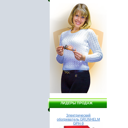
ЛИДЕРЫ ПРОДАЖ
Насос Гидроагрегат ВСН1-
Электрический
Насо
550А
обогреватель GRUNHELM
GPH-9