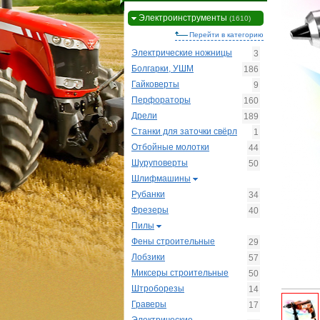
Электроинструменты
(1610)
Перейти в категорию
Электрические ножницы
3
Болгарки, УШМ
186
Гайковерты
9
Перфораторы
160
Дрели
189
Станки для заточки свёрл
1
Отбойные молотки
44
Шуруповерты
50
Шлифмашины
Рубанки
34
Фрезеры
40
Пилы
Фены строительные
29
Лобзики
57
Миксеры строительные
50
Штроборезы
14
Граверы
17