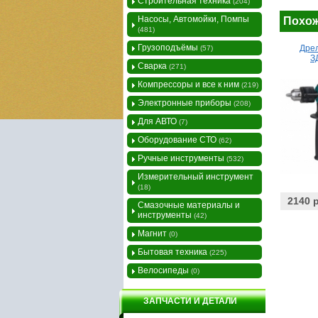
Строительная техника
(204)
Насосы, Автомойки, Помпы
Похож
(481)
Грузоподъёмы
Дрел
(57)
З
Сварка
(271)
Компрессоры и все к ним
(219)
Электронные приборы
(208)
Для АВТО
(7)
Оборудование СТО
(62)
Ручные инструменты
(532)
Измерительный инструмент
(18)
2140 
Смазочные материалы и
инструменты
(42)
Магнит
(0)
Бытовая техника
(225)
Велосипеды
(0)
ЗАПЧАСТИ И ДЕТАЛИ