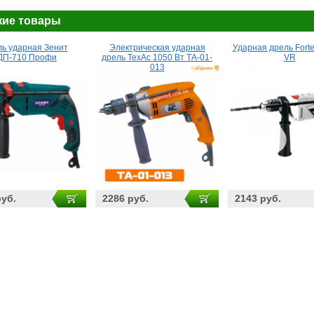
ие товары
ь ударная Зенит
Электрическая ударная
Ударная дрель Forte
ДП-710 Профи
дрель ТехАс 1050 Вт ТА-01-
VR
013
руб.
2286 руб.
2143 руб.