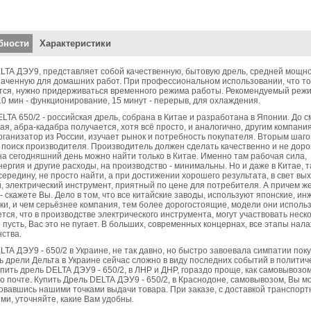
кальные вкладки
бности
Характеристики
LTA ДЭУ9, представляет собой качественную, бытовую дрель, средней мощно
аченную для домашних работ. При профессиональном использовании, что т
тся, нужно придерживаться временного режима работы. Рекомендуемый реж
10 мин - функционирование, 15 минут - перерыв, для охлаждения.
ELTA 650/2 - российская дрель, собрана в Китае и разработана в Японии. До 
ая, абра-кадабра получается, хотя всё просто, и аналогично, другим компани
рганизатор из России, изучает рынок и потребность покупателя. Вторым шаг
 поиск производителя. Производитель должен сделать качественно и не доро
на сегодняшний день можно найти только в Китае. Именно там рабочая сила,
нергия и другие расходы, на производство - минимальны. Но и даже в Китае, т
середину, не просто найти, а при достижении хорошего результата, в свет вы
, электрический инструмент, приятный по цене для потребителя. А причем же
- скажете Вы. Дело в том, что все китайские заводы, используют японские, и
ки, и чем серьёзнее компания, тем более дорогостоящие, модели они использ
тся, что в производстве электрического инструмента, могут участвовать неск
о пусть, Вас это не пугает. В больших, современных концернах, все этапы нал
ства.
LTA ДЭУ9 - 650/2 в Украине, не так давно, но быстро завоевала симпатии пок
ть дрели Дельта в Украине сейчас сложно в виду последних событий в политич
пить дрель DELTA ДЭУ9 - 650/2, в ЛНР и ДНР, гораздо проще, как самовывозом
по почте. Купить Дрель DELTA ДЭУ9 - 650/2, в Краснодоне, самовывозом, Вы м
овавшись нашими точками выдачи товара. При заказе, с доставкой транспор
ми, уточняйте, какие Вам удобны.