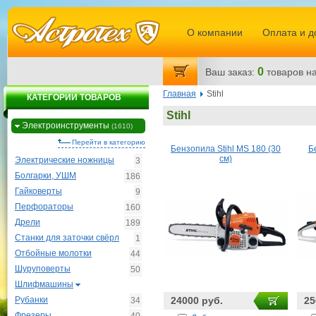
О компании
Оплата и д
0
Ваш заказ:
товаров
на
Главная
Stihl
КАТЕГОРИИ ТОВАРОВ
Stihl
Электроинструменты
(1610)
Перейти в категорию
Бензопила Stihl MS 180 (30
Б
см)
Электрические ножницы
3
Болгарки, УШМ
186
Гайковерты
9
Перфораторы
160
Дрели
189
Станки для заточки свёрл
1
Отбойные молотки
44
Шуруповерты
50
Шлифмашины
Рубанки
24000 руб.
25
34
Фрезеры