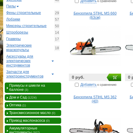
40
Добавить
к сравнению
Пилы
Фены строительные
29
Бензопила STIHL MS 660
Б
(63см)
Лобзики
57
Миксеры строительные
50
Штроборезы
14
Граверы
17
Электрические
18
краскопульты
Аксессуары для
электрических
инструментов
Запчасти для
электроинструментов
0 руб.
0 
Добавить
к сравнению
Примусы и шмели на
баллоне
(3)
Бензопила STIHL MS 362
Б
Дом и Сад
(1224)
(40)
Оптика
(1)
Трансмиссионное масло
(0)
Привод маслонасоса
(0)
Аккумуляторные
инструменты
(307)