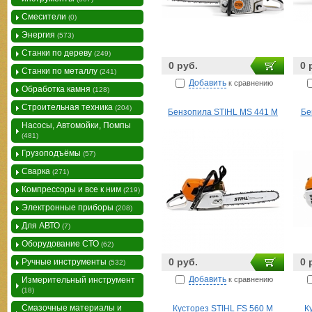
Смесители
(0)
Энергия
(573)
Станки по дереву
(249)
0 руб.
0 
Станки по металлу
(241)
Добавить
к сравнению
Обработка камня
(128)
Строительная техника
(204)
Бензопила STIHL MS 441 M
Бе
Насосы, Автомойки, Помпы
(481)
Грузоподъёмы
(57)
Сварка
(271)
Компрессоры и все к ним
(219)
Электронные приборы
(208)
Для АВТО
(7)
Оборудование СТО
(62)
0 руб.
0 
Ручные инструменты
(532)
Добавить
к сравнению
Измерительный инструмент
(18)
Смазочные материалы и
Кусторез STIHL FS 560 M
К