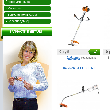
инструменты
(42)
Магнит
(0)
Бытовая техника
(225)
Велосипеды
(0)
ЗАПЧАСТИ И ДЕТАЛИ
0 руб.
0 
Добавить
к сравнению
Триммер STIHL FSE 60