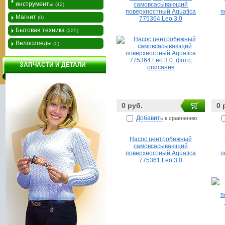
инструменты
самовсасывающий
(42)
поверхностный Aquatica
п
Магнит
(0)
775364 Leo 3.0
Бытовая техника
(225)
Велосипеды
(0)
ЗАПЧАСТИ И ДЕТАЛИ
0 руб.
0 
Добавить
к сравнению
Насос центробежный
самовсасывающий
поверхностный Aquatica
п
775361 Leo 3.0