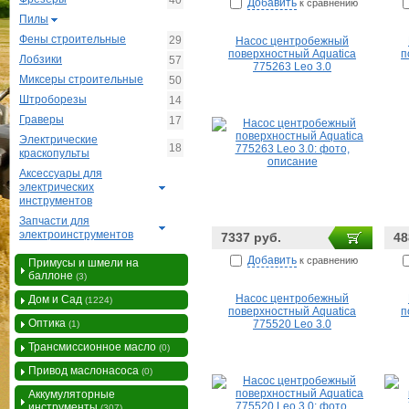
40
Добавить
к сравнению
Пилы
Фены строительные
29
Насос центробежный
поверхностный Aquatica
п
Лобзики
57
775263 Leo 3.0
Миксеры строительные
50
Штроборезы
14
Граверы
17
Электрические
18
краскопульты
Аксессуары для
электрических
инструментов
Запчасти для
электроинструментов
7337 руб.
48
Добавить
к сравнению
Примусы и шмели на
баллоне
(3)
Насос центробежный
Дом и Сад
(1224)
поверхностный Aquatica
п
Оптика
775520 Leo 3.0
(1)
Трансмиссионное масло
(0)
Привод маслонасоса
(0)
Аккумуляторные
инструменты
(307)