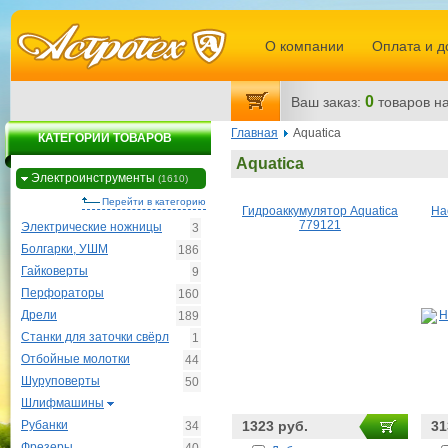
О компании
Оплата и д
0
Ваш заказ:
товаров
на
Главная
Aquatica
КАТЕГОРИИ ТОВАРОВ
Aquatica
Электроинструменты
(1610)
Перейти в категорию
Гидроаккумулятор Aquatica
На
779121
Электрические ножницы
3
Болгарки, УШМ
186
Гайковерты
9
Перфораторы
160
Дрели
189
Станки для заточки свёрл
1
Отбойные молотки
44
Шуруповерты
50
Шлифмашины
Рубанки
1323 руб.
31
34
Фрезеры