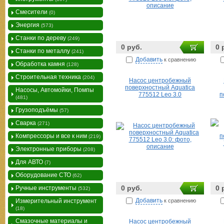
Смесители
(0)
Энергия
(573)
Станки по дереву
(249)
0 руб.
0 
Станки по металлу
(241)
Добавить
к сравнению
Обработка камня
(128)
Строительная техника
(204)
Насос центробежный
поверхностный Aquatica
Насосы, Автомойки, Помпы
775512 Leo 3.0
п
(481)
Грузоподъёмы
(57)
Сварка
(271)
Компрессоры и все к ним
(219)
Электронные приборы
(208)
Для АВТО
(7)
Оборудование СТО
(62)
0 руб.
0 
Ручные инструменты
(532)
Добавить
к сравнению
Измерительный инструмент
(18)
Смазочные материалы и
Насос центробежный