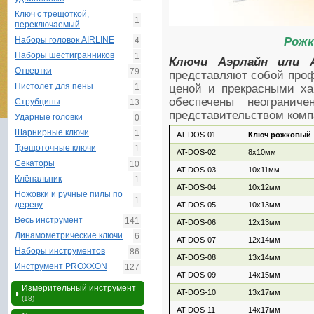
Ключ с трещоткой,
1
переключаемый
Наборы головок AIRLINE
Рожк
4
Наборы шестигранников
1
Ключи Аэрлайн или 
Отвертки
79
представляют собой про
Пистолет для пены
1
ценой и прекрасными хар
обеспечены неогранич
Струбцины
13
представительством комп
Ударные головки
0
Шарнирные ключи
1
AT-DOS-01
Ключ рожковый
Трещоточные ключи
1
AT-DOS-02
8х10мм
Секаторы
10
AT-DOS-03
10х11мм
Клёпальник
1
AT-DOS-04
10х12мм
Ножовки и ручные пилы по
1
дереву
AT-DOS-05
10х13мм
Весь инструмент
141
AT-DOS-06
12х13мм
Динамометрические ключи
6
AT-DOS-07
12х14мм
Наборы инструментов
86
AT-DOS-08
13х14мм
Инструмент PROXXON
127
AT-DOS-09
14х15мм
Измерительный инструмент
AT-DOS-10
13х17мм
(18)
AT-DOS-11
14х17мм