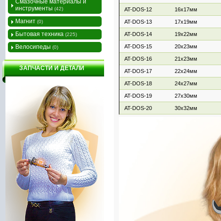
Смазочные материалы и
инструменты
(42)
AT-DOS-12
16х17мм
Магнит
(0)
AT-DOS-13
17х19мм
Бытовая техника
AT-DOS-14
19х22мм
(225)
Велосипеды
AT-DOS-15
20х23мм
(0)
AT-DOS-16
21х23мм
ЗАПЧАСТИ И ДЕТАЛИ
AT-DOS-17
22х24мм
AT-DOS-18
24х27мм
AT-DOS-19
27х30мм
AT-DOS-20
30х32мм