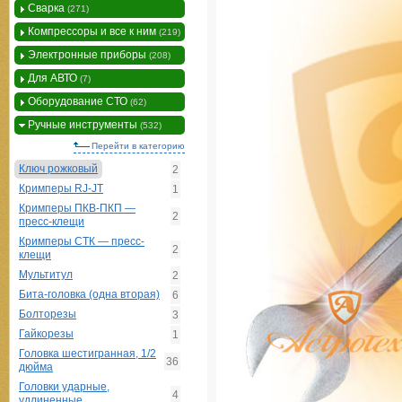
Сварка
(271)
Компрессоры и все к ним
(219)
Электронные приборы
(208)
Для АВТО
(7)
Оборудование СТО
(62)
Ручные инструменты
(532)
Перейти в категорию
Ключ рожковый
2
Кримперы RJ-JT
1
Кримперы ПКВ-ПКП —
2
пресс-клещи
Кримперы СТК — пресс-
2
клещи
Мультитул
2
Бита-головка (одна вторая)
6
Болторезы
3
Гайкорезы
1
Головка шестигранная, 1/2
36
дюйма
Головки ударные,
4
удлиненные