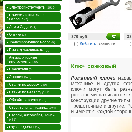
Электроинструменты
(1610)
Примусы и шмели на
баллоне
(3)
Дом и Сад
(1224)
Оптика
(1)
370 руб.
33
Трансмиссионное масло
(0)
Добавить
к сравнению
Привод маслонасоса
(0)
Аккумуляторные
инструменты
(307)
Ключ рожковый
Смесители
(0)
Энергия
Рожковый ключи
издав
(573)
механике и других сфе
Станки по дереву
(249)
ключи могут быть разн
Станки по металлу
(241)
рожковыми называются ли
конструкции другие типы 
Обработка камня
(128)
трещоточные и другие. Р
Строительная техника
(204)
и имеют с каждой сторон
Насосы, Автомойки, Помпы
(481)
Грузоподъёмы
(57)