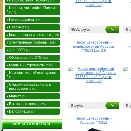
Строительная техника
(204)
Насосы, Автомойки, Помпы
(481)
Грузоподъёмы
(57)
Сварка
(271)
4881 руб.
0 
Компрессоры и все к ним
(219)
Электронные приборы
Насос центробежный
(208)
поверхностный Aquatica
п
Для АВТО
(7)
775519 Leo 3.0
Оборудование СТО
(62)
Ручные инструменты
(532)
Измерительный инструмент
(18)
Смазочные материалы и
инструменты
(42)
Магнит
(0)
Бытовая техника
(225)
0 руб.
0 
Велосипеды
(0)
Насос центробежный
Aquatica 775312
ЗАПЧАСТИ И ДЕТАЛИ