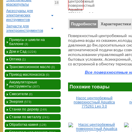
Электрические
18
краскопульты
Аксессуары для
электрических
инструментов
Вертикальные вкладки
Подробности
Характеристики
Запчасти для
электроинструментов
Поверхностный центробежный нас
Примусы и шмели на
подъема воды из скважин,колодце
баллоне
(3)
давления до 8м,оросительных сис
автоматической подачи воды сов
Дом и Сад
(1224)
использовании управляющей авто
Оптика
бытовых условиях. Асинхронный д
(1)
со встроенной в обмотку термоз
Трансмиссионное масло
(0)
Все поверхностные н
Привод маслонасоса
(0)
Аккумуляторные
инструменты
Похожие товары
(307)
Смесители
(0)
Насос центробежный
Энергия
(573)
поверхностный Aquatica
п
775261 Leo 3.0
Станки по дереву
(249)
Станки по металлу
(241)
Обработка камня
(128)