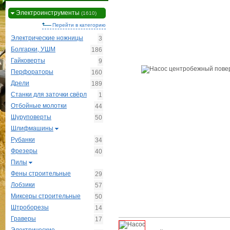
Электроинструменты
(1610)
Перейти в категорию
Электрические ножницы
3
Болгарки, УШМ
186
Гайковерты
9
Перфораторы
160
Дрели
189
Станки для заточки свёрл
1
Отбойные молотки
44
Шуруповерты
50
Шлифмашины
Рубанки
34
Фрезеры
40
Пилы
Фены строительные
29
Лобзики
57
Миксеры строительные
50
Штроборезы
14
Граверы
17