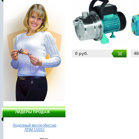
0 руб.
48
ЛИДЕРЫ ПРОДАЖ
Насос Гидроагрегат ВСН1-
Мотоблок, культиватор
550А
Калибр МК-7,5