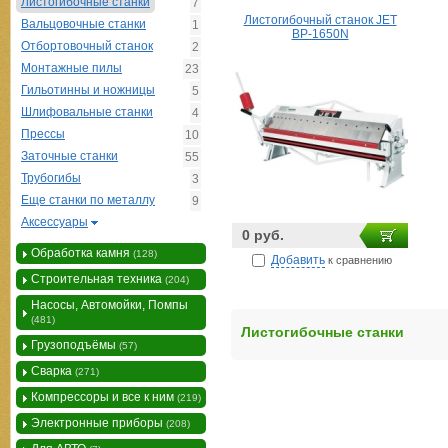
Листогибочные станки
7
Листогибочный станок JET
Вальцовочные станки
1
BP-1650N
Отбортовочный станок
2
Монтажные пилы
23
Гильотинны и ножницы
5
Шлифовальные станки
4
Прессы
10
Заточные станки
55
Трубогибы
3
Еще станки по металлу
9
Аксессуары
0 руб.
Обработка камня
(128)
Добавить
к сравнению
Строительная техника
(204)
Насосы, Автомойки, Помпы
(481)
Листогибочные станки
Грузоподъёмы
(57)
Сварка
(271)
Компрессоры и все к ним
(219)
Электронные приборы
(208)