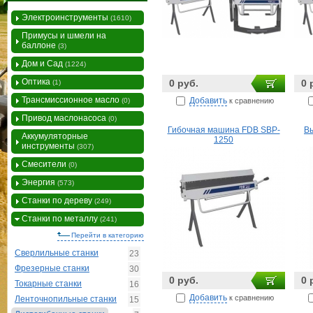
Электроинструменты
(1610)
Примусы и шмели на
баллоне
(3)
Дом и Сад
(1224)
Оптика
0 руб.
0 
(1)
Трансмиссионное масло
Добавить
к сравнению
(0)
Привод маслонасоса
(0)
Гибочная машина FDB SBP-
В
Аккумуляторные
1250
инструменты
(307)
Смесители
(0)
Энергия
(573)
Станки по дереву
(249)
Станки по металлу
(241)
Перейти в категорию
Сверлильные станки
23
Фрезерные станки
30
0 руб.
0 
Токарные станки
16
Добавить
к сравнению
Ленточнопильные станки
15