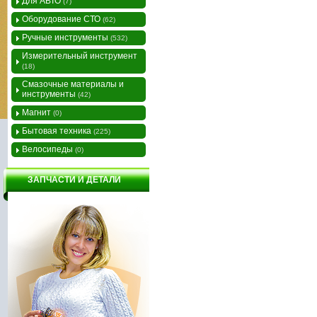
Для АВТО
(7)
Оборудование СТО
(62)
Ручные инструменты
(532)
Измерительный инструмент
(18)
Смазочные материалы и
инструменты
(42)
Магнит
(0)
Бытовая техника
(225)
Велосипеды
(0)
ЗАПЧАСТИ И ДЕТАЛИ