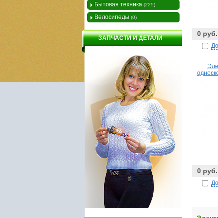
Бытовая техника
(225)
Велосипеды
(0)
0 руб.
ЗАПЧАСТИ И ДЕТАЛИ
До
Эле
односк
0 руб.
До