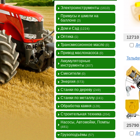
Электроинструменты
(1610)
Примусы и шмели на
баллоне
(3)
Дом и Сад
(1224)
Оптика
12710
(1)
Трансмиссионное масло
До
(0)
Привод маслонасоса
(0)
Тельфе
Аккумуляторные
инструменты
(307)
Смесители
(0)
Энергия
(573)
Станки по дереву
(249)
Станки по металлу
(241)
Обработка камня
(128)
Строительная техника
(204)
Насосы, Автомойки, Помпы
25790
(481)
До
Грузоподъёмы
(57)