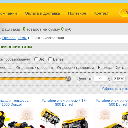
В
компании
Оплата и доставка
Полезное
Контакт
0
0
Ваш заказ:
товаров
на сумму
руб.
Грузоподъёмы
Электрические тали
рические тали
ь производителя:
Jet
Denzel
овать:
От дешевых к дорогим
От дорогих к дешевым
Новинки
Хиты п
Цена:
от
до
Сбросить все з
тка для тельфера
Тельфер электрический TF-
Тельфер электричес
Т-1000 Denzel
800 Denzel
500 Denzel