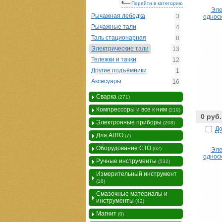
Перейти в категорию
Эле
Рычажная лебедка
3
односк
Рычажные тали
4
Таль стационарная
8
Электрические тали
13
Тележки и тачки
12
Другие подъёмники
1
Аксесуары
16
Сварка
(271)
Компрессоры и все к ним
(219)
0 руб.
Электронные приборы
(208)
До
Для АВТО
(7)
Оборудование СТО
(62)
Эле
односк
Ручные инструменты
(532)
Измерительный инструмент
(18)
Смазочные материалы и
инструменты
(42)
Магнит
(0)