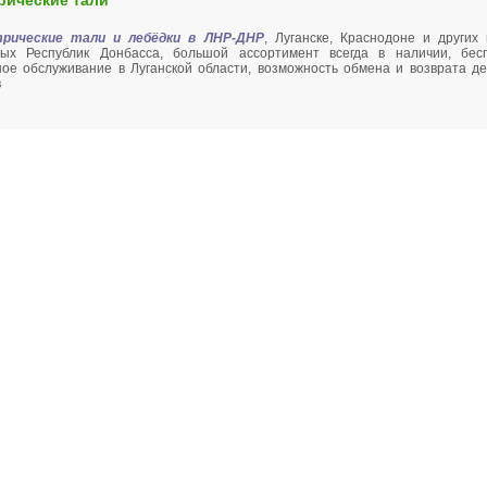
рические тали
рические тали и лебёдки в ЛНР-ДНР
, Луганске, Краснодоне и других 
ых Республик Донбасса, большой ассортимент всегда в наличии, бес
ый мотор Инстар
Мотоблок Пахарь ТСР 900
Насос Гидроагре
ное обслуживание в Луганской области, возможность обмена и возврата д
ЛПМ 15052
550А
в
уб.
29500 руб.
3200 руб.