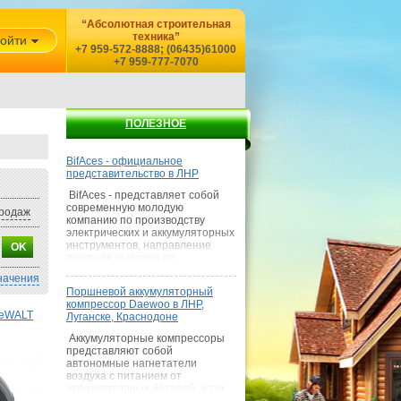
“Абсолютная строительная
техника”
ойти
+7 959-572-8888; (06435)61000
+7 959-777-7070
ПОЛЕЗНОЕ
BifAces - официальное
представительство в ЛНР
BifAces - представляет собой
современную молодую
родаж
компанию по производству
электрических и аккумуляторных
инструментов, направление
профиля выбрано по
наилучшему сочетанию цена-
начения
качество, где покупатель
Поршневой аккумуляторный
получает умеренную цену при
компрессор Daewoo в ЛНР,
качестве среднем качестве
DeWALT
Луганске, Краснодоне
товара и как показывает наш
опыт — выше сред
Аккумуляторные компрессоры
представляют собой
автономные нагнетатели
воздуха с питанием от
аккумуляторных батарей, а так