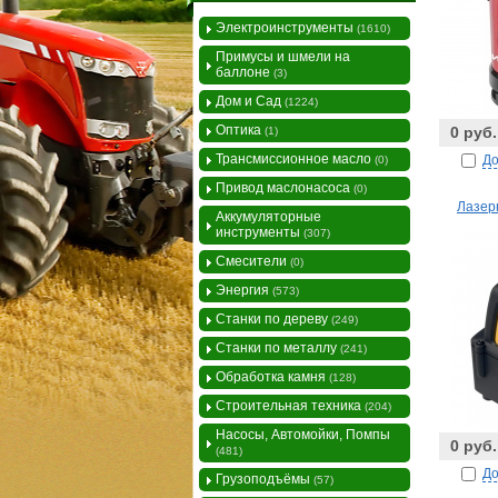
Электроинструменты
(1610)
Примусы и шмели на
баллоне
(3)
Дом и Сад
(1224)
Оптика
0 руб.
(1)
Трансмиссионное масло
До
(0)
Привод маслонасоса
(0)
Лазер
Аккумуляторные
инструменты
(307)
Смесители
(0)
Энергия
(573)
Станки по дереву
(249)
Станки по металлу
(241)
Обработка камня
(128)
Строительная техника
(204)
Насосы, Автомойки, Помпы
0 руб.
(481)
До
Грузоподъёмы
(57)