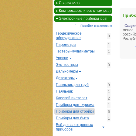
Сварка
(271)
Компрессоры и все к ним
(219)
Прибо
Электронные приборы
(208)
Совре
Перейти в категорию
менее 
Геодезическое
россий
0
оборудование
Респуб
Пирометры
1
Тестеры-мультиметры
1
Уровни
Эко-тестеры
0
Дальномеры
Детекторы
Паяльник для труб
9
Паяльник
1
Клеевой пистолет
2
Приборы для туризма
1
Приборы для стройки
6
Приборы для быта
1
Всё для электронных
приборов