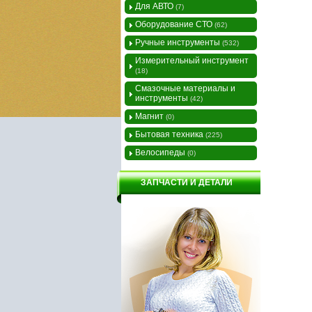
Для АВТО
(7)
Оборудование СТО
(62)
Ручные инструменты
(532)
Измерительный инструмент
(18)
Смазочные материалы и
инструменты
(42)
Магнит
(0)
Бытовая техника
(225)
Велосипеды
(0)
ЗАПЧАСТИ И ДЕТАЛИ