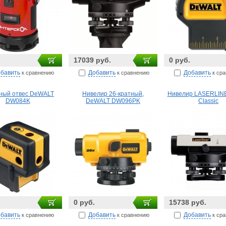
17039 руб.
0 руб.
бавить
Добавить
Добавить
к сравнению
к сравнению
к ср
ный отвес DeWALT
Нивелир 26-кратный,
Нивелир LASERLINE
DW084K
DeWALT DW096PK
Сlassic
0 руб.
15738 руб.
бавить
Добавить
Добавить
к сравнению
к сравнению
к ср