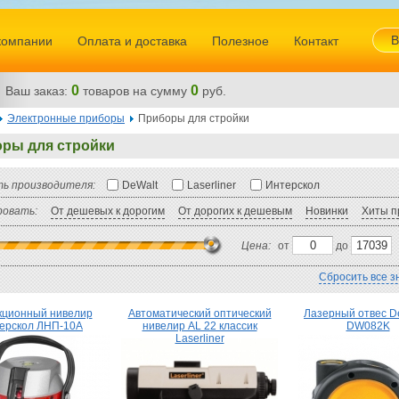
В
компании
Оплата и доставка
Полезное
Контакт
0
0
Ваш заказ:
товаров
на сумму
руб.
Электронные приборы
Приборы для стройки
ры для стройки
ь производителя:
DeWalt
Laserliner
Интерскол
овать:
От дешевых к дорогим
От дорогих к дешевым
Новинки
Хиты п
Цена:
от
до
Сбросить все з
кционный нивелир
Автоматический оптический
Лазерный отвес 
ерскол ЛНП-10А
нивелир AL 22 классик
DW082K
Laserliner