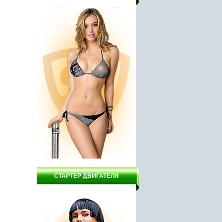
ский
Насос WBR VOP 400
Бойлер Garanterm ER 80
GRUNHELM
СТАРТЕР ДВИГАТЕЛЯ