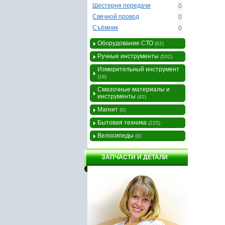
Шестерня передачи
0
Свечной провод
0
Съёмник
0
Оборудование СТО
(62)
Ручные инструменты
(532)
Измерительный инструмент
(18)
Смазочные материалы и
инструменты
(42)
Магнит
(0)
Бытовая техника
(225)
Велосипеды
(0)
ЗАПЧАСТИ И ДЕТАЛИ