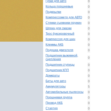
Губки для авто
0
Кольца поршневые
0
Подкрылки
0
Компрессометр для АВТО
0
Стяжки съемники пружин
0
Шприц для смазки
0
Трос буксировочный
0
Компрессор для шин
0
Клеммы АКБ
0
Подушка двигателя
0
Подшипник выжимной,
0
сцепления
Подшипник ступицы
0
Подшипник КПП
0
Домкраты
0
Биты для авто
0
Аккумуляторы
5
Автомобильные пылесосы
0
Поршневая группа
0
Провод АКБ
0
Стартер
0