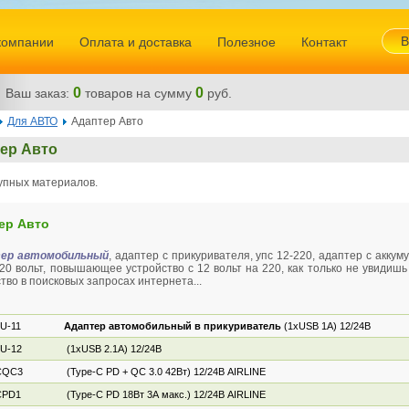
В
компании
Оплата и доставка
Полезное
Контакт
0
0
Ваш заказ:
товаров
на сумму
руб.
Для АВТО
Адаптер Авто
ер Авто
упных материалов.
ер Авто
ер автомобильный
, адаптер с прикуривателя, упс 12-220, адаптер с аккум
20 вольт, повышающее устройство с 12 вольт на 220, как только не увидиш
тво в поисковых запросах интернета...
U-11
Адаптер автомобильный в прикуриватель
(1хUSB 1A) 12/24В
2
U-12
(1хUSB 2.1A) 12/24В
3
CQC3
(Type-C PD + QC 3.0 42Вт) 12/24В AIRLINE
9
CPD1
(Type-C PD 18Вт 3А макс.) 12/24В AIRLINE
5