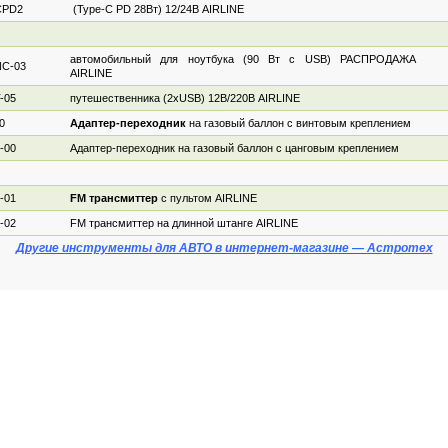
CPD2
(Type-C PD 28Вт) 12/24В AIRLINE
7
автомобильный для ноутбука (90 Вт с USB) РАСПРОДАЖА
C-03
8
AIRLINE
-05
путешественника (2хUSB) 12В/220В AIRLINE
7
0
Адаптер-переходник
на газовый баллон с винтовым креплением
3
-00
Адаптер-переходник на газовый баллон с цанговым креплением
4
-01
FM трансмиттер
с пультом AIRLINE
6
-02
FM трансмиттер на длинной штанге AIRLINE
6
Другие инструменты для АВТО в интернет-магазине — Астротех