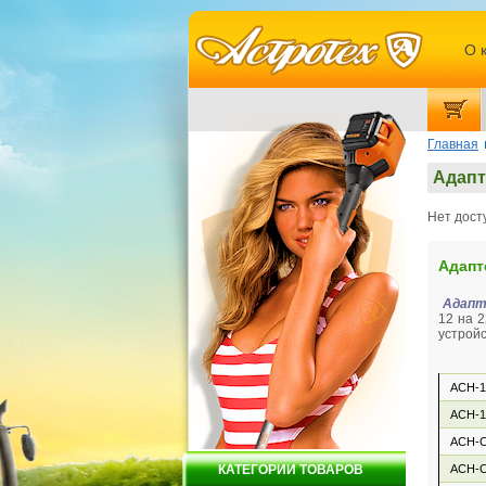
О 
Главная
Адапт
Нет дост
Адапт
Адапт
12 на 2
устройс
ACH-1
ACH-1
ACH-
КАТЕГОРИИ ТОВАРОВ
ACH-