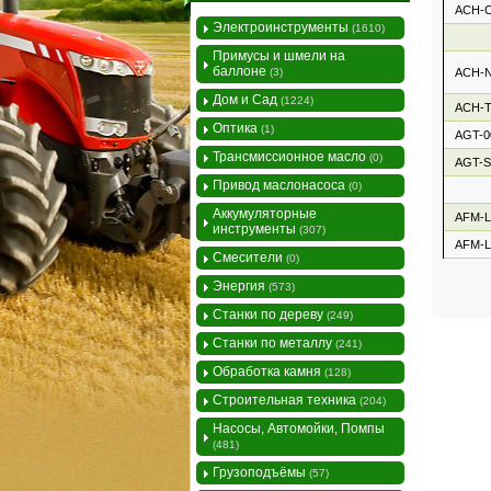
ACH-
Электроинструменты
(1610)
Примусы и шмели на
баллоне
(3)
ACH-N
Дом и Сад
(1224)
ACH-T
Оптика
(1)
AGT-0
Трансмиссионное масло
(0)
AGT-S
Привод маслонасоса
(0)
Аккумуляторные
AFM-L
инструменты
(307)
AFM-L
Смесители
(0)
Энергия
(573)
Станки по дереву
(249)
Станки по металлу
(241)
Обработка камня
(128)
Строительная техника
(204)
Насосы, Автомойки, Помпы
(481)
Грузоподъёмы
(57)