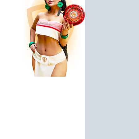
гат ВСН1-
Бойлер Garanterm ER 80V
Насос Гидроагрегат ВСН
370А