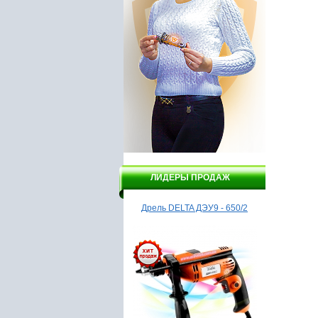
ЛИДЕРЫ ПРОДАЖ
Шуруповерт Инстар, АШП
Дрель DELTA ДЭУ9 - 650/2
Эл
78212
обогре