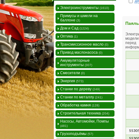
До
Электроинструменты
(1610)
Примусы и шмели на
баллоне
(3)
Паяль
Дом и Сад
(1224)
Электр
Оптика
(1)
модели
перед
Трансмиссионное масло
(0)
инфор
Привод маслонасоса
(0)
Аккумуляторные
инструменты
(307)
Смесители
(0)
Энергия
(573)
Станки по дереву
(249)
Станки по металлу
(241)
Обработка камня
(128)
Строительная техника
(204)
Насосы, Автомойки, Помпы
(481)
5530
Грузоподъёмы
(57)
5530