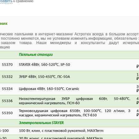
бавить
к сравнению
ник
ические паяльники в интернет-магазине Астротех всегда в большом ассорт
 постоянно меняются, мы не успеваем изменять информацию, обязательно 
 заказом товара. Наши менеджеры и консультанты дадут исчерпы
мацию
Паяльные станции
55370
STAYER 48Вт, 160-520°C, SP-50
₽
1
55332
ЗУБР 48Вт, 150-450°C, ПС-50А
₽
3
55334
Цифровая 48Вт, 160-550°C, Ceramic
₽
Низкотемпературная ЗУБР цифровая 60Вт, 50-480°C,
4
55336
керамический нагреватель, ПСН-60
₽
Термовоздушная цифровая 650Вт, 100-500°C, 120 л/мин, 3
4
55350
насадки, керамический нагреватель, ПСТ-650
₽
Электропаяльник STAYER
5-100
100 Вт, клин, с пластиковой рукояткой, MAXTerm
7
5-30
30 Вт, конус, с пластиковой рукояткой, MAXTerm
3