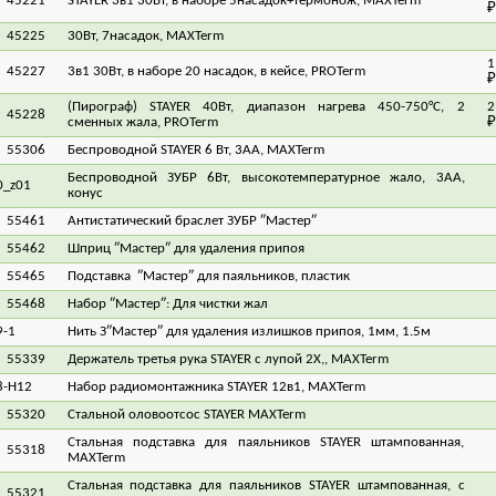
45221
STAYER 3в1 30Вт, в наборе 5насадок+термонож, MAXTerm
₽
45225
30Вт, 7насадок, MAXTerm
7
1
45227
3в1 30Вт, в наборе 20 насадок, в кейсе, PROTerm
₽
(Пирограф) STAYER 40Вт, диапазон нагрева 450-750°С, 2
2
45228
сменных жала, PROTerm
₽
55306
Беспроводной STAYER 6 Вт, 3АА, MAXTerm
4
Беспроводной ЗУБР 6Вт, высокотемпературное жало, 3AA,
0_z01
6
конус
55461
Антистатический браслет ЗУБР ″Мастер″
3
55462
Шприц ″Мастер″ для удаления припоя
2
55465
Подставка ″Мастер″ для паяльников, пластик
3
55468
Набор ″Мастер″: Для чистки жал
2
9-1
Нить З″Мастер″ для удаления излишков припоя, 1мм, 1.5м
55339
Держатель третья рука STAYER с лупой 2Х,, MAXTerm
5
8-H12
Набор радиомонтажника STAYER 12в1, MAXTerm
4
55320
Стальной оловоотсос STAYER MAXTerm
2
Стальная подставка для паяльников STAYER штампованная,
55318
3
MAXTerm
Стальная подставка для паяльников STAYER штампованная, с
55321
5