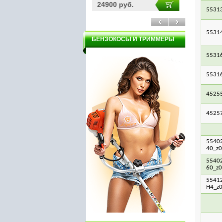
1950 руб.
24900 руб.
5900 ру
5531
5531
БЕНЗОКОСЫ И ТРИММЕРЫ
5531
5531
4525
4525
55402
40_z0
55402
60_z0
55412
H4_z