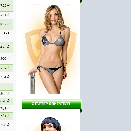
22 ₽
21 ₽
52 ₽
 383
73 ₽
00 ₽
59 ₽
гат ВСН1-
Мотоблок Пахарь ТСР 900
Насос вихревой Вектор
ВНПВ - 2.5/370
54 ₽
05 ₽
28 ₽
СТАРТЕР ДВИГАТЕЛЯ
89 ₽
61 ₽
38 ₽