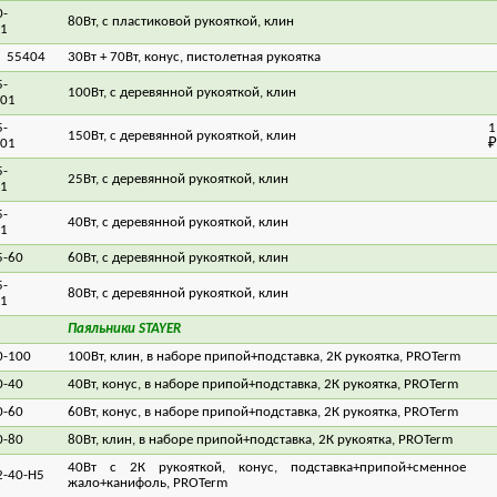
-
80Вт, с пластиковой рукояткой, клин
7
1
55404
30Вт + 70Вт, конус, пистолетная рукоятка
5
-
100Вт, с деревянной рукояткой, клин
8
z01
-
1
150Вт, с деревянной рукояткой, клин
z01
₽
-
25Вт, с деревянной рукояткой, клин
4
1
-
40Вт, с деревянной рукояткой, клин
5
1
5-60
60Вт, с деревянной рукояткой, клин
5
Garanterm ER 80V
Насос ГИДРОАГРЕГАТ
Насос Гидроагре
ПЦН2-800
370А
-
80Вт, с деревянной рукояткой, клин
7
1
Паяльники STAYER
0-100
100Вт, клин, в наборе припой+подставка, 2К рукоятка, PROTerm
8
0-40
40Вт, конус, в наборе припой+подставка, 2К рукоятка, PROTerm
6
0-60
60Вт, конус, в наборе припой+подставка, 2К рукоятка, PROTerm
7
0-80
80Вт, клин, в наборе припой+подставка, 2К рукоятка, PROTerm
7
40Вт с 2К рукояткой, конус, подставка+припой+сменное
2-40-H5
7
жало+канифоль, PROTerm