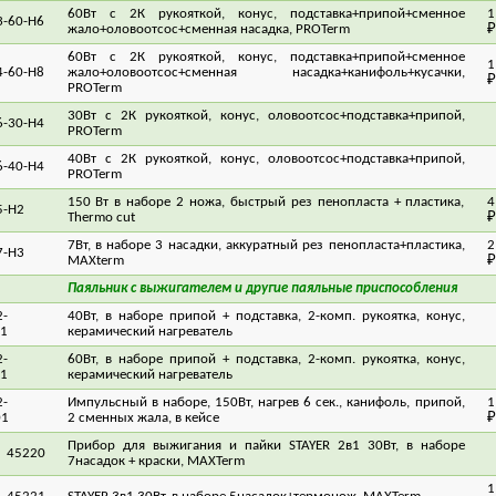
б.
3970 руб.
3200 руб.
60Вт с 2К рукояткой, конус, подставка+припой+сменное
1
3-60-H6
жало+оловоотсос+сменная насадка, PROTerm
₽
60Вт с 2К рукояткой, конус, подставка+припой+сменное
1
4-60-H8
жало+оловоотсос+сменная насадка+канифоль+кусачки,
₽
PROTerm
30Вт с 2К рукояткой, конус, оловоотсос+подставка+припой,
6-30-H4
5
PROTerm
40Вт с 2К рукояткой, конус, оловоотсос+подставка+припой,
6-40-H4
5
PROTerm
150 Вт в наборе 2 ножа, быстрый рез пенопласта + пластика,
4
5-H2
Thermo cut
₽
7Вт, в наборе 3 насадки, аккуратный рез пенопласта+пластика,
2
7-H3
MAXterm
₽
Паяльник с выжигателем и другие паяльные приспособления
-
40Вт, в наборе припой + подставка, 2-комп. рукоятка, конус,
7
1
керамический нагреватель
-
60Вт, в наборе припой + подставка, 2-комп. рукоятка, конус,
8
1
керамический нагреватель
-
Импульсный в наборе, 150Вт, нагрев 6 сек., канифоль, припой,
1
01
2 сменных жала, в кейсе
₽
Прибор для выжигания и пайки STAYER 2в1 30Вт, в наборе
45220
9
7насадок + краски, MAXTerm
1