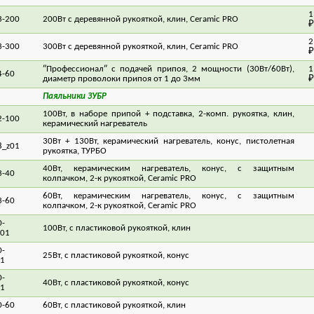
1
3-200
200Вт с деревянной рукояткой, клин, Ceramic PRO
₽
2
3-300
300Вт с деревянной рукояткой, клин, Ceramic PRO
₽
″Профессионал″ с подачей припоя, 2 мощности (30Вт/60Вт),
1
4-60
диаметр проволоки припоя от 1 до 3мм
₽
Паяльники ЗУБР
100Вт, в наборе припой + подставка, 2-комп. рукоятка, клин,
2-100
9
керамический нагреватель
30Вт + 130Вт, керамический нагреватель, конус, пистолетная
8_z01
9
рукоятка, ТУРБО
40Вт, керамическим нагреватель, конус, с защитным
3-40
6
колпачком, 2-к рукояткой, Ceramic PRO
60Вт, керамическим нагреватель, конус, с защитным
3-60
7
колпачком, 2-к рукояткой, Ceramic PRO
-
100Вт, с пластиковой рукояткой, клин
8
z01
-
25Вт, с пластиковой рукояткой, конус
4
1
-
40Вт, с пластиковой рукояткой, конус
5
1
0-60
60Вт, с пластиковой рукояткой, клин
5