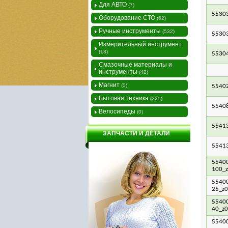
Для АВТО
(7)
5530
Оборудование СТО
(62)
Ручные инструменты
(532)
5530
Измерительный инструмент
(18)
5530
Смазочные материалы и
инструменты
(42)
Магнит
(0)
5540
Бытовая техника
(225)
5540
Велосипеды
(0)
5541
ЗАПЧАСТИ И ДЕТАЛИ
5541
55400
100_
55400
25_z0
55400
40_z0
5540