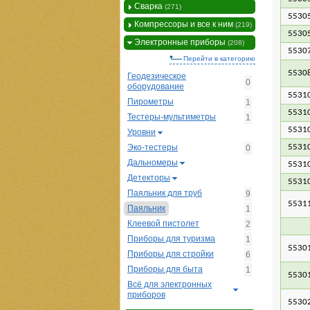
Сварка
(271)
5530
Компрессоры и все к ним
(219)
5530
Электронные приборы
(208)
5530
Перейти в категорию
5530
Геодезическое
0
оборудование
5531
Пирометры
1
5531
Тестеры-мультиметры
1
5531
Уровни
Эко-тестеры
5531
0
Дальномеры
5531
Детекторы
5531
Паяльник для труб
9
5531
Паяльник
1
Клеевой пистолет
2
Приборы для туризма
1
5530
Приборы для стройки
6
Приборы для быта
1
5530
Всё для электронных
приборов
5530