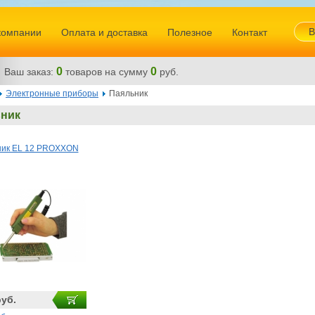
В
компании
Оплата и доставка
Полезное
Контакт
0
0
Ваш заказ:
товаров
на сумму
руб.
Электронные приборы
Паяльник
ник
ник EL 12 PROXXON
руб.