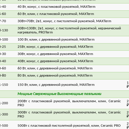
5-40
40 Вт, конус, с пластиковой рукояткой, MAXTerm
4
5-60
60 Вт, клин, с пластиковой рукояткой, MAXTerm
5
7-70
30Вт+70Вт, 2в1, конус, с пистолетной рукояткой, MAXTerm
4
30Вт+130Вт, 2в1, конус, с пистолетной рукояткой, керамический
8-130
6
нагреватель, PROTerm
0-100
100 Вт, клин, с деревянной рукояткой, MAXTerm
7
0-25
25Вт, конус, с деревянной рукояткой, MAXTerm
4
0-30
30Вт, конус, с деревянной рукояткой, MAXTerm
4
0-40
40Вт, конус, с деревянной рукояткой, MAXTerm
4
0-60
60 Вт, клин, с деревянной рукояткой, MAXTerm
5
0-80
80 Вт, клин, с деревянной рукояткой, MAXTerm
6
1
1-150
150 Вт, клин, с деревянной рукояткой, MAXTerm
₽
Мощные Сверхмощные Высокомощные паяльники
200Вт с пластиковой рукояткой, выключателем, клин, Ceramic
2
1-200
PRO
₽
300Вт с пластиковой рукояткой, выключателем, клин, Ceramic
2
1-300
PRO
₽
2
2-500
500Вт с пластиковой пистолетной рукояткой, клин, Ceramic PRO
₽