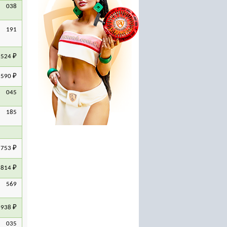
29500 руб.
3000 руб.
 038
 191
24 ₽
90 ₽
 045
 185
53 ₽
14 ₽
 569
38 ₽
 035