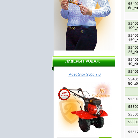
55400
80_z0
55405
100_
55405
150_
55405
25_z0
55405
ЛИДЕРЫ ПРОДАЖ
40_z0
5540
Насос Гидроагрегат 1
Мотоблок Зубр 7.0
Бойлер 
55405
80_z0
5530
5530
5530
5530
5531