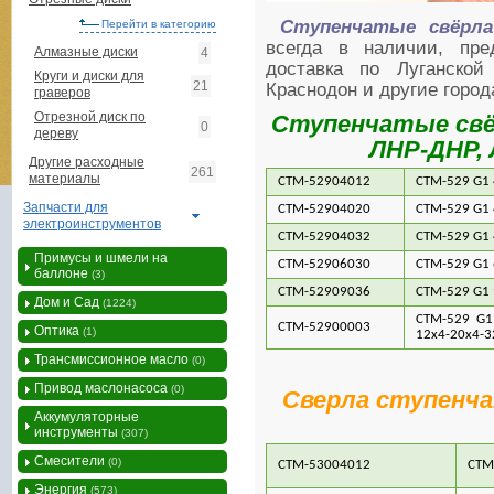
Ступенчатые свёрла
Перейти в категорию
всегда в наличии, пре
Алмазные диски
4
доставка по Луганской
Круги и диски для
21
Краснодон и другие горо
граверов
Отрезной диск по
Ступенчатые свё
0
дереву
ЛНР-ДНР, 
Другие расходные
261
материалы
СTМ-52904012
СTМ-529 G1 
Запчасти для
СTМ-52904020
СTМ-529 G1 
электроинструментов
СTМ-52904032
СTМ-529 G1 
Примусы и шмели на
СTМ-52906030
СTМ-529 G1 
баллоне
(3)
СTМ-52909036
СTМ-529 G1 
Дом и Сад
(1224)
СTМ-529 G1
СTМ-52900003
Оптика
(1)
12x4-20x4-3
Трансмиссионное масло
(0)
Привод маслонасоса
(0)
Сверла ступенч
Аккумуляторные
инструменты
(307)
Смесители
(0)
СТМ-53004012
СТМ
Энергия
(573)