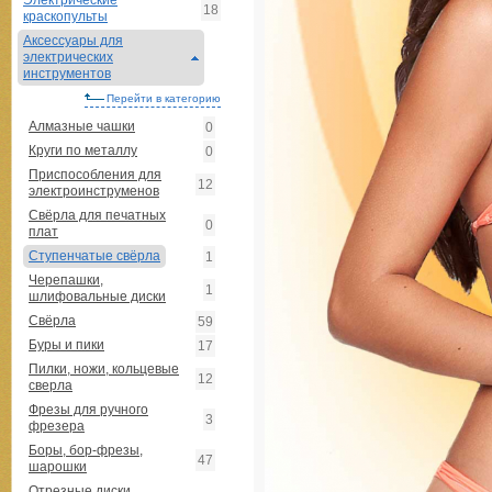
Электрические
18
краскопульты
Аксессуары для
электрических
инструментов
Перейти в категорию
Алмазные чашки
0
Круги по металлу
0
Приспособления для
12
электроинструменов
Свёрла для печатных
0
плат
Ступенчатые свёрла
1
Черепашки,
1
шлифовальные диски
Свёрла
59
Буры и пики
17
Пилки, ножи, кольцевые
12
сверла
Фрезы для ручного
3
фрезера
Боры, бор-фрезы,
47
шарошки
Отрезные диски