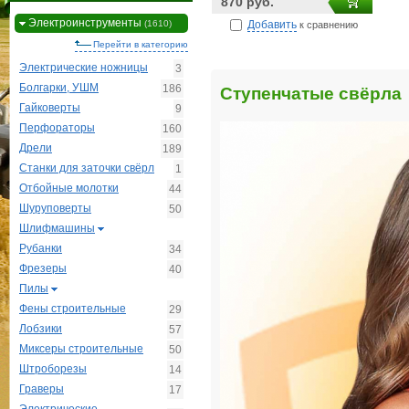
870 руб.
Электроинструменты
Добавить
(1610)
к сравнению
Перейти в категорию
Электрические ножницы
3
Болгарки, УШМ
186
Ступенчатые свёрла
Гайковерты
9
Перфораторы
160
Дрели
189
Станки для заточки свёрл
1
Отбойные молотки
44
Шуруповерты
50
Шлифмашины
Рубанки
34
Фрезеры
40
Пилы
Фены строительные
29
Лобзики
57
Миксеры строительные
50
Штроборезы
14
Граверы
17