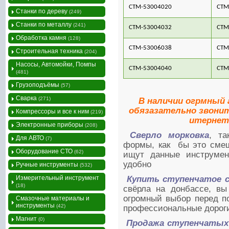
СТМ-53004020
СТМ
Станки по дереву
(249)
Станки по металлу
(241)
СТМ-53004032
СТМ
Обработка камня
(128)
СТМ-53006038
СТМ
Строительная техника
(204)
Насосы, Автомойки, Помпы
СТМ-53004040
СТМ
(481)
Грузоподъёмы
(57)
Сварка
(271)
В наличии огрмный
обязазательно звонит
Компрессоры и все к ним
(219)
итернет
Электронные приборы
(208)
Сверло морковка
, та
Для АВТО
(7)
формы, как бы это смеш
Оборудование СТО
(62)
ищут данные инструмен
удобно
Ручные инструменты
(532)
Измерительный инструмент
Купить ступенчатое с
(18)
свёрла на донбассе, вы
огромный выбор перед по
Смазочные материалы и
инструменты
(42)
профессиональные дорог
Магнит
(0)
Продажа ступенчатых 