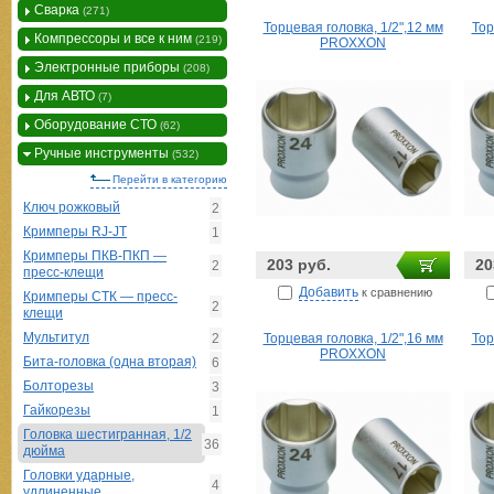
Сварка
(271)
Торцевая головка, 1/2",12 мм
Тор
Компрессоры и все к ним
(219)
PROXXON
Электронные приборы
(208)
Для АВТО
(7)
Оборудование СТО
(62)
Ручные инструменты
(532)
Перейти в категорию
Ключ рожковый
2
Кримперы RJ-JT
1
Кримперы ПКВ-ПКП —
203 руб.
20
2
пресс-клещи
Добавить
к сравнению
Кримперы СТК — пресс-
2
клещи
Мультитул
2
Торцевая головка, 1/2",16 мм
Тор
PROXXON
Бита-головка (одна вторая)
6
Болторезы
3
Гайкорезы
1
Головка шестигранная, 1/2
36
дюйма
Головки ударные,
4
удлиненные