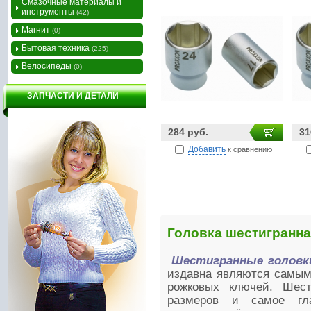
Смазочные материалы и
инструменты
(42)
Магнит
(0)
Бытовая техника
(225)
Велосипеды
(0)
ЗАПЧАСТИ И ДЕТАЛИ
284 руб.
31
Добавить
к сравнению
Головка шестигранна
Шестигранные головк
издавна являются самым
рожковых ключей. Шест
размеров и самое гл