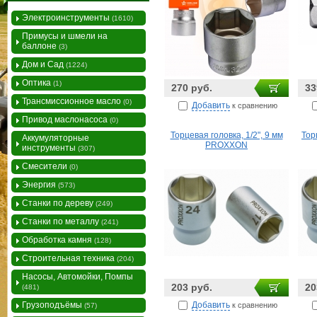
Электроинструменты
(1610)
Примусы и шмели на
баллоне
(3)
Дом и Сад
(1224)
Оптика
(1)
270 руб.
33
Трансмиссионное масло
(0)
Добавить
к сравнению
Привод маслонасоса
(0)
Торцевая головка, 1/2", 9 мм
Тор
Аккумуляторные
PROXXON
инструменты
(307)
Смесители
(0)
Энергия
(573)
Станки по дереву
(249)
Станки по металлу
(241)
Обработка камня
(128)
Строительная техника
(204)
Насосы, Автомойки, Помпы
203 руб.
20
(481)
Добавить
Грузоподъёмы
к сравнению
(57)