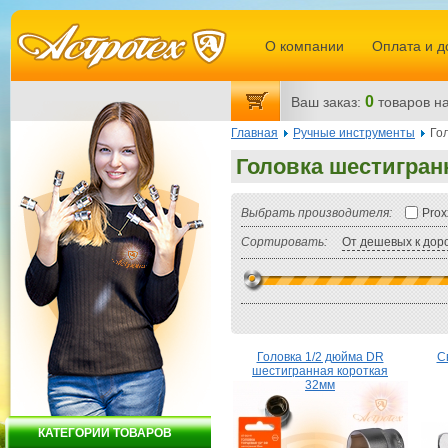
О компании
Оплата и д
0
Ваш заказ:
товаров
на
Главная
Ручные инструменты
Го
Головка шестигран
Выбрать производителя:
Prox
Сортировать:
От дешевых к дор
Головка 1/2 дюйма DR
С
шестигранная короткая
32мм
КАТЕГОРИИ ТОВАРОВ