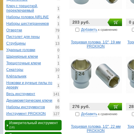
Ключ с трещоткой,
1
переключаемый
Наборы головок AIRLINE
4
203 руб.
0 
Наборы шестигранников
1
Добавить
к сравнению
Отвертки
79
Пистолет для пены
1
Торцевая головка, 1/2", 19 мм
Тор
Струбцины
13
PROXXON
Ударные головки
0
Шарнирные ключи
1
Трещоточные ключи
1
Секаторы
10
Клёпальник
1
Ножовки и ручные пилы по
1
дереву
Весь инструмент
141
Динамометрические ключи
6
276 руб.
28
Наборы инструментов
86
Инструмент PROXXON
Добавить
127
к сравнению
Измерительный инструмент
Торцевая головка, 1/2", 22 мм
Тор
(18)
PROXXON