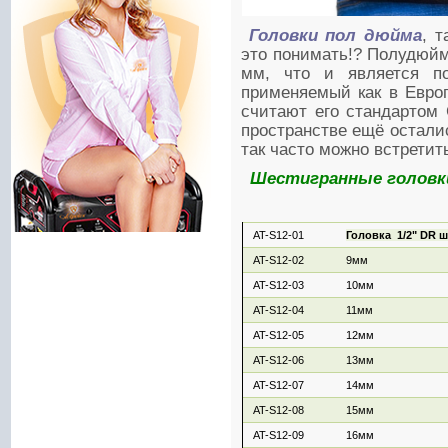
Головки пол дюйма
, т
это понимать!? Полудюйм
мм, что и является п
применяемый как в Европ
считают его стандартом 
пространстве ещё осталис
так часто можно встретит
Шестигранные головки 
AT-S12-01
Головка 1/2" DR 
AT-S12-02
9мм
AT-S12-03
10мм
AT-S12-04
11мм
AT-S12-05
12мм
AT-S12-06
13мм
AT-S12-07
14мм
AT-S12-08
15мм
AT-S12-09
16мм