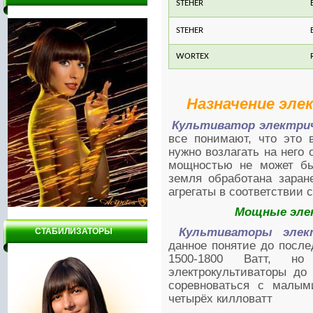
STEHER
STEHER
WORTEX
Назначение эле
Культиватор электри
все понимают, что это 
нужно возлагать на него
мощностью не может бы
земля обработана заран
агрегаты в соответствии 
Мощные эле
Культиваторы элек
СТАБИЛИЗАТОРЫ
данное понятие до посл
1500-1800 Ватт, н
электрокультиваторы до 
соревноваться с малым
четырёх килловатт