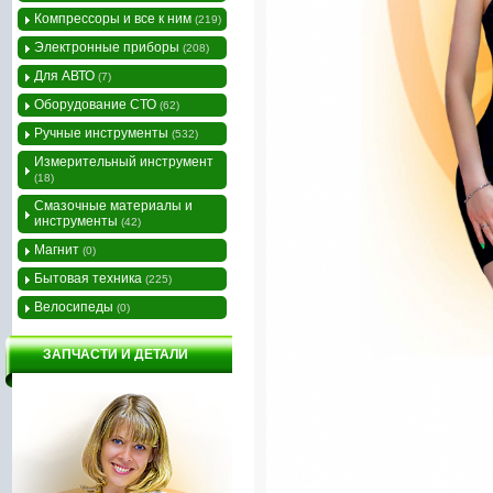
Компрессоры и все к ним
(219)
Электронные приборы
(208)
Для АВТО
(7)
Оборудование СТО
(62)
Ручные инструменты
(532)
Измерительный инструмент
(18)
Смазочные материалы и
инструменты
(42)
Магнит
(0)
Бытовая техника
(225)
Велосипеды
(0)
ЗАПЧАСТИ И ДЕТАЛИ