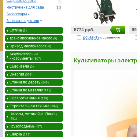
Садовые роботы
1
Инструмент для сада
10
Аксессуары
Запчасти и детали
5774 руб.
89
Оптика
(1)
Добавить
к сравнению
Трансмиссионное масло
(0)
Привод маслонасоса
(0)
Аккумуляторные
инструменты
(307)
Культиваторы элект
Смесители
(0)
Энергия
(573)
Станки по дереву
(249)
Станки по металлу
(241)
Обработка камня
(128)
Строительная техника
(204)
Насосы, Автомойки, Помпы
(481)
Грузоподъёмы
(57)
Сварка
(271)