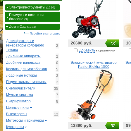
Электроинструменты
(1610)
Примусы и шмели на
баллоне
(3)
Дом и Сад
(1224)
Перейти в категорию
Дезинфекторы и
26600 руб.
10
генераторы холодного
2
тумана
Добавить
к сравнению
Доильные аппараты
2
Дробилки винограда
Электрический культиватор
Эл
0
Patriot Elektra 1500
Косилки для мотоблоков
5
Лодочные моторы
3
Подметальные машины
2
Снегоочистители
35
Мульти-система
7
Скарификатор
8
Цепные пилы
Высоторезы
12
Мотокосы и триммеры
13890 руб.
99
Кусторезы