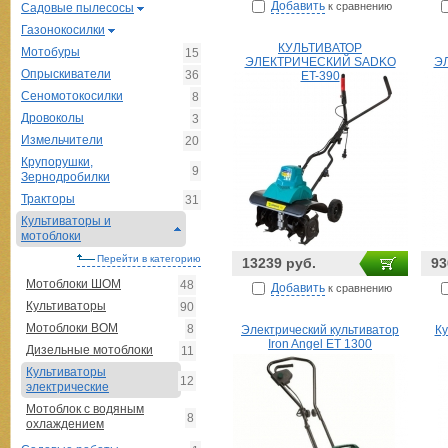
Добавить
к сравнению
Садовые пылесосы
Газонокосилки
КУЛЬТИВАТОР
Мотобуры
15
ЭЛЕКТРИЧЕСКИЙ SADKO
Э
Опрыскиватели
36
ЕT-390
Сеномотокосилки
8
Дровоколы
3
Измельчители
20
Крупорушки,
9
Зернодробилки
Тракторы
31
Культиваторы и
мотоблоки
Перейти в категорию
13239 руб.
93
Мотоблоки ШОМ
48
Добавить
к сравнению
Культиваторы
90
Мотоблоки ВОМ
8
Электрический культиватор
Ку
Iron Angel ET 1300
Дизельные мотоблоки
11
Культиваторы
12
электрические
Мотоблок с водяным
8
охлаждением