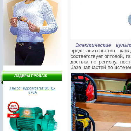
Электические куль
представительство каж
соответствует оптовой, га
доствка по региону, пос
база чапчастей по истече
ЛИДЕРЫ ПРОДАЖ
Насос Гидроагрегат ВСН1-
Мотоблок Зубр 7.0
Б
370А