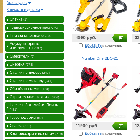
Аксессуары
Запчасти и детали
Оптика
(1)
Трансмиссионное масло
(0)
Привод маслонасоса
(0)
4990 руб.
33
Аккумуляторные
Добавить
к сравнению
инструменты
(307)
Смесители
(0)
Number One BBC-21
Энергия
(573)
Станки по дереву
(249)
Станки по металлу
(241)
Обработка камня
(128)
Строительная техника
(204)
Насосы, Автомойки, Помпы
(481)
Грузоподъёмы
(57)
11900 руб.
13
Сварка
(271)
Добавить
к сравнению
Компрессоры и все к ним
(219)