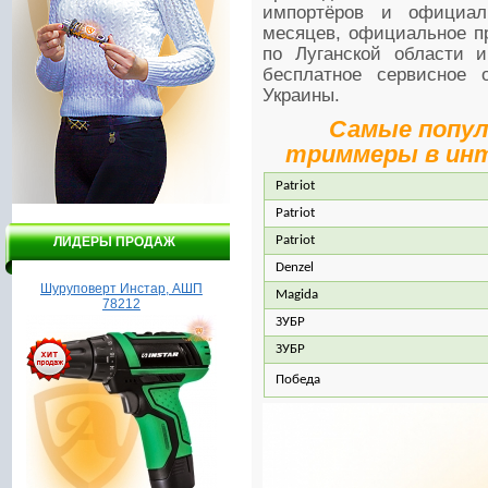
импортёров и официал
месяцев, официальное пр
по Луганской области и
бесплатное сервисное 
Украины.
Самые попу
триммеры в ин
Patriot
Patriot
Patriot
ЛИДЕРЫ ПРОДАЖ
Denzel
Шуруповерт Инстар, АШП
Насос Гидроагрегат ВСН1-
Magida
78212
550А
ЗУБР
ЗУБР
Победа