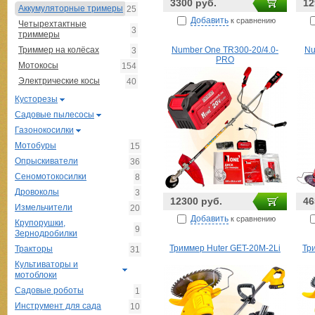
3300 руб.
12
Аккумуляторные тримеры
25
Добавить
к сравнению
Четырехтактные
3
триммеры
Триммер на колёсах
Number One TR300-20/4.0-
Nu
3
PRO
Мотокосы
154
Электрические косы
40
Кусторезы
Садовые пылесосы
Газонокосилки
Мотобуры
15
Опрыскиватели
36
Сеномотокосилки
8
Дровоколы
3
12300 руб.
46
Измельчители
20
Добавить
к сравнению
Крупорушки,
9
Зернодробилки
Триммер Huter GET-20M-2Li
Тр
Тракторы
31
Культиваторы и
мотоблоки
Садовые роботы
1
Инструмент для сада
10