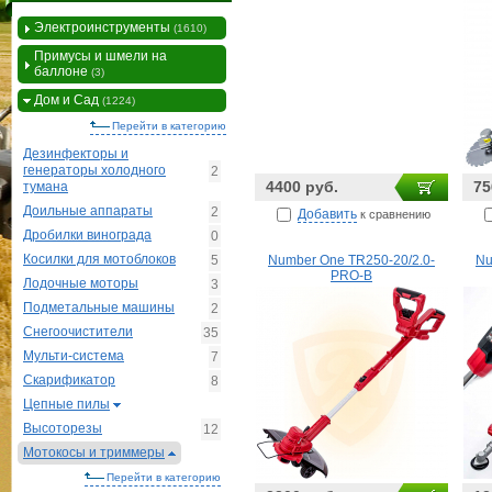
Электроинструменты
(1610)
Примусы и шмели на
баллоне
(3)
Дом и Сад
(1224)
Перейти в категорию
Дезинфекторы и
генераторы холодного
2
4400 руб.
75
тумана
Доильные аппараты
2
Добавить
к сравнению
Дробилки винограда
0
Косилки для мотоблоков
5
Number One TR250-20/2.0-
Nu
PRO-B
Лодочные моторы
3
Подметальные машины
2
Снегоочистители
35
Мульти-система
7
Скарификатор
8
Цепные пилы
Высоторезы
12
Мотокосы и триммеры
Перейти в категорию