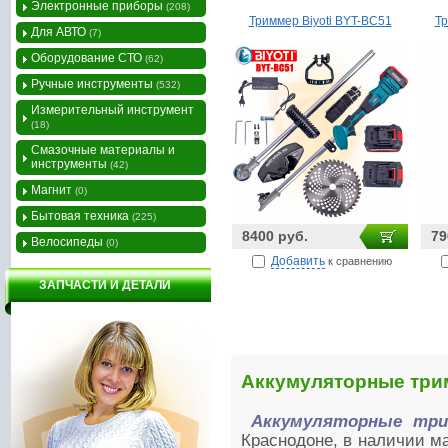
Электронные приборы
(208)
Триммер Biyoti BYT-BC51
Тр
Для АВТО
(7)
Оборудование СТО
(62)
Ручные инструменты
(532)
Измерительный инструмент
(18)
Смазочные материалы и
инструменты
(42)
Магнит
(0)
Бытовая техника
(225)
8400 руб.
79
Велосипеды
(0)
Добавить
к сравнению
ЗАПЧАСТИ И ДЕТАЛИ
Аккумуляторные тр
Аккумуляторные три
Краснодоне, в наличии м