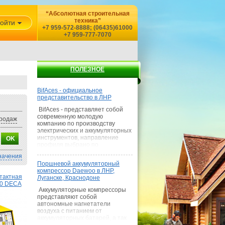
“Абсолютная строительная
техника”
ойти
+7 959-572-8888; (06435)61000
+7 959-777-7070
ПОЛЕЗНОЕ
BifAces - официальное
представительство в ЛНР
BifAces - представляет собой
современную молодую
родаж
компанию по производству
электрических и аккумуляторных
инструментов, направление
профиля выбрано по
наилучшему сочетанию цена-
начения
качество, где покупатель
Поршневой аккумуляторный
получает умеренную цену при
компрессор Daewoo в ЛНР,
качестве среднем качестве
тактная
Луганске, Краснодоне
товара и как показывает наш
50 DECA
опыт — выше сред
Аккумуляторные компрессоры
представляют собой
автономные нагнетатели
воздуха с питанием от
аккумуляторных батарей, а так