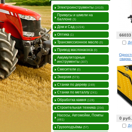
Электроинструменты
(1610)
Примусы и шмели на
баллоне
(3)
Дом и Сад
(1224)
Оптика
66033
(1)
Трансмиссионное масло
До
(0)
Привод маслонасоса
(0)
Одност
Аккумуляторные
сварка
инструменты
(307)
Смесители
(0)
Энергия
(573)
Станки по дереву
(249)
Станки по металлу
(241)
Обработка камня
(128)
Строительная техника
(204)
Насосы, Автомойки, Помпы
0 руб.
(481)
До
Грузоподъёмы
(57)