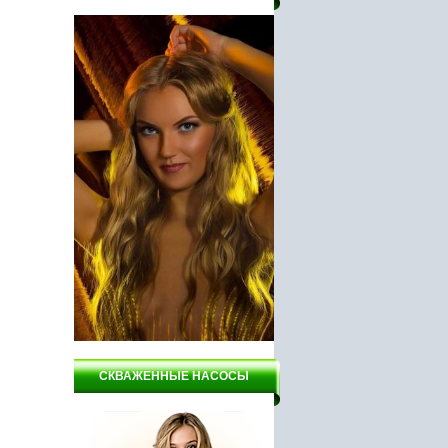
гат ВСН1-
Насос ГИДРОАГРЕГАТ
Шуруповерт Инстар, АШ
ПЦН2-800
78212
СКВАЖЕННЫЕ НАСОСЫ