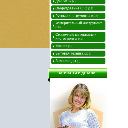
Для АВТО
(7)
Оборудование СТО
(62)
Ручные инструменты
(532)
Измерительный инструмент
(18)
Смазочные материалы и
инструменты
(42)
Магнит
(0)
Бытовая техника
(225)
Велосипеды
(0)
ЗАПЧАСТИ И ДЕТАЛИ