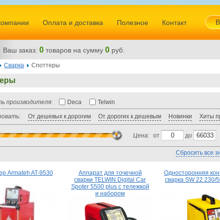
В
компании
Оплата и доставка
Полезное
Контакт
0
0
Ваш заказ:
товаров
на сумму
руб.
Сварка
Споттеры
теры
ь производителя:
Deca
Telwin
овать:
От дешевых к дорогим
От дорогих к дешевым
Новинки
Хиты п
Цена:
от
до
Сбросить все з
ер Armateh AT-9530
Аппарат для точечной
Односторонняя кон
сварки TELWIN Digital Car
сварка SW 22 230/
Spoter 5500 plus с тележкой
и набором