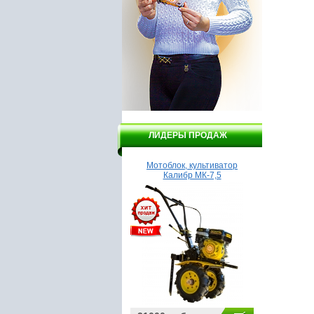
ЛИДЕРЫ ПРОДАЖ
Мотоблок, культиватор
Бойлер Garanterm ER 80V
Мотобло
Калибр МК-7,5