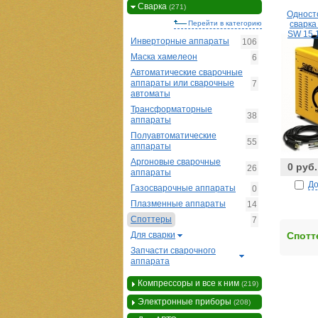
Сварка
(271)
Одност
Перейти в категорию
сварка
SW 15 
Инверторные аппараты
106
Маска хамелеон
6
Автоматические сварочные
аппараты или сварочные
7
автоматы
Трансформаторные
38
аппараты
Полуавтоматические
55
аппараты
Аргоновые сварочные
0 руб.
26
аппараты
До
Газосварочные аппараты
0
Плазменные аппараты
14
Споттеры
7
Для сварки
Спотт
Запчасти сварочного
аппарата
Компрессоры и все к ним
(219)
Электронные приборы
(208)