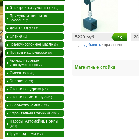
Электроинструменты
(1610)
Примусы и шмели на
баллоне
(3)
Дом и Сад
(1224)
Оптика
5220 руб.
26
(1)
Трансмиссионное масло
Добавить
к сравнению
(0)
Привод маслонасоса
(0)
Аккумуляторные
инструменты
(307)
Магнитные стойки
Смесители
(0)
Энергия
(573)
Станки по дереву
(249)
Станки по металлу
(241)
Обработка камня
(128)
Строительная техника
(204)
Насосы, Автомойки, Помпы
(481)
Грузоподъёмы
(57)