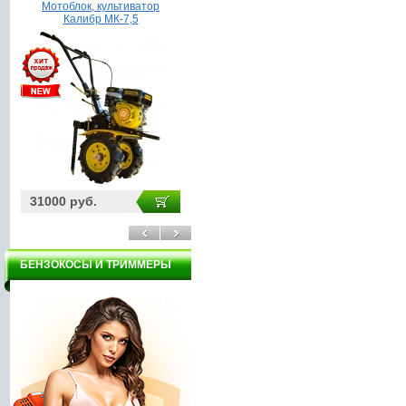
Мотоблок, культиватор
Насос Гидроагрегат ВСН1-
Калибр МК-7,5
370А
31000 руб.
3200 руб.
39
БЕНЗОКОСЫ И ТРИММЕРЫ