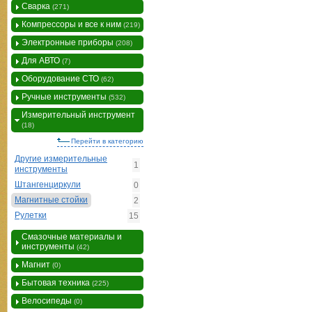
Сварка
(271)
Компрессоры и все к ним
(219)
Электронные приборы
(208)
Для АВТО
(7)
Оборудование СТО
(62)
Ручные инструменты
(532)
Измерительный инструмент
(18)
Перейти в категорию
Другие измерительные
1
инструменты
Штангенциркули
0
Магнитные стойки
2
Рулетки
15
Смазочные материалы и
инструменты
(42)
Магнит
(0)
Бытовая техника
(225)
Велосипеды
(0)