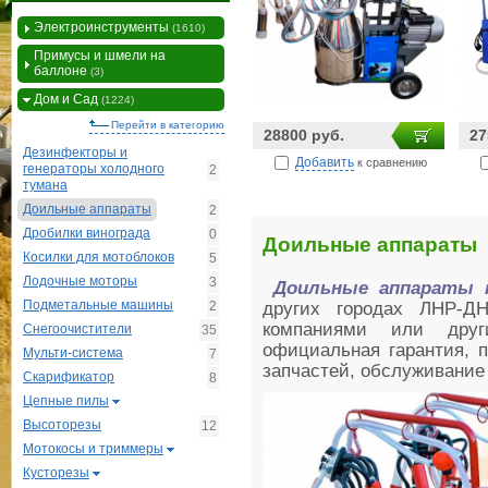
Электроинструменты
(1610)
Примусы и шмели на
баллоне
(3)
Дом и Сад
(1224)
Перейти в категорию
28800 руб.
27
Дезинфекторы и
Добавить
к сравнению
генераторы холодного
2
тумана
Доильные аппараты
2
Дробилки винограда
0
Доильные аппараты
Косилки для мотоблоков
5
Лодочные моторы
3
Доильные аппараты 
Подметальные машины
2
других городах ЛНР-Д
компаниями или друг
Снегоочистители
35
официальная гарантия, п
Мульти-система
7
запчастей, обслуживание
Скарификатор
8
Цепные пилы
Высоторезы
12
Мотокосы и триммеры
Кусторезы