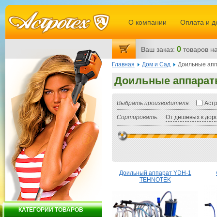
О компании
Оплата и д
0
Ваш заказ:
товаров
на
Главная
Дом и Сад
Доильные ап
Доильные аппара
Выбрать производителя:
Аст
Сортировать:
От дешевых к дор
Доильный аппарат YDH-1
TEHNOTEK
КАТЕГОРИИ ТОВАРОВ