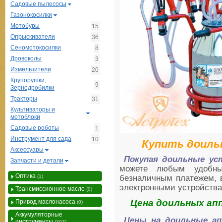
Садовые пылесосы
Газонокосилки
Мотобуры
15
Опрыскиватели
36
Сеномотокосилки
8
Дровоколы
3
Измельчители
20
Крупорушки,
9
Зернодробилки
Тракторы
31
Культиваторы и
мотоблоки
Садовые роботы
1
Инструмент для сада
10
Купить доиль
Аксессуары
Покупая доильные ус
Запчасти и детали
можете любым удобны
Оптика
(1)
безналичным платежем, 
электронными устройств
Трансмиссионное масло
(0)
Цена доильных ап
Привод маслонасоса
(0)
Аккумуляторные
Цены на доильные ап
инструменты
(307)