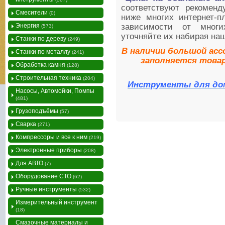
соответствуют рекоменд
Смесители
(0)
ниже многих интернет-п
Энергия
зависимости от многи
(573)
уточняйте их набирая на
Станки по дереву
(249)
В наличии большой ас
Станки по металлу
(241)
заполняется това
Обработка камня
(128)
Строительная техника
(204)
Инструменты для дома
Насосы, Автомойки, Помпы
(481)
Грузоподъёмы
(57)
Сварка
(271)
Компрессоры и все к ним
(219)
Электронные приборы
(208)
Для АВТО
(7)
Оборудование СТО
(62)
Ручные инструменты
(532)
Измерительный инструмент
(18)
Смазочные материалы и