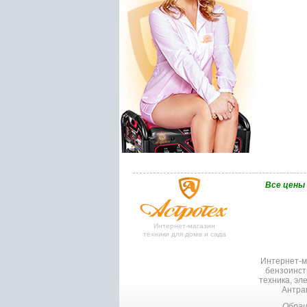
Bce цены
Интернет-магазин
техники для дома и сада
Интернет-ма
бензоинст
техника, эл
Антрац
Обращ