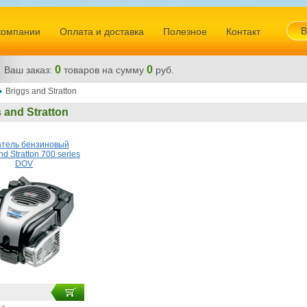
В
компании
Оплата и доставка
Полезное
Контакт
0
0
Ваш заказ:
товаров
на сумму
руб.
Briggs and Stratton
 and Stratton
атель бензиновый
nd Stratton 700 series
DOV