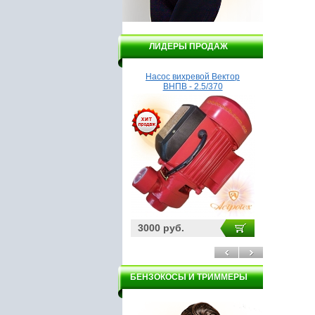
ЛИДЕРЫ ПРОДАЖ
Заточной станок DELTA
Насос вихревой Вектор
Насос Г
НТС4-150
ВНПВ - 2.5/370
2165 руб.
3000 руб.
3200 ру
БЕНЗОКОСЫ И ТРИММЕРЫ