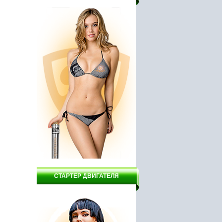
гат ВСН1-
Электрический
Дрель DELTA ДЭУ9 - 650/
обогреватель GRUNHELM
GPH-9
11500 руб.
1750 руб.
СТАРТЕР ДВИГАТЕЛЯ