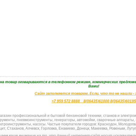
 на товар оговариваются в телефонном режиме, коммерческих предложе
Вами!
Сайт заполняется товаром. Если, что то не нашли -
+7 959 572 8888 8(06435)61000 8(06435)60195
газин профессиональной и бытовой бензиновой техники, станков и электроин
рументы, пневмоинструменты, генератoры, автомойки, сварочные аппараты,
ектроинструменты, насосы. Частые покупатели городов: Краснодон, Молодогва
ит, Стаханов, Алчевск, Горловка, Енакиево, Донецк, Макеевка, Ровеньки, Луту
аем ваше внимание на то, что данный интернет-сайт носит исключитель