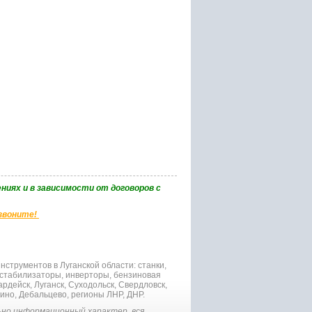
ниях и в зависимости от договоров с
 звоните!
струментов в Луганской области: станки,
 стабилизаторы, инверторы, бензиновая
рдейск, Луганск, Суходольск, Свердловск,
гино, Дебальцево, регионы ЛНР, ДНР.
но информационный характер, вся