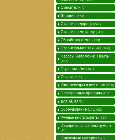
Смесители
(0)
Энергия
(573)
Станки по дереву
(249)
Станки по металлу
(241)
Обработка камня
(128)
Строительная техника
(204)
Насосы, Автомойки, Помпы
(481)
Грузоподъёмы
(57)
Сварка
(271)
Компрессоры и все к ним
(219)
Электронные приборы
(208)
Для АВТО
(7)
Оборудование СТО
(62)
Ручные инструменты
(532)
Измерительный инструмент
(18)
Смазочные материалы и