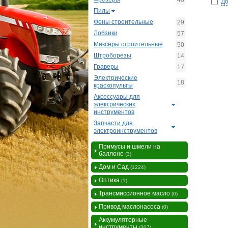
40
До
Пилы
Фены строительные
29
Лобзики
57
Миксеры строительные
50
Штроборезы
14
Граверы
17
Электрические
18
краскопульты
Аксессуары для
электрических
инструментов
Запчасти для
электроинструментов
Примусы и шмели на
баллоне
(3)
Дом и Сад
(1224)
Оптика
(1)
Трансмиссионное масло
(0)
Привод маслонасоса
(0)
Аккумуляторные
инструменты
(307)