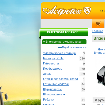
О 
Главная
КАТЕГОРИИ ТОВАРОВ
Briggs
Электроинструменты
(1610)
Перейти в категорию
Двиг
Briggs a
Электрические ножницы
3
Болгарки, УШМ
186
Гайковерты
9
Перфораторы
160
Дрели
189
Станки для заточки свёрл
1
Отбойные молотки
44
Шуруповерты
50
Шлифмашины
Рубанки
0 руб.
34
Фрезеры