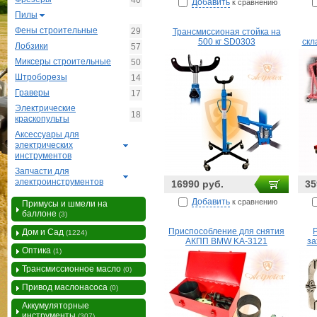
40
Добавить
к сравнению
Пилы
Фены строительные
29
Трансмиссионая стойка на
500 кг SD0303
скл
Лобзики
57
Миксеры строительные
50
Штроборезы
14
Граверы
17
Электрические
18
краскопульты
Аксессуары для
электрических
инструментов
Запчасти для
электроинструментов
16990 руб.
35
Добавить
к сравнению
Примусы и шмели на
баллоне
(3)
Приспособление для снятия
Дом и Сад
(1224)
АКПП BMW KA-3121
за
Оптика
(1)
Трансмиссионное масло
(0)
Привод маслонасоса
(0)
Аккумуляторные
инструменты
(307)