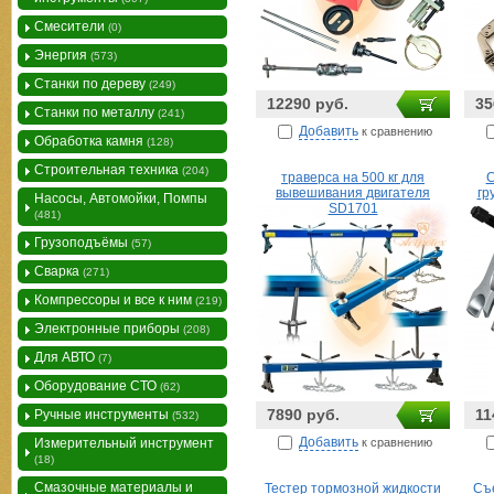
Смесители
(0)
Энергия
(573)
Станки по дереву
(249)
12290 руб.
35
Станки по металлу
(241)
Добавить
к сравнению
Обработка камня
(128)
Строительная техника
(204)
траверса на 500 кг для
C
вывешивания двигателя
гр
Насосы, Автомойки, Помпы
SD1701
(481)
Грузоподъёмы
(57)
Сварка
(271)
Компрессоры и все к ним
(219)
Электронные приборы
(208)
Для АВТО
(7)
Оборудование СТО
(62)
7890 руб.
11
Ручные инструменты
(532)
Добавить
к сравнению
Измерительный инструмент
(18)
Смазочные материалы и
Тестер тормозной жидкости
Съ