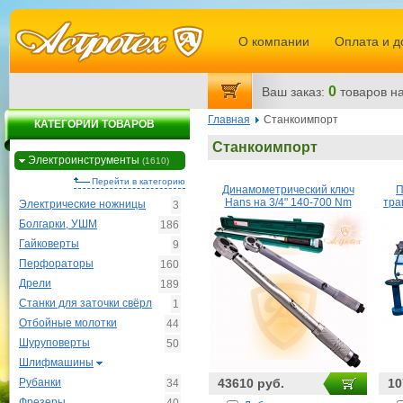
О компании
Оплата и д
0
Ваш заказ:
товаров
на
Главная
Станкоимпорт
КАТЕГОРИИ ТОВАРОВ
Станкоимпорт
Электроинструменты
(1610)
Перейти в категорию
Динамометрический ключ
П
Hans на 3/4" 140-700 Nm
тра
Электрические ножницы
3
Болгарки, УШМ
186
Гайковерты
9
Перфораторы
160
Дрели
189
Станки для заточки свёрл
1
Отбойные молотки
44
Шуруповерты
50
Шлифмашины
Рубанки
43610 руб.
10
34
Фрезеры