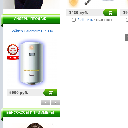
1460 руб.
19
ЛИДЕРЫ ПРОДАЖ
Добавить
к сравнению
Лодочный мотор Инстар
Заточной станок DELTA
Н
ЛПМ 15052
НТС4-150
11910 руб.
2165 руб.
3
БЕНЗОКОСЫ И ТРИММЕРЫ