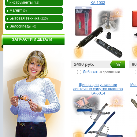
инструменты
KA-1033
(42)
Магнит
(0)
Бытовая техника
(225)
Велосипеды
(0)
ЗАПЧАСТИ И ДЕТАЛИ
2490 руб.
60
Добавить
к сравнению
Щипцы для установки
Мон
ленточных хомутов шлангов
KA-5014