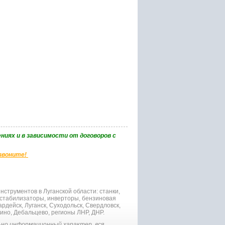
ниях и в зависимости от договоров с
 звоните!
струментов в Луганской области: станки,
 стабилизаторы, инверторы, бензиновая
рдейск, Луганск, Суходольск, Свердловск,
гино, Дебальцево, регионы ЛНР, ДНР.
но информационный характер, вся