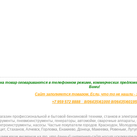
 на товар оговариваются в телефонном режиме, коммерческих предложе
Вами!
Сайт заполняется товаром. Если, что то не нашли -
+7 959 572 8888 8(06435)61000 8(06435)60195
газин профессиональной и бытовой бензиновой техники, станков и электроин
рументы, пневмоинструменты, генератoры, автомойки, сварочные аппараты,
ектроинструменты, насосы. Частые покупатели городов: Краснодон, Молодогва
ит, Стаханов, Алчевск, Горловка, Енакиево, Донецк, Макеевка, Ровеньки, Луту
аем ваше внимание на то, что данный интернет-сайт носит исключитель