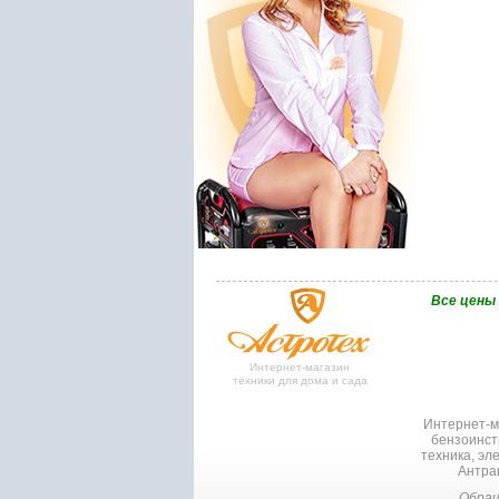
Bce цены
Интернет-магазин
техники для дома и сада
Интернет-ма
бензоинст
техника, эл
Антрац
Обращ