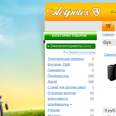
О 
Главная
КАТЕГОРИИ ТОВАРОВ
Gys
Электроинструменты
(1610)
Перейти в категорию
Свароч
Электрические ножницы
3
Болгарки, УШМ
186
Гайковерты
9
Перфораторы
160
Дрели
189
Станки для заточки свёрл
1
Отбойные молотки
44
Шуруповерты
50
Шлифмашины
Рубанки
0 руб.
34
Фрезеры