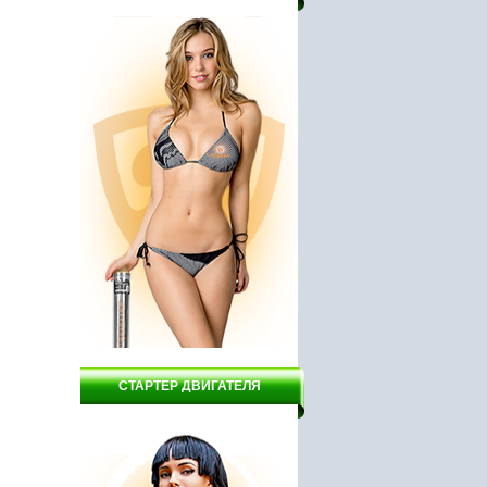
й Вектор
Дрель DELTA ДЭУ9 - 650/2
Мотоблок Зубр 7.0
/370
1750 руб.
24900 руб.
СТАРТЕР ДВИГАТЕЛЯ