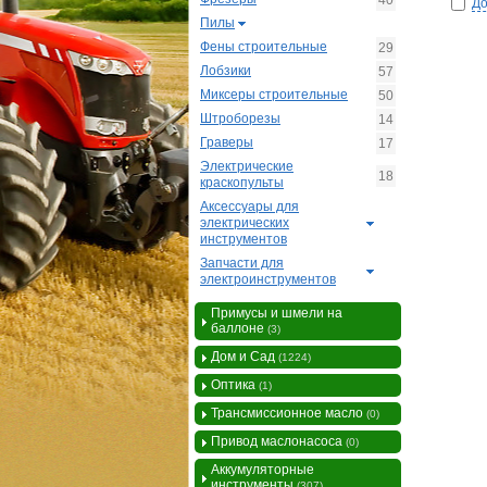
40
До
Пилы
Фены строительные
29
Лобзики
57
Миксеры строительные
50
Штроборезы
14
Граверы
17
Электрические
18
краскопульты
Аксессуары для
электрических
инструментов
Запчасти для
электроинструментов
Примусы и шмели на
баллоне
(3)
Дом и Сад
(1224)
Оптика
(1)
Трансмиссионное масло
(0)
Привод маслонасоса
(0)
Аккумуляторные
инструменты
(307)