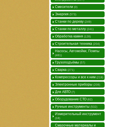
Смесители
(0)
Энергия
(573)
Станки по дереву
(249)
Станки по металлу
(241)
Обработка камня
(128)
Строительная техника
(204)
Насосы, Автомойки, Помпы
(481)
Грузоподъёмы
(57)
Сварка
(271)
Компрессоры и все к ним
(219)
Электронные приборы
(208)
Для АВТО
(7)
Оборудование СТО
(62)
Ручные инструменты
(532)
Измерительный инструмент
(18)
Смазочные материалы и