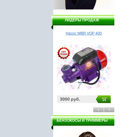
ЛИДЕРЫ ПРОДАЖ
Насос WBR VOP 400
Насос Гидроагрегат ВСН1-
Мотоб
550А
Ка
3000 руб.
3200 руб.
31000 
БЕНЗОКОСЫ И ТРИММЕРЫ