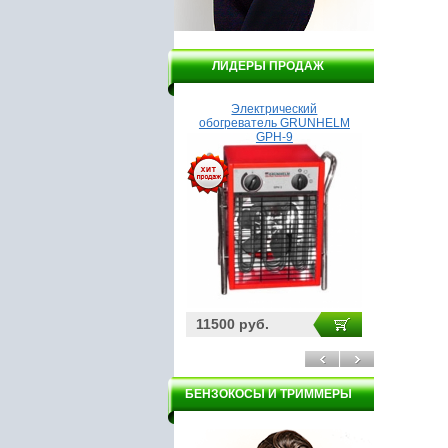
ЛИДЕРЫ ПРОДАЖ
Заточной станок DELTA
Электрический
Насос
НТС4-150
обогреватель GRUNHELM
GPH-9
2165 руб.
11500 руб.
1950 ру
БЕНЗОКОСЫ И ТРИММЕРЫ