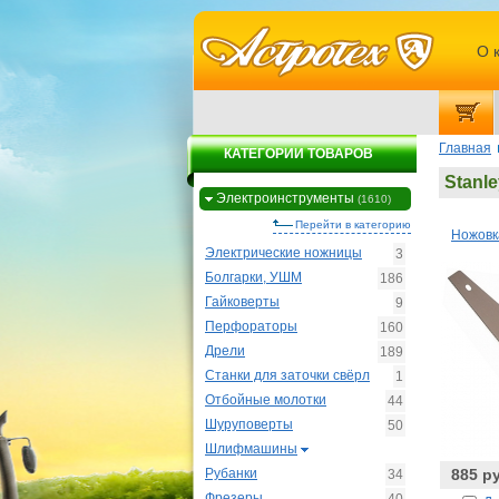
О 
Главная
КАТЕГОРИИ ТОВАРОВ
Stanle
Электроинструменты
(1610)
Перейти в категорию
Ножовка
Электрические ножницы
3
Болгарки, УШМ
186
Гайковерты
9
Перфораторы
160
Дрели
189
Станки для заточки свёрл
1
Отбойные молотки
44
Шуруповерты
50
Шлифмашины
Рубанки
885 р
34
Фрезеры