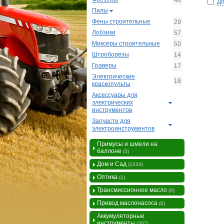
40
До
Пилы
Фены строительные
29
Лобзики
57
Миксеры строительные
50
Штроборезы
14
Граверы
17
Электрические
18
краскопульты
Аксессуары для
электрических
инструментов
Запчасти для
электроинструментов
Примусы и шмели на
баллоне
(3)
Дом и Сад
(1224)
Оптика
(1)
Трансмиссионное масло
(0)
Привод маслонасоса
(0)
Аккумуляторные
инструменты
(307)