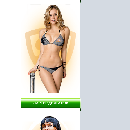
тар, АШП
Лодочный мотор Инстар
Насос WBR VOP 400
ЛПМ 15052
11910 руб.
3000 руб.
СТАРТЕР ДВИГАТЕЛЯ