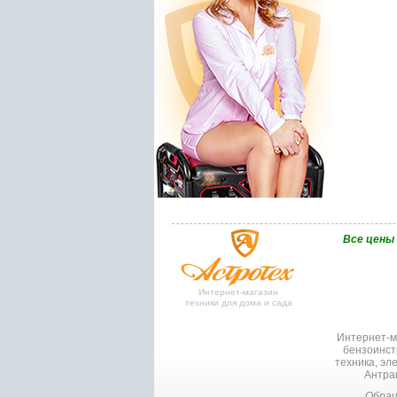
Bce цены
Интернет-магазин
техники для дома и сада
Интернет-ма
бензоинст
техника, эл
Антрац
Обращ