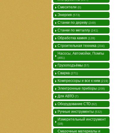
Смесители
(0)
Энергия
(573)
Станки по дереву
(249)
Станки по металлу
(241)
Обработка камня
(128)
Строительная техника
(204)
Насосы, Автомойки, Помпы
(481)
Грузоподъёмы
(57)
Сварка
(271)
Компрессоры и все к ним
(219)
Электронные приборы
(208)
Для АВТО
(7)
Оборудование СТО
(62)
Ручные инструменты
(532)
Измерительный инструмент
(18)
Смазочные материалы и