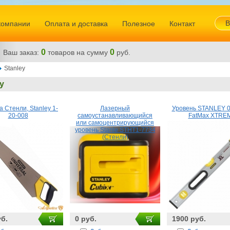
В
компании
Оплата и доставка
Полезное
Контакт
0
0
Ваш заказ:
товаров
на сумму
руб.
Stanley
y
 Стенли, Stanley 1-
Лазерный
Уровень STANLEY 0
20-008
самоустанавливающийся
FatMax XTRE
или самоцентрирующийся
уровень Stanle STHT1-7734
(Стенли)
уб.
0 руб.
1900 руб.