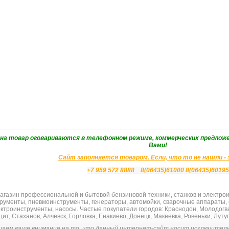
 на товар оговариваются в телефонном режиме, коммерческих предложе
Вами!
Сайт заполняется товаром. Если, что то не нашли -
+7 959 572 8888 8(06435)61000 8(06435)60195
газин профессиональной и бытовой бензиновой техники, станков и электроин
рументы, пневмоинструменты, генератoры, автомойки, сварочные аппараты,
ектроинструменты, насосы. Частые покупатели городов: Краснодон, Молодогва
ит, Стаханов, Алчевск, Горловка, Енакиево, Донецк, Макеевка, Ровеньки, Луту
аем ваше внимание на то, что данный интернет-сайт носит исключитель