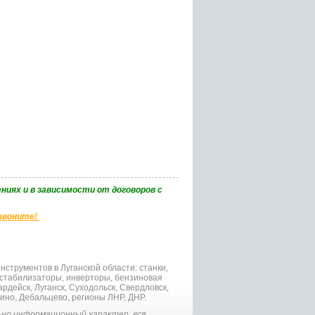
ниях и в зависимости от договоров с
 звоните!
струментов в Луганской области: станки,
 стабилизаторы, инверторы, бензиновая
рдейск, Луганск, Суходольск, Свердловск,
гино, Дебальцево, регионы ЛНР, ДНР.
но информационный характер, вся