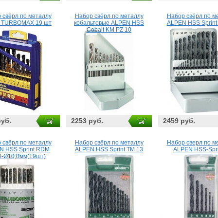
 свёрл по металлу
Набор свёрл по металлу
Набор свёрл по м
 TURBOMAX 19 шт
кобальтовые ALPEN HSS
ALPEN HSS Sprint
Cobalt KM PZ 10
руб.
2253 руб.
2459 руб.
 свёрл по металлу
Набор свёрл по металлу
Набор сверл по м
N HSS Sprint RDM
ALPEN HSS Sprint TM 13
ALPEN HSS-Spri
0-Ø10,0мм(19шт)