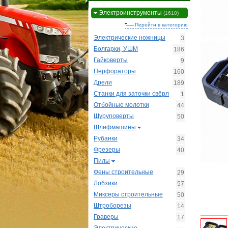
Электроинструменты
(1610)
Перейти в категорию
Электрические ножницы
3
Болгарки, УШМ
186
Гайковерты
9
Перфораторы
160
Дрели
189
Станки для заточки свёрл
1
Отбойные молотки
44
Шуруповерты
50
Шлифмашины
Рубанки
34
Фрезеры
40
Пилы
Фены строительные
29
Лобзики
57
Миксеры строительные
50
Штроборезы
14
Граверы
17