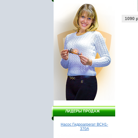
1090 
ЛИДЕРЫ ПРОДАЖ
Бойлер Garanterm ER 80V
Насос Гидроагрегат ВСН1-
Дрель D
370А