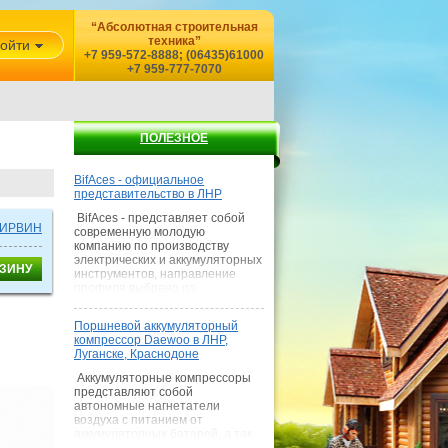
“Абсолютная строительная
техника”
ойти
+7 959-572-8888; (06435)61000
+7 959-777-7070
ПОЛЕЗНОЕ
BifAces - официальное
представительство в ЛНР
BifAces - представляет собой
, ИРВИН
современную молодую
компанию по производству
электрических и аккумуляторных
инструментов, направление
профиля выбрано по
наилучшему сочетанию цена-
качество, где покупатель
Поршневой аккумуляторный
получает умеренную цену при
компрессор Daewoo в ЛНР,
качестве среднем качестве
Луганске, Краснодоне
товара и как показывает наш
опыт — выше сред
Аккумуляторные компрессоры
представляют собой
автономные нагнетатели
воздуха с питанием от
аккумуляторных батарей, а так