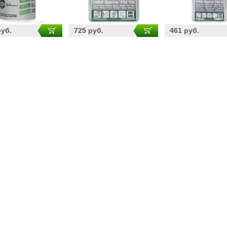
руб.
725 руб.
461 руб.
ELTA ДЭУ9 - 650/2
Мотоблок Пахарь ТСР 900
Насос Гидроагре
550А