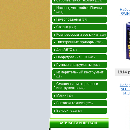
Строительная техника
(204)
Насосы, Автомойки, Помпы
Набор
(481)
IRWIN
Грузоподъёмы
(57)
Сварка
(271)
Компрессоры и все к ним
(219)
Электронные приборы
(208)
Для АВТО
(7)
Оборудование СТО
(62)
Ручные инструменты
(532)
1914 
Измерительный инструмент
(18)
Смазочные материалы и
Набор
инструменты
(42)
ALPE
Ø1,
Магнит
(0)
Бытовая техника
(225)
Велосипеды
(0)
ЗАПЧАСТИ И ДЕТАЛИ