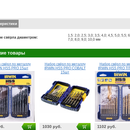
кальные вкладки
теристики
1,5: 2,0; 2,5; 3,0; 3,5; 4,0; 4,5; 5,0; 5,5; 6
ре свёрла диаметром:
7,0; 8,0; 9,0; 10,0 мм
ие товары
 свёрл по металлу
Набор свёрл по металлу
Набор свёрл по м
IN HSS PRO 15шт
IRWIN HSS PRO COBALT
IRWIN HSS PRO TI
15шт
19шт
уб.
1030 руб.
1102 руб.