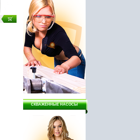
СКВАЖЕННЫЕ НАСОСЫ
гат ВСН1-
Заточной станок DELTA
Насос вихревой Вектор
НТС4-150
ВНПВ - 2.5/370