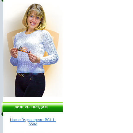
ЛИДЕРЫ ПРОДАЖ
Насос Гидроагрегат ВСН1-
Лодочный мотор Инстар
550А
ЛПМ 15052