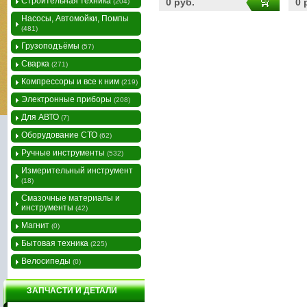
Строительная техника
0 руб.
0 
(204)
Насосы, Автомойки, Помпы
(481)
Грузоподъёмы
(57)
Сварка
(271)
Компрессоры и все к ним
(219)
Электронные приборы
(208)
Для АВТО
(7)
Оборудование СТО
(62)
Ручные инструменты
(532)
Измерительный инструмент
(18)
Смазочные материалы и
инструменты
(42)
Магнит
(0)
Бытовая техника
(225)
Велосипеды
(0)
ЗАПЧАСТИ И ДЕТАЛИ