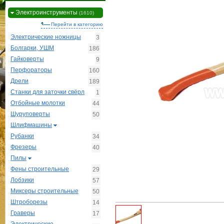
Электроинструменты
(1610)
Перейти в категорию
Электрические ножницы
3
Болгарки, УШМ
186
Гайковерты
9
Перфораторы
160
Дрели
189
Станки для заточки свёрл
1
Отбойные молотки
44
Шуруповерты
50
Шлифмашины
Рубанки
34
Фрезеры
40
Пилы
Фены строительные
29
Лобзики
57
Миксеры строительные
50
Штроборезы
14
Граверы
17