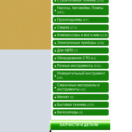
Строительная техника
(204)
Насосы, Автомойки, Помпы
(481)
Грузоподъёмы
(57)
Сварка
(271)
Компрессоры и все к ним
(219)
Электронные приборы
(208)
Для АВТО
(7)
Оборудование СТО
(62)
Ручные инструменты
(532)
Измерительный инструмент
(18)
Смазочные материалы и
инструменты
(42)
Магнит
(0)
Бытовая техника
(225)
Велосипеды
(0)
ЗАПЧАСТИ И ДЕТАЛИ