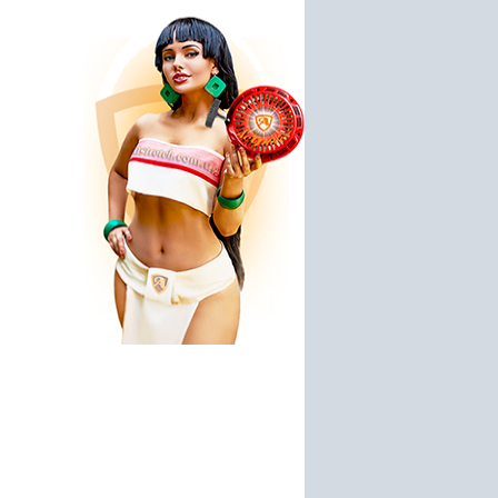
ский
Мотоблок, культиватор
Мотоблок Пахарь ТСР 90
GRUNHELM
Калибр МК-7,5