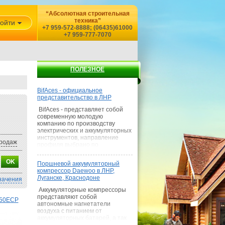
“Абсолютная строительная
техника”
ойти
+7 959-572-8888; (06435)61000
+7 959-777-7070
ПОЛЕЗНОЕ
BifAces - официальное
представительство в ЛНР
BifAces - представляет собой
современную молодую
компанию по производству
электрических и аккумуляторных
инструментов, направление
родаж
профиля выбрано по
наилучшему сочетанию цена-
качество, где покупатель
Поршневой аккумуляторный
получает умеренную цену при
компрессор Daewoo в ЛНР,
качестве среднем качестве
Луганске, Краснодоне
начения
товара и как показывает наш
опыт — выше сред
Аккумуляторные компрессоры
представляют собой
250ECP
автономные нагнетатели
воздуха с питанием от
аккумуляторных батарей, а так