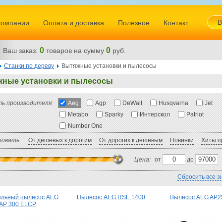
В
компании
Оплата и доставка
Полезное
Контакт
0
0
Ваш заказ:
товаров
на сумму
руб.
Станки по дереву
Вытяжные установки и пылесосы
ные установки и пылесосы
ь производителя:
Aeg
Agp
DeWalt
Husqvarna
Jet
Metabo
Sparky
Интерскол
Patriot
Number One
овать:
От дешевых к дорогим
От дорогих к дешевым
Новинки
Хиты п
Цена:
от
до
Сбросить все з
ельный пылесос AEG
Пылесос AEG RSE 1400
Пылесос AEG AP
AP 300 ELCP