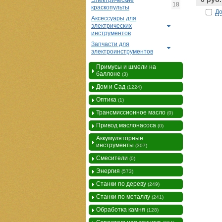
Электрические
18
краскопульты
До
Аксессуары для
электрических
инструментов
Запчасти для
электроинструментов
Примусы и шмели на
баллоне
(3)
Дом и Сад
(1224)
Оптика
(1)
Трансмиссионное масло
(0)
Привод маслонасоса
(0)
Аккумуляторные
инструменты
(307)
Смесители
(0)
Энергия
(573)
Станки по дереву
(249)
Станки по металлу
(241)
Обработка камня
(128)