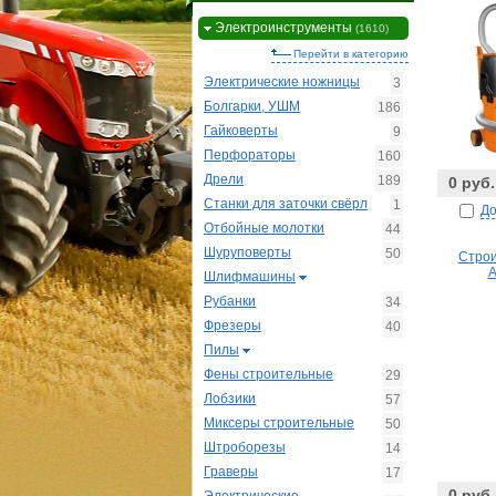
Электроинструменты
(1610)
Перейти в категорию
Электрические ножницы
3
Болгарки, УШМ
186
Гайковерты
9
Перфораторы
160
Дрели
189
0 руб.
Станки для заточки свёрл
1
До
Отбойные молотки
44
Шуруповерты
50
Стро
A
Шлифмашины
Рубанки
34
Фрезеры
40
Пилы
Фены строительные
29
Лобзики
57
Миксеры строительные
50
Штроборезы
14
Граверы
17
0 руб.