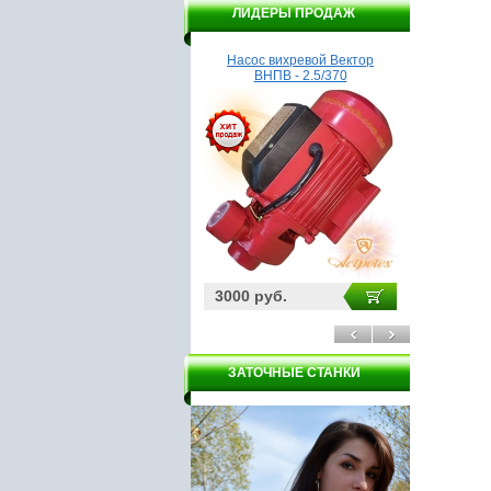
ЛИДЕРЫ ПРОДАЖ
Насос Гидроагрегат ВСН1-
Насос вихревой Вектор
Насос Г
370А
ВНПВ - 2.5/370
3200 руб.
3000 руб.
3200 ру
ЗАТОЧНЫЕ СТАНКИ