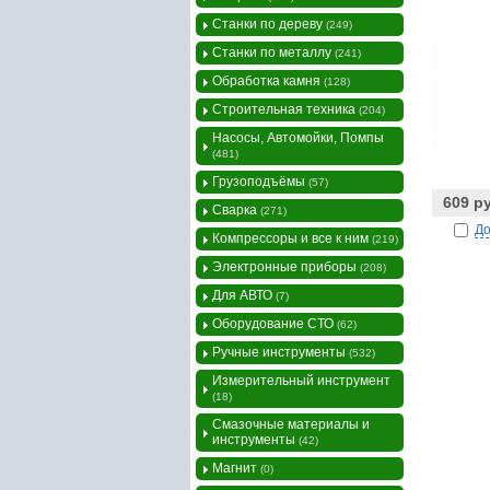
Станки по дереву
(249)
Станки по металлу
(241)
Обработка камня
(128)
Строительная техника
(204)
Насосы, Автомойки, Помпы
(481)
Грузоподъёмы
(57)
609 р
Сварка
(271)
До
Компрессоры и все к ним
(219)
Электронные приборы
(208)
Для АВТО
(7)
Оборудование СТО
(62)
Ручные инструменты
(532)
Измерительный инструмент
(18)
Смазочные материалы и
инструменты
(42)
Магнит
(0)