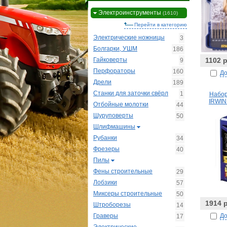
Электроинструменты
(1610)
Перейти в категорию
Электрические ножницы
3
Болгарки, УШМ
186
Гайковерты
1102 
9
Перфораторы
160
До
Дрели
189
Станки для заточки свёрл
1
Набор
IRWIN
Отбойные молотки
44
Шуруповерты
50
Шлифмашины
Рубанки
34
Фрезеры
40
Пилы
Фены строительные
29
Лобзики
57
Миксеры строительные
50
1914 
Штроборезы
14
До
Граверы
17