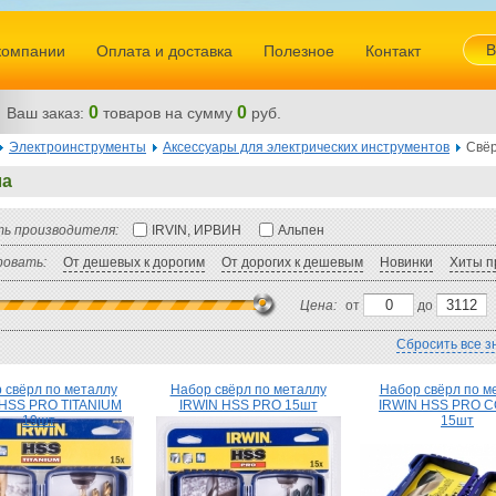
В
компании
Оплата и доставка
Полезное
Контакт
0
0
Ваш заказ:
товаров
на сумму
руб.
Электроинструменты
Аксессуары для электрических инструментов
Свё
ла
ь производителя:
IRVIN, ИРВИН
Альпен
овать:
От дешевых к дорогим
От дорогих к дешевым
Новинки
Хиты п
Цена:
от
до
Сбросить все з
 свёрл по металлу
Набор свёрл по металлу
Набор свёрл по м
 HSS PRO TITANIUM
IRWIN HSS PRO 15шт
IRWIN HSS PRO 
19шт
15шт