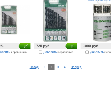
уб.
725 руб.
1090 руб.
бавить
Добавить
Добавить
к сравнению
к сравнению
к ср
Назад
1
2
3
4
Вперед