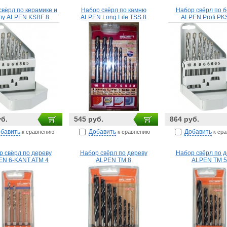
свёрл по керамике и
Набор свёрл по камню
Набор свёрл по б
лу ALPEN KSBF 8
ALPEN Long Life TSS 8
ALPEN Profi PK
уб.
545 руб.
864 руб.
бавить
Добавить
Добавить
к сравнению
к сравнению
к ср
р свёрл по дереву
Набор свёрл по дереву
Набор свёрл по д
EN 6-KANT ATM 4
ALPEN TM 8
ALPEN TM 5