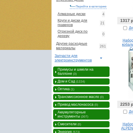
Перейти в категорию
Алмазные диски
4
1317 
Круги и диски для
21
граверов
До
Отрезной диск по
0
дереву
Набор
Другие расходные
кобал
261
материалы
C
Запчасти для
электроинструментов
Примусы и шмели на
баллоне
(3)
Дом и Сад
(1224)
Оптика
(1)
Трансмиссионное масло
(0)
2253 
Привод маслонасоса
(0)
До
Аккумуляторные
инструменты
(307)
Смесители
Набор
(0)
ALPEN 
Энергия
(573)