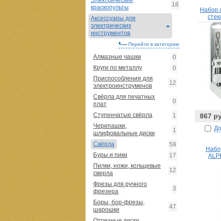
Электрические
18
краскопульты
Набор 
стек
Аксессуары для
электрических
инструментов
Перейти в категорию
Алмазные чашки
0
Круги по металлу
0
Приспособления для
12
электроинструменов
Свёрла для печатных
0
плат
Ступенчатые свёрла
1
867 р
Черепашки,
До
1
шлифовальные диски
Свёрла
59
Набо
Буры и пики
17
ALP
Пилки, ножи, кольцевые
12
сверла
Фрезы для ручного
3
фрезера
Боры, бор-фрезы,
47
шарошки
Отрезные диски