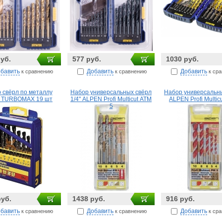
руб.
577 руб.
1030 руб.
бавить
Добавить
Добавить
к сравнению
к сравнению
к ср
 свёрл по металлу
Набор универсальных свёрл
Набор универсальн
 TURBOMAX 19 шт
1/4" ALPEN Profi Multicut АТМ
ALPEN Profi Multic
5
руб.
1438 руб.
916 руб.
бавить
Добавить
Добавить
к сравнению
к сравнению
к ср