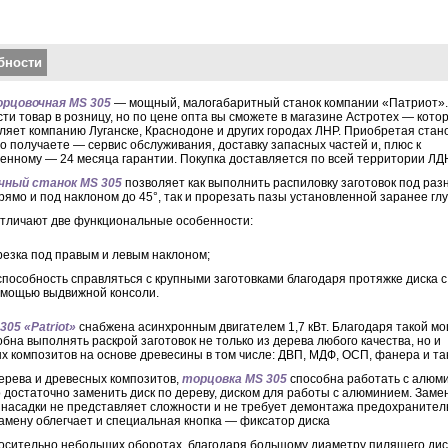
кальные вкладки
бности
орцовочная MS 305
— мощный, малогабаритный станок компании «Патриот».
ти товар в розницу, но по цене опта вы сможете в магазине Астротех — кото
ляет компанию Луганске, Краснодоне и других городах ЛНР. Приобретая стан
о получаете — сервис обслуживания, доставку запасных частей и, плюс к
енному — 24 месяца гарантии. Покупка доставляется по всей территории ЛД
чный станок MS 305
позволяет как выполнить распиловку заготовок под ра
прямо и под наклоном до 45°, так и прорезать пазы установленной заранее гл
тличают две функциональные особенности:
езка под правым и левым наклоном;
пособность справляться с крупными заготовками благодаря протяжке диска с
мощью выдвижной консоли.
305 «Patriot»
снабжена асинхронным двигателем 1,7 кВт. Благодаря такой мо
обна выполнять раскрой заготовок не только из дерева любого качества, но и
х композитов на основе древесины в том числе: ДВП, МДФ, ОСП, фанера и та
рева и древесных композитов,
торцовка MS 305
способна работать с алюм
о достаточно заменить диск по дереву, диском для работы с алюминием. Заме
насадки не представляет сложности и не требует демонтажа предохранител
Замену облегчает и специальная кнопка — фиксатор диска
сительно небольших оборотах, благодаря большому диаметру пилящего ди