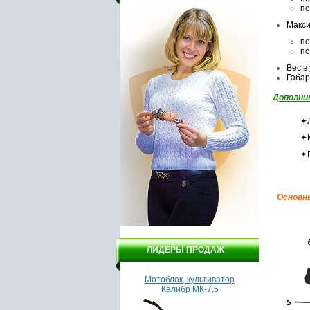
по
Макси
по
по
Вес в 
Габар
Дополни
✦Л
✦М
✦Г
Основны
ЛИДЕРЫ ПРОДАЖ
Насос вихревой Вектор
Мотоблок, культиватор
Насос Г
ВНПВ - 2.5/370
Калибр МК-7,5