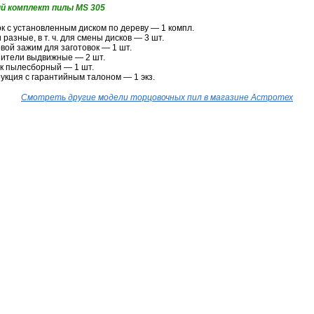
й комплект пилы MS 305
к с установленным диском по дереву — 1 компл.
 разные, в т. ч. для смены дисков — 3 шт.
вой зажим для заготовок — 1 шт.
ители выдвижные — 2 шт.
 пылесборный — 1 шт.
укция с гарантийным талоном — 1 экз.
Смотреть другие модели торцовочных пил в магазине Астротех