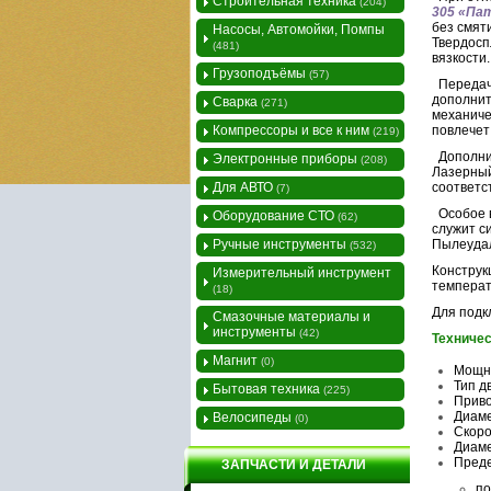
Строительная техника
(204)
305 «Па
без смят
Насосы, Автомойки, Помпы
Твердосп
(481)
вязкости.
Грузоподъёмы
(57)
Передача
дополнит
Сварка
(271)
механиче
Компрессоры и все к ним
повлечет
(219)
Дополнит
Электронные приборы
(208)
Лазерный
Для АВТО
соответс
(7)
Особое в
Оборудование СТО
(62)
служит с
Ручные инструменты
Пылеудал
(532)
Конструк
Измерительный инструмент
температу
(18)
Для под
Смазочные материалы и
инструменты
(42)
Техничес
Магнит
(0)
Мощно
Тип д
Бытовая техника
(225)
Приво
Диаме
Велосипеды
(0)
Скоро
Диаме
Преде
ЗАПЧАСТИ И ДЕТАЛИ
по