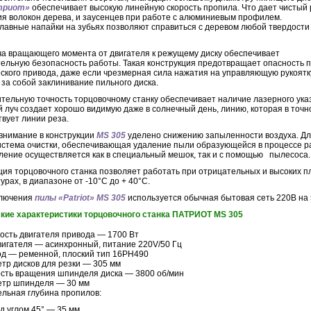
триот»
обеспечивает высокую линейную скорость пропила. Что дает чистый 
ия волокон дерева, и заусенцев при работе с алюминиевым профилем.
лавные напайки на зубьях позволяют справиться с деревом любой твердости
 вращающего момента от двигателя к режущему диску обеспечивает
ельную безопасность работы. Такая конструкция предотвращает опасность 
ского привода, даже если чрезмерная сила нажатия на управляющую рукоятк
 за собой заклинивание пильного диска.
ельную точность торцовочному станку обеспечивает наличие лазерного ука
 луч создает хорошо видимую даже в солнечный день, линию, которая в точн
твует линии реза.
нимание в конструкции
MS 305
уделено снижению запыленности воздуха. Дл
истема очистки, обеспечивающая удаление пыли образующейся в процессе р
ение осуществляется как в специальный мешок, так и с помощью пылесоса
ция торцовочного станка позволяет работать при отрицательных и высоких 
рах, в диапазоне от -10°С до + 40°С.
ключения
пилы «Patriot» MS 305
используется обычная бытовая сеть 220В на 
кие характеристики торцовочного станка ПАТРИОТ MS 305
сть двигателя привода — 1700 Вт
вигателя — асинхронный, питание 220V/50 Гц
д — ременной, плоский тип 16PH490
тр дисков для резки — 305 мм
сть вращения шпинделя диска — 3800 об/мин
тр шпинделя — 30 мм
льная глубина пропилов:
д углом 45° — 35 мм