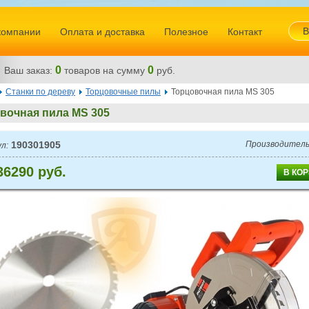
В
компании
Оплата и доставка
Полезное
Контакт
0
0
Ваш заказ:
товаров
на сумму
руб.
Станки по дереву
Торцовочные пилы
Торцовочная пила MS 305
вочная пила MS 305
190301905
Производитель
л:
36290 руб.