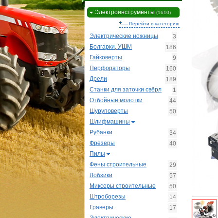
Электроинструменты
(1610)
Перейти в категорию
Электрические ножницы
3
Болгарки, УШМ
186
Гайковерты
9
Перфораторы
160
Дрели
189
Станки для заточки свёрл
1
Отбойные молотки
44
Шуруповерты
50
Шлифмашины
Рубанки
34
Фрезеры
40
Пилы
Фены строительные
29
Лобзики
57
Миксеры строительные
50
Штроборезы
14
Граверы
17