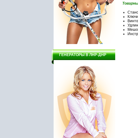
Товарны
Стано
Ключи
Винто
Удлин
Мешок
Инстр
ГЕНЕРАТОРЫ В ЛНР-ДНР