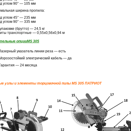
д углом 90° — 105 мм
мальная ширина пропила:
д углом 45° — 235 мм
д углом 90° — 335 мм
упаковке (брутто) — 24,5 кг
иты транспортные — 0,55х0,56х0,94 м
тельные опции
MS 305
азерный указатель линии реза — есть
орозостойкий электрический кабель — да
арантия — 24 месяца
е узлы и элементы торцовочной пилы MS 305 ПАТРИОТ
идроагрегат ВСН1-
Насос Гидроагрегат ВСН1-
Насос Гидроаг
550А
370А