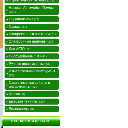
Строительная техника
(204)
Насосы, Автомойки, Помпы
(481)
Грузоподъёмы
(57)
Сварка
(271)
Компрессоры и все к ним
(219)
Электронные приборы
(208)
Для АВТО
(7)
Оборудование СТО
(62)
Ручные инструменты
(532)
Измерительный инструмент
(18)
Смазочные материалы и
инструменты
(42)
Магнит
(0)
Бытовая техника
(225)
Велосипеды
(0)
ЗАПЧАСТИ И ДЕТАЛИ