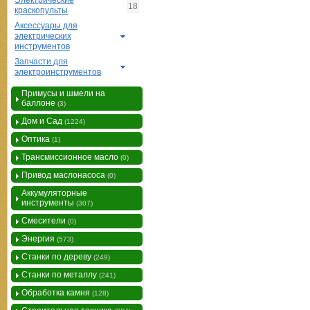
Электрические
18
краскопульты
Аксессуары для
электрических
инструментов
Запчасти для
электроинструментов
Примусы и шмели на
баллоне
(3)
Дом и Сад
(1224)
Оптика
(1)
Трансмиссионное масло
(0)
Привод маслонасоса
(0)
Аккумуляторные
инструменты
(307)
Смесители
(0)
Энергия
(573)
Станки по дереву
(249)
Станки по металлу
(241)
Обработка камня
(128)