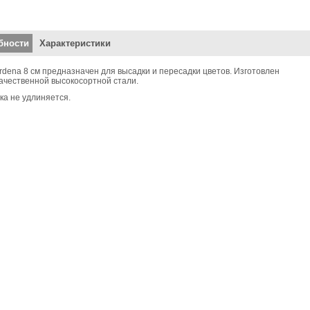
кальные вкладки
бности
Характеристики
rdena 8 см предназначен для высадки и пересадки цветов. Изготовлен
ачественной высокосортной стали.
ка не удлиняется.