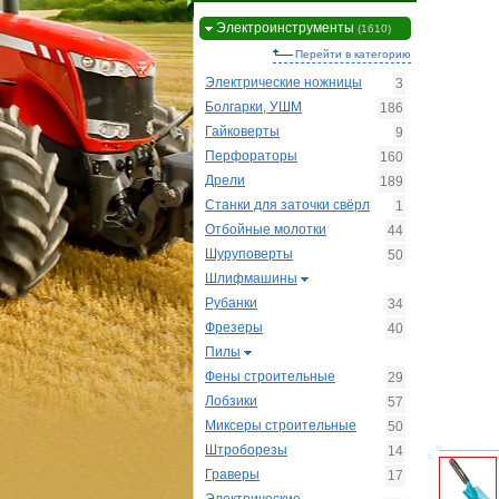
Электроинструменты
(1610)
Перейти в категорию
Электрические ножницы
3
Болгарки, УШМ
186
Гайковерты
9
Перфораторы
160
Дрели
189
Станки для заточки свёрл
1
Отбойные молотки
44
Шуруповерты
50
Шлифмашины
Рубанки
34
Фрезеры
40
Пилы
Фены строительные
29
Лобзики
57
Миксеры строительные
50
Штроборезы
14
Граверы
17