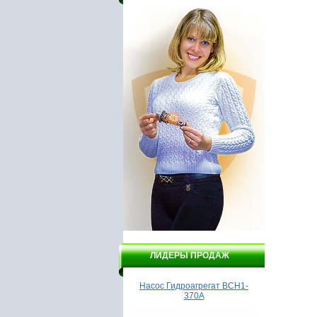
ЛИДЕРЫ ПРОДАЖ
егат ВСН1-
Насос Гидроагрегат ВСН1-
Бойлер Garanterm ER 8
370А