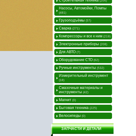
Строительная техника
(204)
Насосы, Автомойки, Помпы
(481)
Грузоподъёмы
(57)
Сварка
(271)
Компрессоры и все к ним
(219)
Электронные приборы
(208)
Для АВТО
(7)
Оборудование СТО
(62)
Ручные инструменты
(532)
Измерительный инструмент
(18)
Смазочные материалы и
инструменты
(42)
Магнит
(0)
Бытовая техника
(225)
Велосипеды
(0)
ЗАПЧАСТИ И ДЕТАЛИ