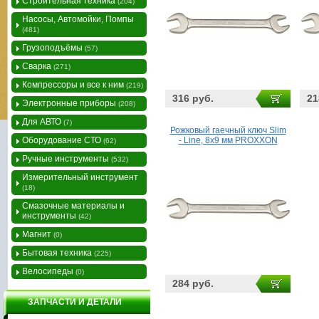
Строительная техника
(204)
Насосы, Автомойки, Помпы
(481)
Грузоподъёмы
(57)
Сварка
(271)
Компрессоры и все к ним
(219)
316 руб.
21
Электронные приборы
(208)
Для АВТО
(7)
Рожковый гаечный ключ Slim
Оборудование СТО
- Line, 8х9 мм PROXXON
(62)
Ручные инструменты
(532)
Измерительный инструмент
(18)
Смазочные материалы и
инструменты
(42)
Магнит
(0)
Бытовая техника
(225)
Велосипеды
(0)
284 руб.
ЗАПЧАСТИ И ДЕТАЛИ