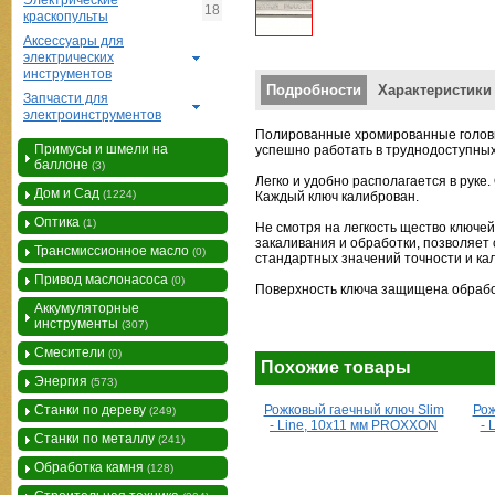
Электрические
18
краскопульты
Аксессуары для
электрических
инструментов
Вертикальные вкладки
Подробности
Характеристики
Запчасти для
электроинструментов
Полированные хромированные
голов
Примусы и шмели на
успешно
работать в труднодоступны
баллоне
(3)
Легко и удобно располагается
в руке
Дом и Сад
(1224)
Каждый ключ калиброван.
Оптика
(1)
Не смотря на легкость
щество ключе
закаливания и
обработки, позволяет
Трансмиссионное масло
(0)
стандартных зна
чений точности и ка
Привод маслонасоса
(0)
Поверхность ключа защищена
обрабо
Аккумуляторные
инструменты
(307)
Смесители
(0)
Похожие товары
Энергия
(573)
Станки по дереву
Рожковый гаечный ключ Slim
Рож
(249)
- Line, 10х11 мм PROXXON
- 
Станки по металлу
(241)
Обработка камня
(128)