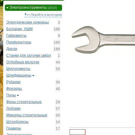
Электроинструменты
(1610)
Перейти в категорию
Электрические ножницы
3
Болгарки, УШМ
186
Гайковерты
9
Перфораторы
160
Дрели
189
Станки для заточки свёрл
1
Отбойные молотки
44
Шуруповерты
50
Шлифмашины
Рубанки
34
Фрезеры
40
Пилы
Фены строительные
29
Лобзики
57
Миксеры строительные
50
Штроборезы
14
Граверы
17