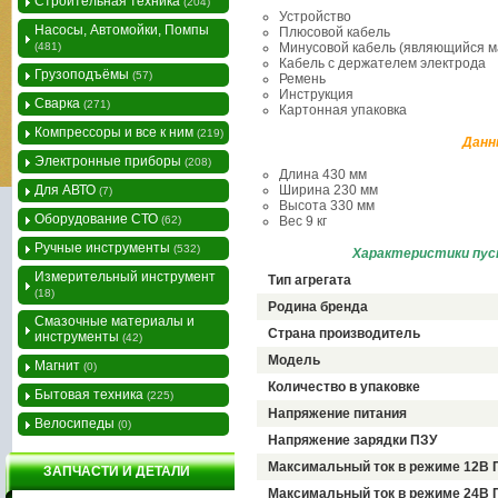
Строительная техника
(204)
Устройство
Насосы, Автомойки, Помпы
Плюсовой кабель
(481)
Минусовой кабель (являющийся ма
Кабель с держателем электрода
Грузоподъёмы
(57)
Ремень
Инструкция
Сварка
(271)
Картонная упаковка
Компрессоры и все к ним
(219)
Данн
Электронные приборы
(208)
Длина 430 мм
Для АВТО
Ширина 230 мм
(7)
Высота 330 мм
Оборудование СТО
(62)
Вес 9 кг
Ручные инструменты
(532)
Характеристики пуск
Измерительный инструмент
Тип агрегата
(18)
Родина бренда
Смазочные материалы и
Страна производитель
инструменты
(42)
Модель
Магнит
(0)
Количество в упаковке
Бытовая техника
(225)
Напряжение питания
Велосипеды
(0)
Напряжение зарядки ПЗУ
Максимальный ток в режиме 12В 
ЗАПЧАСТИ И ДЕТАЛИ
Максимальный ток в режиме 24В 