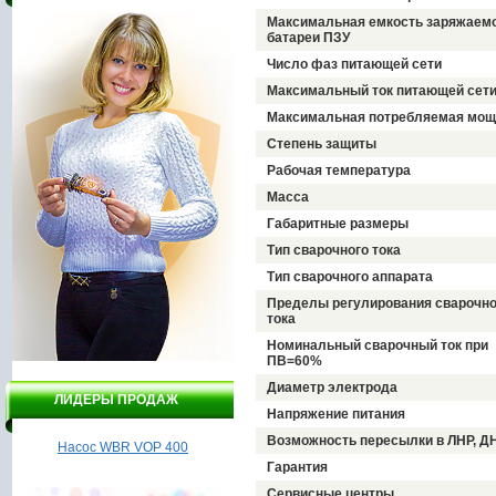
Максимальная емкость заряжаем
батареи ПЗУ
Число фаз питающей сети
Максимальный ток питающей сет
Максимальная потребляемая мощ
Степень защиты
Рабочая температура
Масса
Габаритные размеры
Тип сварочного тока
Тип сварочного аппарата
Пределы регулирования сварочно
тока
Номинальный сварочный ток при
ПВ=60%
Диаметр электрода
ЛИДЕРЫ ПРОДАЖ
Напряжение питания
Возможность пересылки в ЛНР, Д
Насос WBR VOP 400
Насос вихревой Вектор
Л
ВНПВ - 2.5/370
Гарантия
Сервисные центры