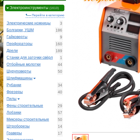
Электроинструменты
(1610)
Перейти в категорию
Электрические ножницы
3
Болгарки, УШМ
186
Гайковерты
9
Перфораторы
160
Дрели
189
Станки для заточки свёрл
1
Отбойные молотки
44
Шуруповерты
50
Шлифмашины
Рубанки
34
Фрезеры
40
Пилы
Фены строительные
29
Лобзики
57
Миксеры строительные
50
Штроборезы
14
Граверы
17