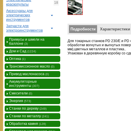
Электрические
18
краскопульты
Аксессуары для
электрических
инструментов
Запчасти для
Вертикальные вкладки
Подробности
Характеристики
электроинструментов
Примусы и шмели на
Для токарных станков PD 230/E и PD
баллоне
(3)
обработки вогнутых и выгнутых
повер
мм),
цветных металлов и пластика.
.
Дом и Сад
(1224)
Упакован в деревянную коробку со с
Оптика
(1)
Трансмиссионное масло
(0)
Привод маслонасоса
(0)
Аккумуляторные
инструменты
(307)
Смесители
(0)
Энергия
(573)
Станки по дереву
(249)
Станки по металлу
(241)
Обработка камня
(128)