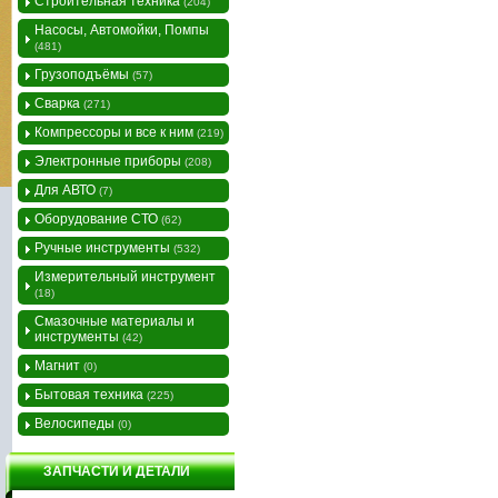
Строительная техника
(204)
Насосы, Автомойки, Помпы
(481)
Грузоподъёмы
(57)
Сварка
(271)
Компрессоры и все к ним
(219)
Электронные приборы
(208)
Для АВТО
(7)
Оборудование СТО
(62)
Ручные инструменты
(532)
Измерительный инструмент
(18)
Смазочные материалы и
инструменты
(42)
Магнит
(0)
Бытовая техника
(225)
Велосипеды
(0)
ЗАПЧАСТИ И ДЕТАЛИ