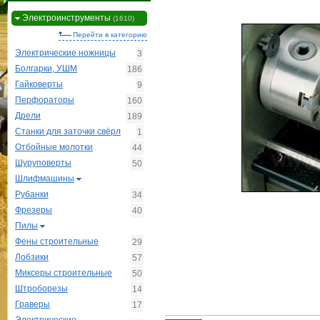
Электроинструменты
(1610)
Перейти в категорию
Электрические ножницы
3
Болгарки, УШМ
186
Гайковерты
9
Перфораторы
160
Дрели
189
Станки для заточки свёрл
1
Отбойные молотки
44
Шуруповерты
50
Шлифмашины
Рубанки
34
Фрезеры
40
Пилы
Фены строительные
29
Лобзики
57
Миксеры строительные
50
Штроборезы
14
Граверы
17