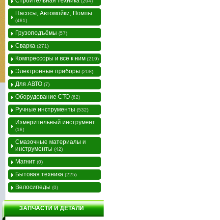
Строительная техника
(204)
Насосы, Автомойки, Помпы
(481)
Грузоподъёмы
(57)
Сварка
(271)
Компрессоры и все к ним
(219)
Электронные приборы
(208)
Для АВТО
(7)
Оборудование СТО
(62)
Ручные инструменты
(532)
Измерительный инструмент
(18)
Смазочные материалы и
инструменты
(42)
Магнит
(0)
Бытовая техника
(225)
Велосипеды
(0)
ЗАПЧАСТИ И ДЕТАЛИ