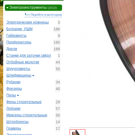
Электроинструменты
(1610)
Перейти в категорию
Электрические ножницы
3
Болгарки, УШМ
186
Гайковерты
9
Перфораторы
160
Дрели
189
Станки для заточки свёрл
1
Отбойные молотки
44
Шуруповерты
50
Шлифмашины
Рубанки
34
Фрезеры
40
Пилы
Фены строительные
29
Лобзики
57
Миксеры строительные
50
Штроборезы
14
Граверы
17