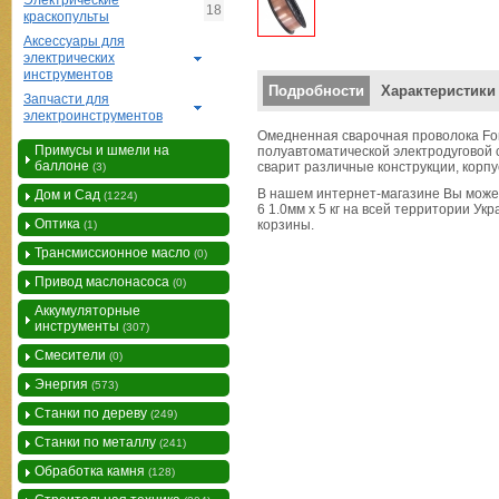
Электрические
18
краскопульты
Аксессуары для
электрических
инструментов
Вертикальные вкладки
Подробности
Характеристики
Запчасти для
электроинструментов
Омедненная сварочная проволока Fort
Примусы и шмели на
полуавтоматической электродуговой 
баллоне
сварит различные конструкции, корпу
(3)
В нашем интернет-магазине Вы может
Дом и Сад
(1224)
6 1.0мм х 5 кг на всей территории У
Оптика
корзины.
(1)
Трансмиссионное масло
(0)
Привод маслонасоса
(0)
Аккумуляторные
инструменты
(307)
Смесители
(0)
Энергия
(573)
Станки по дереву
(249)
Станки по металлу
(241)
Обработка камня
(128)