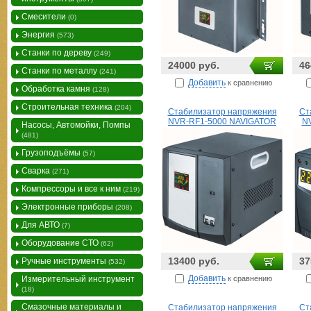
Смесители
(0)
Энергия
(573)
Станки по дереву
(249)
24000 руб.
46
Станки по металлу
(241)
Добавить
к сравнению
Обработка камня
(128)
Строительная техника
(204)
Стабилизатор напряжения
Ст
NVR-RF1-5000 NAVIGATOR
N
Насосы, Автомойки, Помпы
(481)
Грузоподъёмы
(57)
Сварка
(271)
Компрессоры и все к ним
(219)
Электронные приборы
(208)
Для АВТО
(7)
Оборудование СТО
(62)
13400 руб.
37
Ручные инструменты
(532)
Добавить
к сравнению
Измерительный инструмент
(18)
Смазочные материалы и
Стабилизатор напряжения
Ст