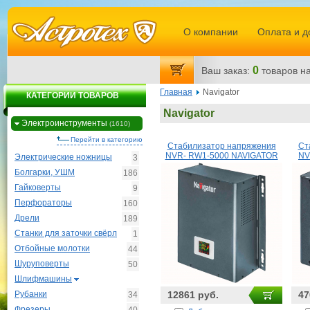
О компании
Оплата и д
0
Ваш заказ:
товаров
на
Главная
Navigator
КАТЕГОРИИ ТОВАРОВ
Navigator
Электроинструменты
(1610)
Перейти в категорию
Стабилизатор напряжения
Ст
NVR- RW1-5000 NAVIGATOR
NV
Электрические ножницы
3
Болгарки, УШМ
186
Гайковерты
9
Перфораторы
160
Дрели
189
Станки для заточки свёрл
1
Отбойные молотки
44
Шуруповерты
50
Шлифмашины
Рубанки
12861 руб.
47
34
Фрезеры