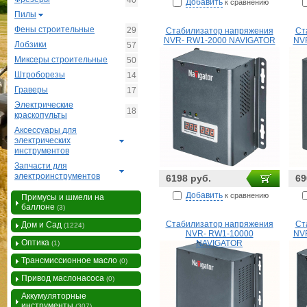
40
Добавить
к сравнению
Пилы
Фены строительные
29
Стабилизатор напряжения
Ст
NVR- RW1-2000 NAVIGATOR
NV
Лобзики
57
Миксеры строительные
50
Штроборезы
14
Граверы
17
Электрические
18
краскопульты
Аксессуары для
электрических
инструментов
Запчасти для
электроинструментов
6198 руб.
69
Добавить
к сравнению
Примусы и шмели на
баллоне
(3)
Стабилизатор напряжения
Ст
Дом и Сад
(1224)
NVR- RW1-10000
NV
Оптика
NAVIGATOR
(1)
Трансмиссионное масло
(0)
Привод маслонасоса
(0)
Аккумуляторные
инструменты
(307)