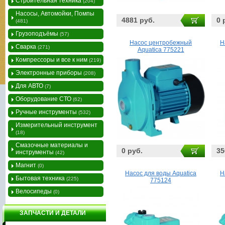
Строительная техника
(204)
Насосы, Автомойки, Помпы
4881 руб.
0 
(481)
Грузоподъёмы
(57)
Насос центробежный
Н
Сварка
(271)
Aquatica 775221
Компрессоры и все к ним
(219)
Электронные приборы
(208)
Для АВТО
(7)
Оборудование СТО
(62)
Ручные инструменты
(532)
Измерительный инструмент
(18)
Смазочные материалы и
0 руб.
35
инструменты
(42)
Магнит
(0)
Насос для воды Aquatica
Н
Бытовая техника
(225)
775124
Велосипеды
(0)
ЗАПЧАСТИ И ДЕТАЛИ