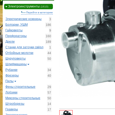
Электроинструменты
(1610)
Перейти в категорию
Электрические ножницы
3
Болгарки, УШМ
186
Гайковерты
9
Перфораторы
160
Дрели
189
Станки для заточки свёрл
1
Отбойные молотки
44
Шуруповерты
50
Шлифмашины
Рубанки
34
Фрезеры
40
Пилы
Фены строительные
29
Лобзики
57
Миксеры строительные
50
Штроборезы
14
Граверы
17