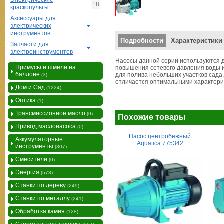
Электрические
18
краскопульты
Аксессуары для
электрических
инструментов
Вертикальные вкладки
Подробности
Характеристики
Запчасти для
электроинструментов
Насосы данной серии используются д
Примусы и шмели на
повышения сетевого давления воды и
баллоне
для полива небольших участков сада,
(3)
отличается оптимальными характери
Дом и Сад
(1224)
Оптика
(1)
Трансмиссионное масло
(0)
Похожие товары
Привод маслонасоса
(0)
Насос центробежный
Аккумуляторные
Aquatica 775342
инструменты
(307)
Смесители
(0)
Энергия
(573)
Станки по дереву
(249)
Станки по металлу
(241)
Обработка камня
(128)