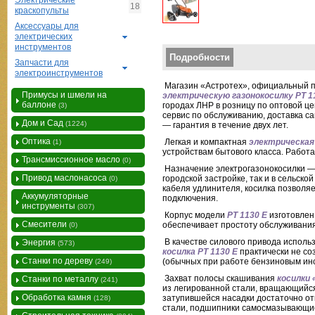
Электрические
18
краскопульты
Аксессуары для
электрических
инструментов
Вертикальные вкладки
Подробности
Запчасти для
электроинструментов
Магазин «Астротех», официальный пр
Примусы и шмели на
электрическую газонокосилку PT 1
баллоне
городах ЛНР в розницу по оптовой ц
(3)
сервис по обслуживанию, доставка са
Дом и Сад
(1224)
— гарантия в течение двух лет.
Оптика
Легкая и компактная
электрическая 
(1)
устройствам бытового класса. Работа
Трансмиссионное масло
(0)
Назначение электрогазонокосилки —
Привод маслонасоса
городской застройке, так и в сельско
(0)
кабеля удлинителя, косилка позволяе
Аккумуляторные
подключения.
инструменты
(307)
Корпус
модели
PT 1130 E
изготовлен
Смесители
обеспечивает простоту обслуживания
(0)
В качестве силового привода использ
Энергия
(573)
косилка PТ 1130 Е
практически не со
Станки по дереву
(обычных при работе бензиновым инс
(249)
Захват полосы скашивания
косилки
Станки по металлу
(241)
из легированной стали, вращающийся
Обработка камня
затупившейся насадки достаточно от
(128)
стали, подшипники самосмазывающие