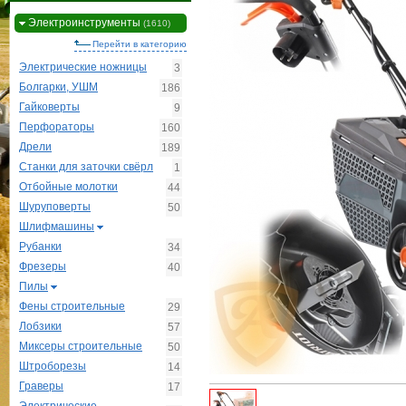
Электроинструменты
(1610)
Перейти в категорию
Электрические ножницы
3
Болгарки, УШМ
186
Гайковерты
9
Перфораторы
160
Дрели
189
Станки для заточки свёрл
1
Отбойные молотки
44
Шуруповерты
50
Шлифмашины
Рубанки
34
Фрезеры
40
Пилы
Фены строительные
29
Лобзики
57
Миксеры строительные
50
Штроборезы
14
Граверы
17