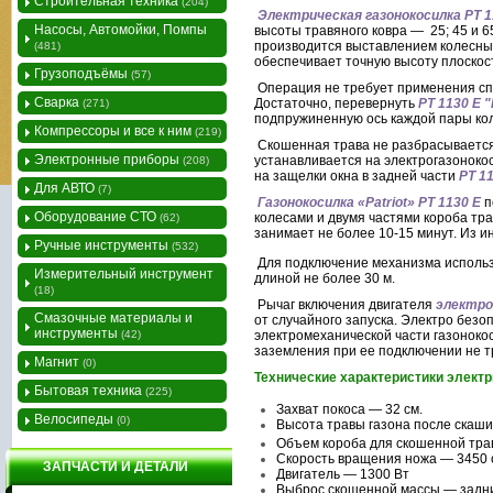
Строительная техника
(204)
Электрическая газонокосилка PT 
Насосы, Автомойки, Помпы
высоты травяного ковра — 25; 45 и 
производится выставлением колесных
(481)
обеспечивает точную высоту плоскос
Грузоподъёмы
(57)
Операция не требует применения сп
Сварка
Достаточно, перевернуть
PT 1130 E
(271)
подпружиненную ось каждой пары кол
Компрессоры и все к ним
(219)
Скошенная трава не разбрасывается
Электронные приборы
устанавливается на электрогазоноко
(208)
на защелки окна в задней части
PT 1
Для АВТО
(7)
Газонокосилка «Patriot» PT 1130 E
п
Оборудование СТО
колесами и двумя частями короба тр
(62)
занимает не более 10-15 минут. Из и
Ручные инструменты
(532)
Для подключение механизма использ
Измерительный инструмент
длиной не более 30 м.
(18)
Рычаг включения двигателя
электро
Смазочные материалы и
от случайного запуска. Электро б
езоп
инструменты
(42)
электромеханической части газоноко
заземления при ее подключении не т
Магнит
(0)
Технические характеристики электр
Бытовая техника
(225)
Захват покоса — 32 см.
Велосипеды
(0)
Высота травы газона после скашива
Объем короба для скошенной тр
Скорость вращения ножа — 3450
ЗАПЧАСТИ И ДЕТАЛИ
Двигатель — 1300 Вт
Выброс скошенной массы — задн