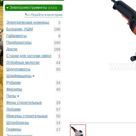
Электроинструменты
(1610)
Перейти в категорию
Электрические ножницы
3
Болгарки, УШМ
186
Гайковерты
9
Перфораторы
160
Дрели
189
Станки для заточки свёрл
1
Отбойные молотки
44
Шуруповерты
50
Шлифмашины
Рубанки
34
Фрезеры
40
Пилы
Фены строительные
29
Лобзики
57
Миксеры строительные
50
Штроборезы
14
Граверы
17