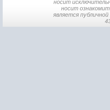
носит исключительн
носит ознакомите
является публичной
4