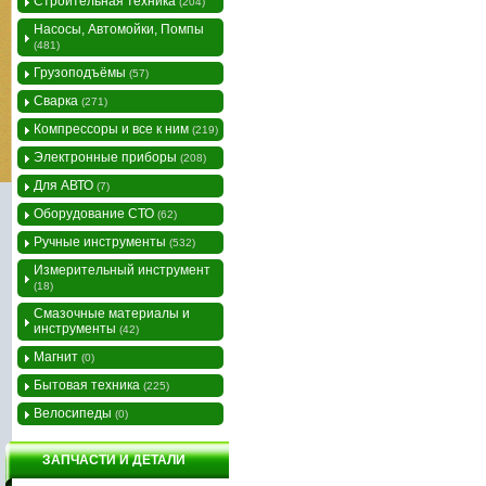
Строительная техника
(204)
Насосы, Автомойки, Помпы
(481)
Грузоподъёмы
(57)
Сварка
(271)
Компрессоры и все к ним
(219)
Электронные приборы
(208)
Для АВТО
(7)
Оборудование СТО
(62)
Ручные инструменты
(532)
Измерительный инструмент
(18)
Смазочные материалы и
инструменты
(42)
Магнит
(0)
Бытовая техника
(225)
Велосипеды
(0)
ЗАПЧАСТИ И ДЕТАЛИ