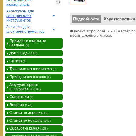
Электрические
18
краскопульты
Аксессуары для
электрических
Вертикальные вкладки
Подробности
Характеристики
инструментов
Запчасти для
Фиолент штроборез Б1-30 Мастер п
электроинструментов
промышленного класса.
Примусы и шмели на
баллоне
(3)
Дом и Сад
(1224)
Оптика
(1)
Трансмиссионное масло
(0)
Привод маслонасоса
(0)
Аккумуляторные
инструменты
(307)
Смесители
(0)
Энергия
(573)
Станки по дереву
(249)
Станки по металлу
(241)
Обработка камня
(128)