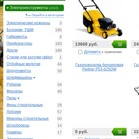
Электроинструменты
(1610)
Перейти в категорию
Электрические ножницы
3
Болгарки, УШМ
186
Гайковерты
9
Перфораторы
160
13668 руб.
24
Дрели
189
Добавить
к сравнению
Станки для заточки свёрл
1
Отбойные молотки
44
Газонокосилка бензиновая
Га
Partner P53-625DW
Шуруповерты
50
Шлифмашины
Рубанки
34
Фрезеры
40
Пилы
Фены строительные
29
Лобзики
57
Миксеры строительные
50
Штроборезы
14
0 руб.
11
Граверы
17