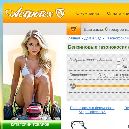
О компании
Оплата и д
0
Ваш заказ:
товаров
на
Главная
Дом и Сад
Газонокосилк
Бензиновые газонокосил
Выбрать производителя:
Al-k
Patri
Сортировать:
От дешевых к дор
Газонокосилка бензиновая
Га
Stiga Collector46
КАТЕГОРИИ ТОВАРОВ