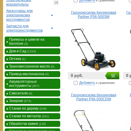
Электрические
Добавить
к сравнению
18
краскопульты
Аксессуары для
Газонокосилка бензиновая
Га
электрических
Partner P56-500SM
инструментов
Запчасти для
электроинструментов
Примусы и шмели на
баллоне
(3)
Дом и Сад
(1224)
Оптика
(1)
Трансмиссионное масло
(0)
Привод маслонасоса
(0)
0 руб.
0 
Аккумуляторные
Добавить
к сравнению
инструменты
(307)
Смесители
(0)
Газонокосилка бензиновая
Partner P46-500CDW
Энергия
(573)
Станки по дереву
(249)
Станки по металлу
(241)
Обработка камня
(128)