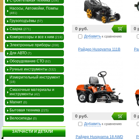
Строительная техника
(204)
Насосы, Автомойки, Помпы
(481)
Грузоподъёмы
(57)
0 руб.
0 
Сварка
(271)
Добавить
к сравнению
Компрессоры и все к ним
(219)
Электронные приборы
(208)
Райдер Husqvarna 111B
Ра
Для АВТО
(7)
Оборудование СТО
(62)
Ручные инструменты
(532)
Измерительный инструмент
(18)
Смазочные материалы и
инструменты
(42)
Магнит
(0)
Бытовая техника
(225)
0 руб.
0 
Велосипеды
(0)
Добавить
к сравнению
ЗАПЧАСТИ И ДЕТАЛИ
Райдер Husqvarna 18 AWD
Р