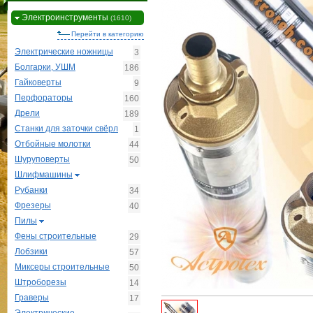
Электроинструменты
(1610)
Перейти в категорию
Электрические ножницы
3
Болгарки, УШМ
186
Гайковерты
9
Перфораторы
160
Дрели
189
Станки для заточки свёрл
1
Отбойные молотки
44
Шуруповерты
50
Шлифмашины
Рубанки
34
Фрезеры
40
Пилы
Фены строительные
29
Лобзики
57
Миксеры строительные
50
Штроборезы
14
Граверы
17