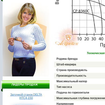
Техническая
Родина бренда
Штаб-кварира
Страна производиель
Производительность
Максимальный напор
ЛИДЕРЫ ПРОДАЖ
Тип насоса
Подача по горизонтали
нок DELTA
Бойлер Garanterm ER 80V
Дрель DELTA ДЭУ9 - 65
150
Максимальная глубина погружени
Напряжение