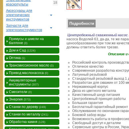
Электрические
18
краскопульты
Аксессуары для
электрических
инструментов
Вертикальные вкладки
Подробности
Запчасти для
электроинструментов
Центробежный скваженный насос P
Примусы и шмели на
насоса Водолей 63, да-да, те же пар
баллоне
ценообразованию при том же качестве
(3)
должны ответить более трезво.
Дом и Сад
(1224)
Описание и 
Оптика
(1)
Российский контроль производств
Трансмиссионное масло
(0)
Отличное качество
Современная разработка констру
Привод маслонасоса
(0)
Латунный резьбовой
Стандартный резьбовой выход 1
Аккумуляторные
Разработан для скважин от 100 м
инструменты
(307)
Нержавеющий корпус
Дюза из цветного металла
Смесители
(0)
Качественный шнур питания
Центробежный принцип работы
Энергия
(573)
Большая гарантия
Станки по дереву
Бесплатный гарантийный ремонт
(249)
Обслуживание по окончании гара
Станки по металлу
(241)
Боковой забор воды
Возможность работы в професси
Обработка камня
(128)
Свободный доступ к деталям
Сервисные центры в России, Укр