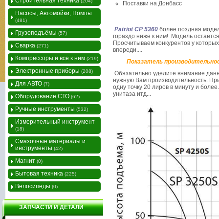
Строительная техника
(204)
Поставки на Донбасс
Насосы, Автомойки, Помпы
(481)
Patriot CP 5360
более поздняя модель
Грузоподъёмы
(57)
гораздо ниже к ним! Модель остаётся
Просчитываем конкурентов у которых
Сварка
(271)
впереди....
Компрессоры и все к ним
(219)
Показатель производительност
Электронные приборы
(208)
Обязательно уделите внимание данно
нужную Вам производительность. Пр
Для АВТО
(7)
одну точку 20 лиров в минуту и более
унитаза итд...
Оборудование СТО
(62)
Ручные инструменты
(532)
Измерительный инструмент
(18)
Смазочные материалы и
инструменты
(42)
Магнит
(0)
Бытовая техника
(225)
Велосипеды
(0)
ЗАПЧАСТИ И ДЕТАЛИ