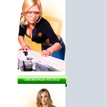
СКВАЖЕННЫЕ НАСОСЫ
стар, АШП
Заточной станок DELTA
Мотоблок Зубр 7.0
НТС4-150