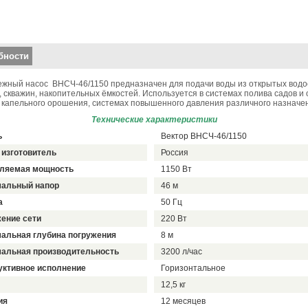
кальные вкладки
бности
жный насос ВНСЧ-46/1150 предназначен для подачи воды из открытых водо
, скважин, накопительных ёмкостей. Используется в системах полива садов и 
 капельного орошения, системах повышенного давления различного назначе
Технические характеристики
ь
Вектор ВНСЧ-46/1150
 изготовитель
Россия
ляемая мощность
1150 Вт
альный напор
46 м
а
50 Гц
ение сети
220 Вт
альная глубина погружения
8 м
альная производительность
3200 л/час
уктивное исполнение
Горизонтальное
12,5 кг
ия
12 месяцев