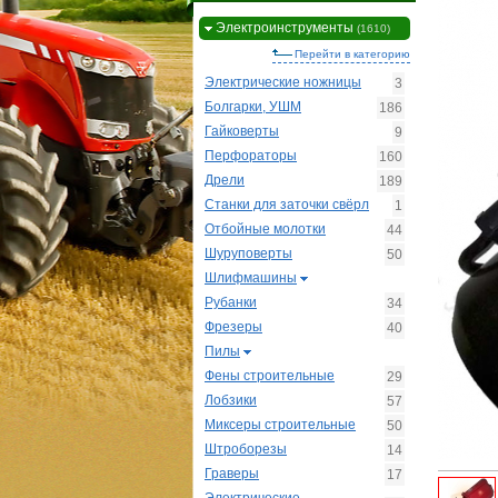
Электроинструменты
(1610)
Перейти в категорию
Электрические ножницы
3
Болгарки, УШМ
186
Гайковерты
9
Перфораторы
160
Дрели
189
Станки для заточки свёрл
1
Отбойные молотки
44
Шуруповерты
50
Шлифмашины
Рубанки
34
Фрезеры
40
Пилы
Фены строительные
29
Лобзики
57
Миксеры строительные
50
Штроборезы
14
Граверы
17