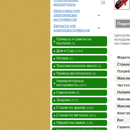
Электрические
18
краскопульты
Аксессуары для
электрических
инструментов
Верти
Подро
Запчасти для
электроинструментов
Центробе
Примусы и шмели на
колодцев
баллоне
системах
(3)
Дом и Сад
(1224)
Модел
Оптика
(1)
Страна
Трансмиссионное масло
(0)
Потреб
Привод маслонасоса
(0)
Максим
Аккумуляторные
инструменты
Частот
(307)
Напряж
Смесители
(0)
Максим
Энергия
(573)
Максим
Станки по дереву
(249)
Констр
Станки по металлу
(241)
Вес
Обработка камня
(128)
Гарант