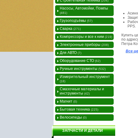
Строительная техника
(204)
Насосы, Автомойки, Помпы
(481)
Асинх
Защит
Грузоподъёмы
(57)
Рабоч
PPS.
Сварка
(271)
Купить ц
Компрессоры и все к ним
(219)
по адресу
Петра Кот
Электронные приборы
(208)
Все ц
Для АВТО
(7)
Оборудование СТО
(62)
Ручные инструменты
(532)
Измерительный инструмент
(18)
Смазочные материалы и
инструменты
(42)
Магнит
(0)
Бытовая техника
(225)
Велосипеды
(0)
ЗАПЧАСТИ И ДЕТАЛИ