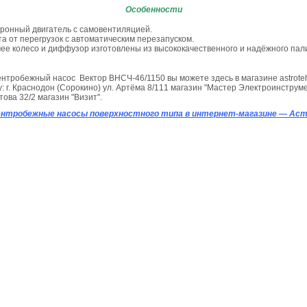
Особенности
ронный двигатель с самовентиляцией.
а от перегрузок с автоматическим перезапуском.
ее колесо и диффузор изготовлены из высококачественного и надёжного па
ентробежный насос Вектор ВНСЧ-46/1150 вы можете здесь в магазине astrote
: г. Краснодон (Сорокино) ул. Артёма 8/111 магазин "Мастер Электроинструмен
ова 32/2 магазин "Визит".
ентробежные насосы поверхностного типа в интернет-магазине — Ас